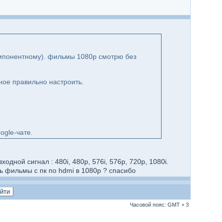
компонентному). фильмы 1080p смотрю без
ное правильно настроить.
ogle-чате.
дной сигнал : 480i, 480p, 576i, 576p, 720p, 1080i.
ь фильмы с пк по hdmi в 1080p ? спасибо
Часовой пояс: GMT + 3