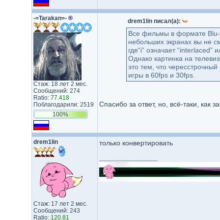
-=Tarakan=-
®
drem1lin писал(а):
Все фильмы в формате Blu-
небольших экранах вы не см
где“i” означает “interlaced
Однако картинка на телевиз
это тем, что чересстрочный 
игры в 60fps и 30fps.
Стаж: 18 лет 2 мес.
Сообщений: 274
Ratio:
77.418
Спасибо за ответ, но, всё-таки, как 
Поблагодарили: 2519
100%
drem1lin
только конвертировать
_________________
Стаж: 17 лет 2 мес.
Сообщений: 243
Ratio:
120.81