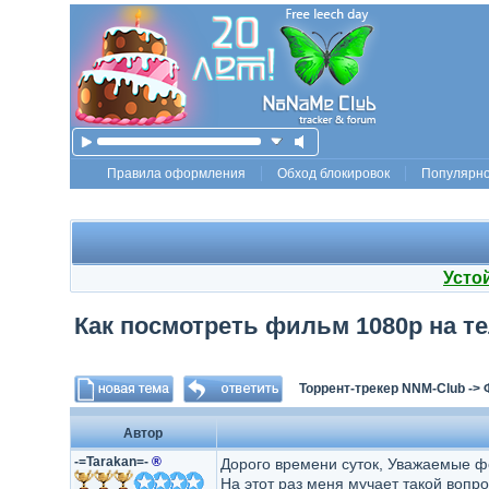
Правила оформления
Обход блокировок
Популярн
Усто
Как посмотреть фильм 1080p на т
Торрент-трекер NNM-Club
->
Автор
-=Tarakan=-
®
Дорого времени суток, Уважаемые ф
На этот раз меня мучает такой вопрос