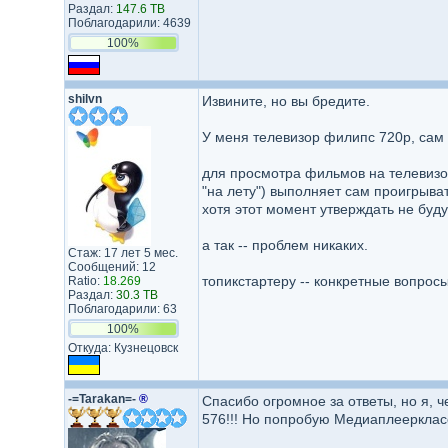
Раздал:
147.6 TB
Поблагодарили: 4639
100%
shilvn
Извините, но вы бредите.
У меня телевизор филипс 720p, сам 
для просмотра фильмов на телевизор
"на лету") выполняет сам проигрыва
хотя этот момент утверждать не буду
а так -- проблем никаких.
Стаж: 17 лет 5 мес.
Сообщений: 12
топикстартеру -- конкретные вопросы
Ratio:
18.269
Раздал:
30.3 TB
Поблагодарили: 63
100%
Откуда: Кузнецовск
-=Tarakan=-
®
Спасибо огромное за ответы, но я, ч
576!!! Но попробую Медиаплееркласс