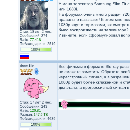
У меня телевизор Samsung Slim Fit 
или 1080i.
На форумах очень много раздач 720p,
правильно называют! В этом мне пом
1080p идут с тормозами, их смотрет
было воспроизвести на телевизоре? 
Стаж: 18 лет 2 мес.
Извините, если сформулировал вопро
Сообщений: 274
Ratio:
77.418
Поблагодарили: 2519
100%
drem1lin
Все фильмы в формате Blu-ray расс
не сможете заметить. Обратите особо
чересстрочный сигнал, а в разрешени
1080p будет более сглаженной и ста
два этапа, а прогрессивный сигнал в 
_________________
Стаж: 17 лет 2 мес.
Сообщений: 243
Ratio:
120.81
Раздал:
147.6 TB
Поблагодарили: 4639
100%