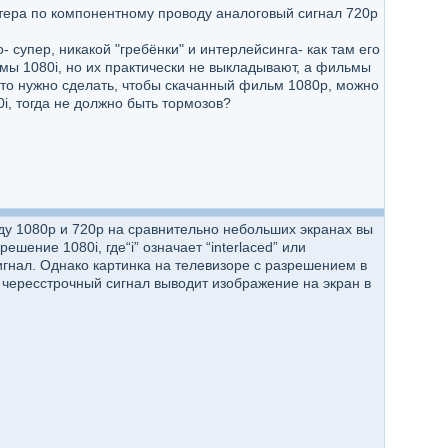
ютера по компонентному проводу аналоговый сигнал 720p
 супер, никакой "гребёнки" и интерлейсинга- как там его
мы 1080i, но их практически не выкладывают, а фильмы
Что нужно сделать, чтобы скачанный фильм 1080p, можно
i, тогда не должно быть тормозов?
у 1080p и 720p на сравнительно небольших экранах вы
ение 1080i, где“i” означает “interlaced” или
сигнал. Однако картинка на телевизоре с разрешением в
о чересстрочный сигнал выводит изображение на экран в