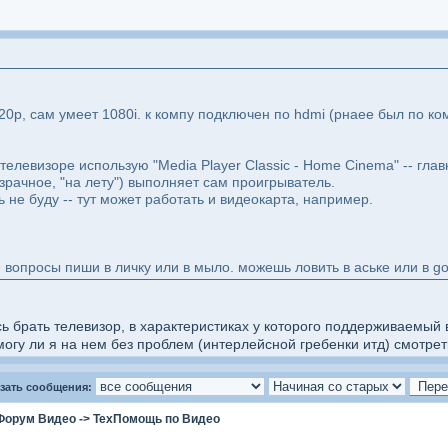
20p, сам умеет 1080i. к компу подключен по hdmi (рнаее был по 
елевизоре использую "Media Player Classic - Home Cinema" -- глав
рачное, "на лету") выполняет сам проигрыватель.
 не буду -- тут может работать и видеокарта, например.
 вопросы пиши в личку или в мыло. можешь ловить в аське или в go
 брать телевизор, в характеристиках у которого поддерживаемый вхо
гу ли я на нем без проблем (интерлейсной гребенки итд) смотрет
зать сообщения:
Форум Видео
->
ТехПомощь по Видео