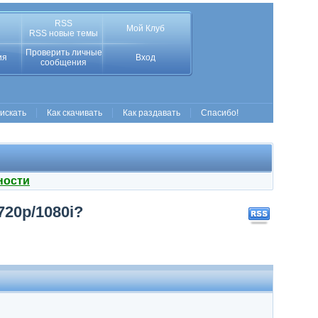
RSS
Мой Клуб
RSS новые темы
Проверить личные
ия
Вход
сообщения
 искать
Как скачивать
Как раздавать
Спасибо!
ности
20p/1080i?