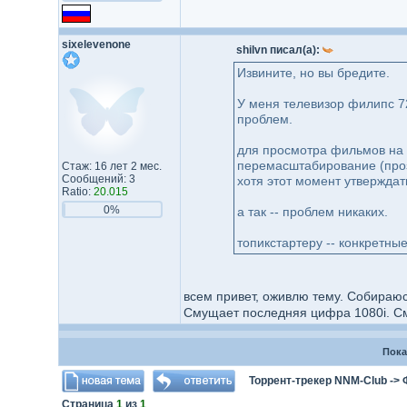
sixelevenone
shilvn писал(а):
Извините, но вы бредите.
У меня телевизор филипс 7
проблем.
для просмотра фильмов на т
перемасштабирование (проз
Стаж: 16 лет 2 мес.
Сообщений: 3
хотя этот момент утверждать
Ratio:
20.015
0%
а так -- проблем никаких.
топикстартеру -- конкретные
всем привет, оживлю тему. Собираюсь
Смущает последняя цифра 1080i. Смо
Пока
Торрент-трекер NNM-Club
->
Страница
1
из
1