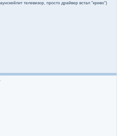
унскейлит телевизор, просто драйвер встал "криво")
.