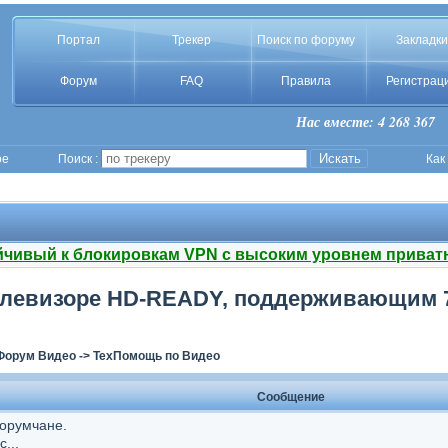
Портал
Трекер
Поиск по форуму
Закладки
Форум
FAQ
Правила
Регистрац
Нас вместе: 4 268 367
ое
Поиск :
Как
йчивый к блокировкам VPN с высоким уровнем приват
елевизоре HD-READY, поддерживающим 7
Форум Видео
->
ТехПомощь по Видео
Сообщение
орумчане.
...