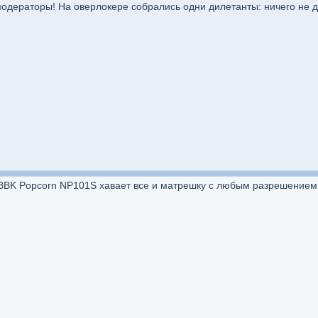
дераторы! На оверлокере собрались одни дилетанты: ничего не да
K Popcorn NP101S хавает все и матрешку с любым разрешением