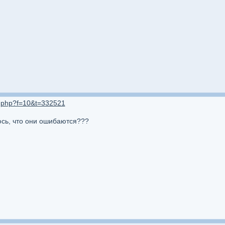
ic.php?f=10&t=332521
юсь, что они ошибаются???