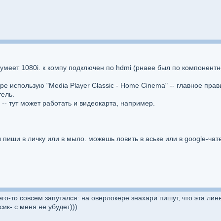
умеет 1080i. к компу подключен по hdmi (рнаее был по компонент
е использую "Media Player Classic - Home Cinema" -- главное пра
тель.
 -- тут может работать и видеокарта, например.
 пиши в личку или в мыло. можешь ловить в аське или в google-чате
его-то совсем запутался: на оверлокере знахари пишут, что эта ли
ик- с меня не убудет)))