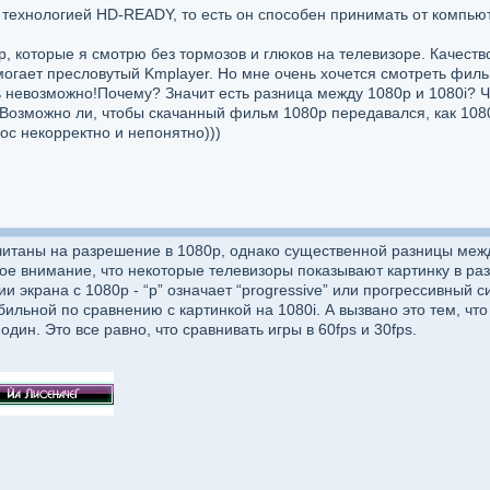
с технологией HD-READY, то есть он способен принимать от компь
 которые я смотрю без тормозов и глюков на телевизоре. Качество-
огает пресловутый Kmplayer. Но мне очень хочется смотреть филь
ь невозможно!Почему? Значит есть разница между 1080p и 1080i? 
Возможно ли, чтобы скачанный фильм 1080p передавался, как 1080
с некорректно и непонятно)))
читаны на разрешение в 1080p, однако существенной разницы межд
е внимание, что некоторые телевизоры показывают картинку в разреш
и экрана с 1080p - “p” означает “progressive” или прогрессивный 
бильной по сравнению с картинкой на 1080i. А вызвано это тем, чт
один. Это все равно, что сравнивать игры в 60fps и 30fps.