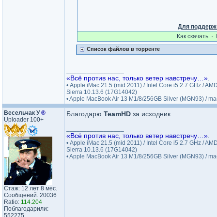
Для поддерж
Как cкачать
·
Список файлов в торренте
_________________
«Всё против нас, только ветер навстречу…»
.
• Apple iMac 21.5 (mid 2011) / Intel Core i5 2.7 GHz 
Sierra 10.13.6 (17G14042)
• Apple MacBook Air 13 M1/8/256GB Silver (MGN93) / 
Весельчак У
®
Благодарю
TeamHD
за исходник
Uploader 100+
_________________
«Всё против нас, только ветер навстречу…»
.
• Apple iMac 21.5 (mid 2011) / Intel Core i5 2.7 GHz 
Sierra 10.13.6 (17G14042)
• Apple MacBook Air 13 M1/8/256GB Silver (MGN93) / 
Стаж: 12 лет 8 мес.
Сообщений: 20036
Ratio:
114.204
Поблагодарили:
552275