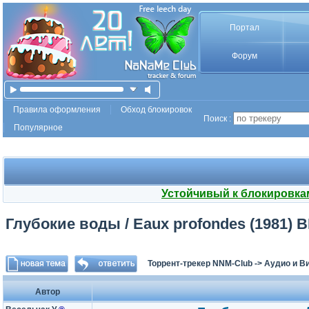
Портал
Форум
Правила оформления
Обход блокировок
Поиск :
Популярное
Устойчивый к блокировка
Глубокие воды / Eaux profondes (1981) B
Торрент-трекер NNM-Club
->
Аудио и В
Автор