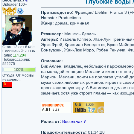
Весельчак У
®
Глубокие воды /
Uploader 100+
Производство:
Франция/ Eléfilm, France 3 (F
Hamster Productions
Жанр:
драма, криминал
Режиссер:
Мишель Девиль
Актеры:
Изабель Юппер, Жан-Луи Трентиньян
Эрик Фрей, Кристиан Бенедетти, Брюс Майерс
Стаж: 12 лет 8 мес.
Бонвуазен, Жан-Люк Моро, Робен Ренуччи, Ф
Сообщений: 20036
Ratio:
114.204
Поблагодарили:
Описание:
552275
Вик Аллен, владелец небольшой парфюмерно
100%
на молодой женщине Мелани и имеет от нее 
Откуда: От Москвы
Марион. Мелани, почти не прилагая усилий дл
недалеко...
мужа своих любовных романов, играет в свое
провокационную игру. А Вик искусно делает ви
замечает, хотя уже строит планы — как изощр
6.6
1,229
/10
Релиз от:
Весельчак У
Продолжительность:
01:34:28