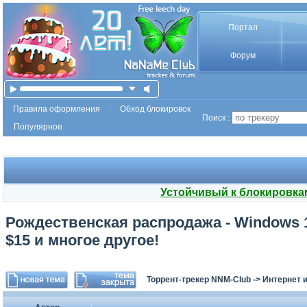
Портал
Форум
Правила оформления
Обход блокировок
Поиск :
Популярное
Устойчивый к блокировка
Рождественская распродажа - Windows 10
$15 и многое другое!
Торрент-трекер NNM-Club
->
Интернет 