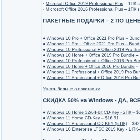
·
Microsoft Office 2019 Professional Plus
– 1ПК з
·
Microsoft Office 2016 Professional Plus
– 1ПК з
ПАКЕТНЫЕ ПОДАРКИ – 2 ПО ЦЕНЕ
●
Windows 10 Pro + Office 2021 Pro Plus – Bund
●
Windows 11 Pro + Office 2021 Pro Plus – Bund
●
Windows 10 Professional + Office 2019 Pro Bu
●
Windows 10 Home + Office 2019 Pro Bundle
– 
●
Windows 10 Professional + Office 2016 Pro Bu
●
Windows 10 Home + Office 2016 Pro Bundle
– 
●
Windows 11 Professional + Office 2019 Pro Bu
●
Windows 11 Professional + Office 2016 Pro Bu
Узнать больше о пакетах >>
СКИДКА 50% на Windows - ДА, В
●
Windows 10 Home 32/64-bit CD-Key - 2ПК
– $
●
Windows 11 Home CD-Key
– $16.91
●
Windows 11 Professional CD-KEY (5 ПК)
– $42
●
Windows 10 Enterprise LTSC 2019 Key - 1 ПК
–