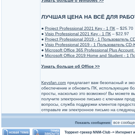
Узнать больше о Windows >>
ЛУЧШАЯ ЦЕНА НА ВСЁ ДЛЯ РАБОТ
●
Project Professional 2021 Key - 1 ПК
– $25.70
●
Visio Professional 2021 Key - 1 ПК
– $22.97
●
Project Professional 2019 - 1 Пользователь C
●
Visio Professional 2019 - 1 Пользователь CD-
●
Microsoft Office 365 Professional Plus Account
●
Microsoft Office 2019 Home and Student - 1 
Узнать больше об Office >>
Keysfan.com
предлагает вам безопасный и эк
обеспечение и обновить ПК, использующие бо
просты, насколько это возможно! Вы можете 
получите электронное письмо с ключами продук
вопросы, служба поддержки клиентов предоста
отправьте им электронное письмо на следую
Показать сообщения:
Торрент-трекер NNM-Club
->
Интернет 