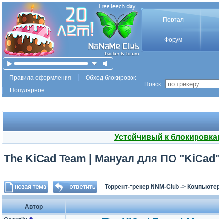
Портал
Форум
Правила оформления
Обход блокировок
Поиск :
Популярное
Устойчивый к блокировка
The KiCad Team | Мануал для ПО "KiCad" 
Торрент-трекер NNM-Club
->
Компьютер
Автор