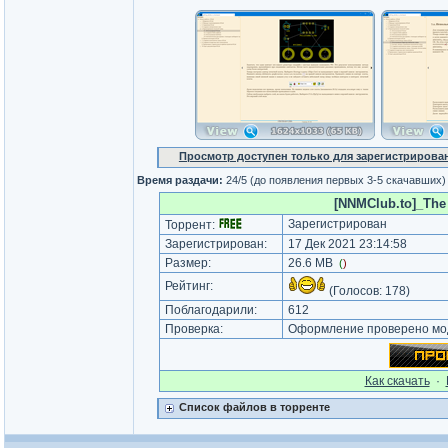
Просмотр доступен только для зарегистрирова
Время раздачи:
24/5 (до появления первых 3-5 скачавших)
[NNMClub.to]_The 
Зарегистрирован
Торрент:
Зарегистрирован:
17 Дек 2021 23:14:58
Размер:
26.6 MB
(
)
Рейтинг:
(Голосов:
178
)
Поблагодарили:
612
Проверка:
Оформление проверено мод
Как cкачать
·
Список файлов в торренте