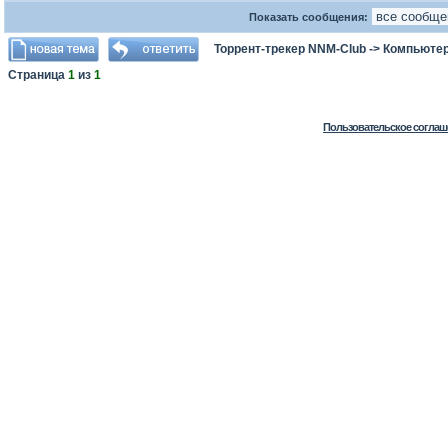
Показать сообщения:
Торрент-трекер NNM-Club
->
Компьютер
Страница
1
из
1
Пользовательское соглаш