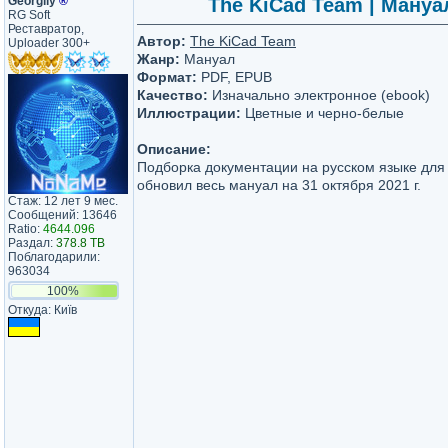
Georgiiy
®
The KiCad Team | Мануал
RG Soft
Реставратор,
Автор:
The KiCad Team
Uploader 300+
Жанр:
Мануал
Формат:
PDF, EPUB
Качество:
Изначально электронное (ebook)
Иллюстрации:
Цветные и черно-белые
Описание:
Подборка документации на русском языке для
обновил весь мануал на 31 октября 2021 г.
Стаж: 12 лет 9 мес.
Сообщений: 13646
Ratio:
4644.096
Раздал:
378.8 TB
Поблагодарили:
963034
100%
Откуда: Київ