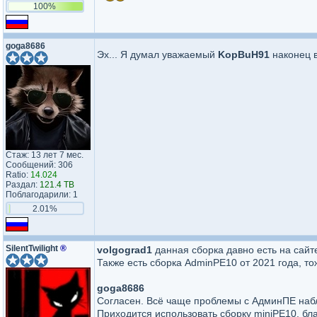
100%
goga8686
Эх... Я думал уважаемый
KopBuH91
наконец в
Стаж: 13 лет 7 мес.
Сообщений: 306
Ratio:
14.024
Раздал:
121.4 TB
Поблагодарили: 1
2.01%
SilentTwilight
®
volgograd1
данная сборка давно есть на сайт
Также есть сборка AdminPE10 от 2021 года, т
goga8686
Согласен. Всё чаще проблемы с АдминПЕ набл
Приходится использовать сборку miniPE10, бла