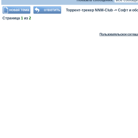
Показать сообщения:
Торрент-трекер NNM-Club
->
Софт и об
Страница
1
из
2
Пользовательское соглаш