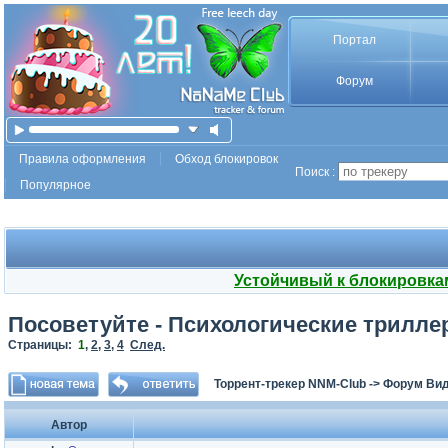
Портал
Форум
Правила оформления
Обход блокировок
Поиск :
Популярное
Устойчивый к блокировка
Посоветуйте - Психологические трилле
Страницы:
1
,
2
,
3
,
4
След.
Торрент-трекер NNM-Club
->
Форум Ви
Автор