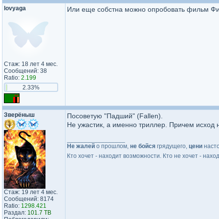
lovyaga
Или еще собстна можно опробовать фильм Ф
Стаж: 18 лет 4 мес.
Сообщений: 38
Ratio:
2.199
2.33%
Зверёныш
Посоветую "Падший" (Fallen).
Не ужастик, а именно триллер. Причем исход н
_________________
Не жалей
о прошлом,
не бойся
грядущего,
цени
наст
Кто хочет - находит возможности. Кто не хочет - нахо
Стаж: 19 лет 4 мес.
Сообщений: 8174
Ratio:
1298.421
Раздал:
101.7 TB