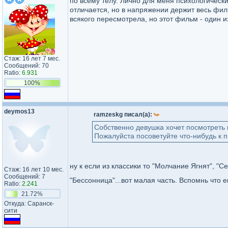
по всему телу. Лично для меня психологическ
отличается, но в напряжении держит весь фи
всякого пересмотрела, но этот фильм - один и
Стаж: 16 лет 7 мес.
Сообщений: 70
Ratio:
6.931
100%
deymos13
ramzeskg писал(а):
Собственно девушка хочет посмотреть 
Пожалуйста посоветуйте что-нибудь к 
ну к если из классики то "Молчание Ягнят", "С
Стаж: 16 лет 10 мес.
Сообщений: 7
"Бессонница"...вот малая часть. Вспомнь что
Ratio:
2.241
21.72%
Откуда: Саранск-
сити