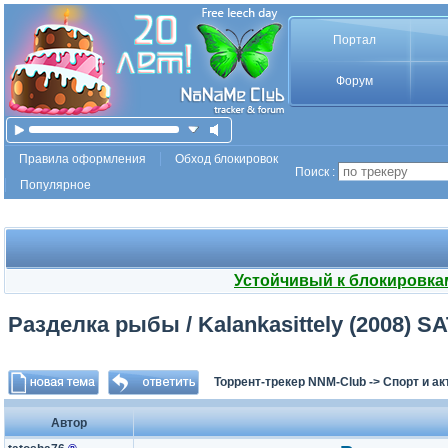
Портал
Форум
Правила оформления
Обход блокировок
Поиск :
Популярное
Устойчивый к блокировка
Разделка рыбы / Kalankasittely (2008) 
Торрент-трекер NNM-Club
->
Спорт и а
Автор