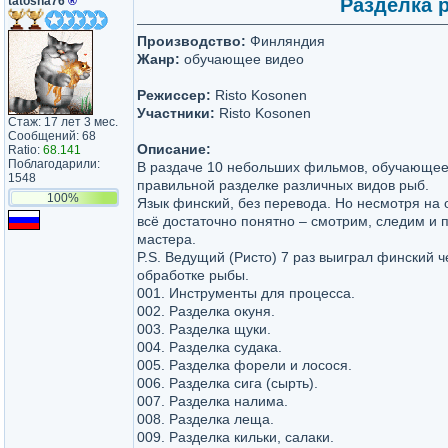
tatosha76
®
Разделка р
Производство:
Финляндия
Жанр:
обучающее видео
Режиссер:
Risto Kosonen
Участники:
Risto Kosonen
Стаж: 17 лет 3 мес.
Сообщений: 68
Описание:
Ratio:
68.141
Поблагодарили:
В раздаче 10 небольших фильмов, обучающее
1548
правильной разделке различных видов рыб.
100%
Язык финский, без перевода. Но несмотря на 
всё достаточно понятно – смотрим, следим и
мастера.
P.S. Ведущий (Ристо) 7 раз выиграл финский 
обработке рыбы.
001. Инструменты для процесса.
002. Разделка окуня.
003. Разделка щуки.
004. Разделка судака.
005. Разделка форели и лосося.
006. Разделка сига (сырть).
007. Разделка налима.
008. Разделка леща.
009. Разделка кильки, салаки.