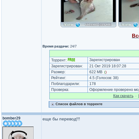
Вс
Время раздачи:
24/7
Зарегистрирован
Торрент:
Зарегистрирован:
21 Окт 2019 18:07:28
Размер:
622 MB
(
)
Рейтинг:
4.5
(Голосов:
38
)
Поблагодарили:
178
Проверка:
Оформление проверено мод
Как cкачать
·
Список файлов в торренте
bomber29
еще бы перевод!!!