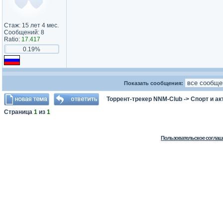
Стаж: 15 лет 4 мес.
Сообщений: 8
Ratio:
17.417
0.19%
Показать сообщения:
Торрент-трекер NNM-Club
->
Спорт и а
Страница
1
из
1
Пользовательское соглаш