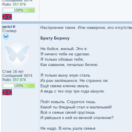
Сообщений: 6074
Ratio:
357.976
100%
pericl
®
Настроение такое. Или наверное, его отсутстви
Сталкер
Брату Борису
Не бойся, милый. Это я.
Я ничего тебе не сделаю.
Я только обовью тебя,
Как саваном, печалью белою.
Стаж: 16 лет
Я только выну злую сталь
Сообщений: 6074
Ratio:
357.976
Из ран запёкшихся. Не странно ли:
Ещё свежа клинка эмаль.
100%
А ведь с тех пор три года ка́нули.
Поёт ковыль. Струится тишь.
Какой ты бледный стал и маленький!
Всё о семье своей грустишь
И рвёшься к ней из вечной спаленки?
Не надо. В ночь ушла семья.