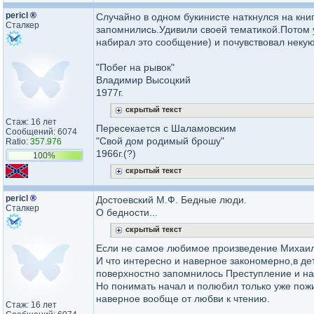
pericl
®
Случайно в одном букинисте наткнулся на книг
Сталкер
запомнились.Удивили своей тематикой.Потом у
набирал это сообщение) и почувствовал некую
"Побег на рывок"
Владимир Высоцкий
1977г.
скрытый текст
Стаж: 16 лет
Пересекается с Шаламовским
Сообщений: 6074
"Свой дом родимый брошу"
Ratio:
357.976
1966г.(?)
100%
скрытый текст
pericl
®
Достоевский М.Ф. Бедные люди.
Сталкер
О бедности...
скрытый текст
Если не самое любимое произведение Михаила
И что интересно и наверное закономерно,в де
поверхностно запомнилось Преступление и на
Но понимать начал и полюбил только уже пожив
наверное вообще от любви к чтению.
Стаж: 16 лет