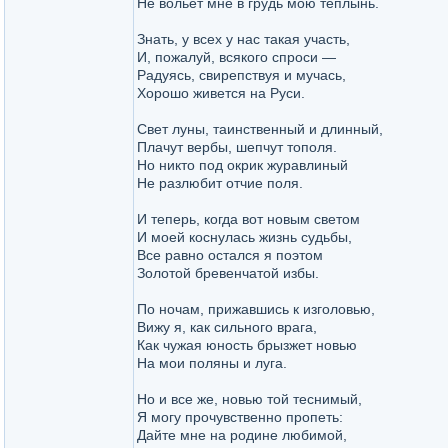
Не вольет мне в грудь мою теплынь.
Знать, у всех у нас такая участь,
И, пожалуй, всякого спроси —
Радуясь, свирепствуя и мучась,
Хорошо живется на Руси.
Свет луны, таинственный и длинный,
Плачут вербы, шепчут тополя.
Но никто под окрик журавлиный
Не разлюбит отчие поля.
И теперь, когда вот новым светом
И моей коснулась жизнь судьбы,
Все равно остался я поэтом
Золотой бревенчатой избы.
По ночам, прижавшись к изголовью,
Вижу я, как сильного врага,
Как чужая юность брызжет новью
На мои поляны и луга.
Но и все же, новью той теснимый,
Я могу прочувственно пропеть:
Дайте мне на родине любимой,