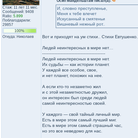
Осип Мандельштам писал(а):
Стаж: 11 лет 11 мес.
И, словно преступленье,
Сообщений: 9408
Меня к тебе влечет
Ratio:
5.899
Искусанный в смятеньи
Поблагодарили:
Вишневый нежный рот..
29857
100%
Вот и приходят на ум стихи.. Стихи Евтушенко.
Откуда: Николаев
Людей неинтересных в мире нет…
-----------------------------------------
Людей неинтересных в мире нет.
Их судьбы — как истории планет.
У каждой все особое, свое,
и нет планет, похожих на нее.
А если кто-то незаметно жил
и с этой незаметностью дружил,
он интересен был среди людей
самой неинтересностью своей.
У каждого — свой тайный личный мир.
Есть в мире этом самый лучший миг.
Есть в мире этом самый страшный час,
но это все неведомо для нас.