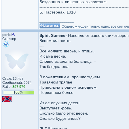
Бездонных и лишенных выраженья.
--------------------------------------------------------------
Б. Пастернак. 1918
_________________
Общего у людей только одно: все они оч
pericl
®
Spirit Summer
Навеяло от вашего стихотворени
Сталкер
Вспомнил опять.
---
Все молчит: зверье, и птицы,
И сама весна.
Словно вышла из больницы –
Так бледна она.
В пожелтевшем, прошлогоднем
Стаж: 16 лет
Травяном тряпье
Сообщений: 6074
Ratio:
357.976
Приползла в одном исподнем,
Порванном белье.
100%
Из ее опухших десен
Выступает кровь.
Сколько было этих весен,
Сколько будет вновь?
(В.Т.Шаламов)