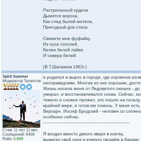
Растрепанной кудели
Дымятся вороха,
Как след былой метели,
Пригодный для стиха.
Свяжите мне фуфайку
Из пуха тополей,
Белее белой лайки
И севера белей.
(В.Т.Шаламов 1962г.)
Spirit Summer
я родился и вырос в городе, где огромное ко
Модератор Талантов
несправедливо. Многие из них хорошие, досто
Жизнь носила меня от Ледовитого океана - до К
умирал, и восстанавливался снова. Сейчас, ко
тяжело и сложно прожил, это пошло на пользу
крайней мере, я готов им помочь. У меня есть
Верхарн. Иосиф Бродский - человек со сложно
особенно сейчас.
-------------------------------------------------------
Стаж: 11 лет 11 мес.
Я входил вместо дикого зверя в клетку,
Сообщений: 9408
Ratio:
5.899
выжигал свой срок и кликуху гвоздём в бараке,