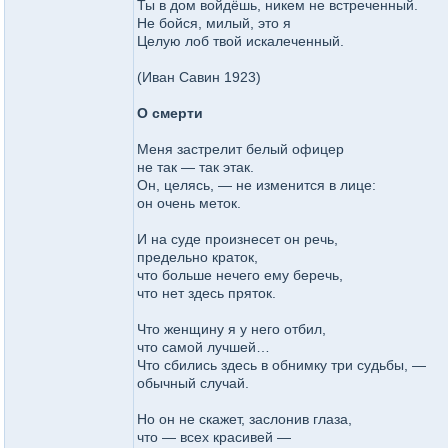
Ты в дом войдёшь, никем не встреченный.
Не бойся, милый, это я
Целую лоб твой искалеченный.
(Иван Савин 1923)
О смерти
Меня застрелит белый офицер
не так — так этак.
Он, целясь, — не изменится в лице:
он очень меток.
И на суде произнесет он речь,
предельно краток,
что больше нечего ему беречь,
что нет здесь пряток.
Что женщину я у него отбил,
что самой лучшей…
Что сбились здесь в обнимку три судьбы, —
обычный случай.
Но он не скажет, заслонив глаза,
что — всех красивей —