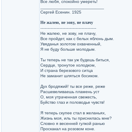
Все любя, спокойно умереть!
___________________________
Сергей Есенин. 1925
Не жалею, не зову, не плачу
--------------------------------------
Не жалею, не зову, не плачу,
Все пройдет, как с белых яблонь дым.
Увяданья золотом охваченный,
Я не буду больше молодым.
Ты теперь не так уж будешь биться,
Сердце, тронутое холодком,
И страна березового ситца
Не заманит шляться босиком.
Дух бродяжий! ты все реже, реже
Расшевеливаешь пламень уст
О, моя утраченная свежесть,
Буйство глаз и половодье чувств!
Я теперь скупее стал в желаньях,
Жизнь моя, иль ты приснилась мне?
Словно я весенней гулкой ранью
Проскакал на розовом коне.