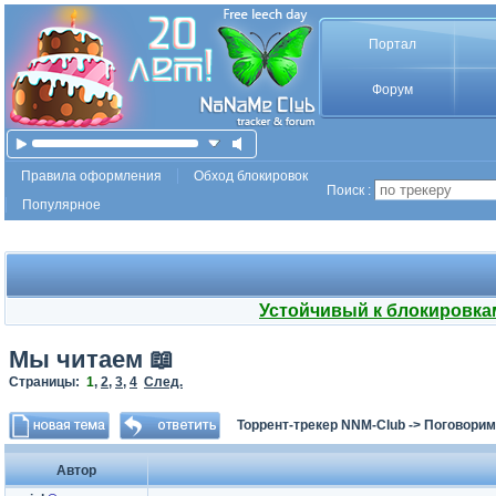
Портал
Форум
Правила оформления
Обход блокировок
Поиск :
Популярное
Устойчивый к блокировка
Мы читаем 📖
Страницы:
1
,
2
,
3
,
4
След.
Торрент-трекер NNM-Club
->
Поговорим
Автор