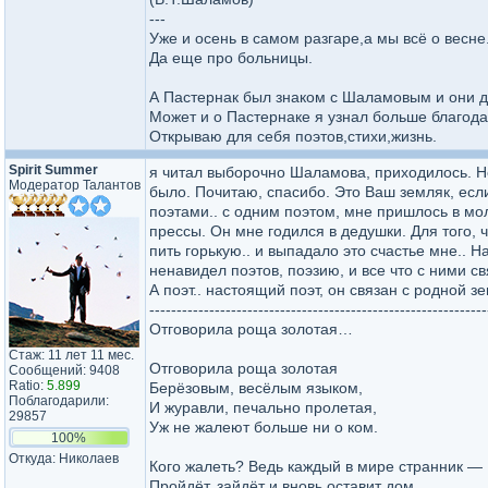
---
Уже и осень в самом разгаре,а мы всё о весне
Да еще про больницы.
А Пастернак был знаком с Шаламовым и они 
Может и о Пастернаке я узнал больше благод
Открываю для себя поэтов,стихи,жизнь.
Spirit Summer
я читал выборочно Шаламова, приходилось. Но
Модератор Талантов
было. Почитаю, спасибо. Это Ваш земляк, есл
поэтами.. с одним поэтом, мне пришлось в мол
прессы. Он мне годился в дедушки. Для того, 
пить горькую.. и выпадало это счастье мне.. Н
ненавидел поэтов, поэзию, и все что с ними свя
А поэт.. настоящий поэт, он связан с родной зе
--------------------------------------------------------------
Отговорила роща золотая…
Стаж: 11 лет 11 мес.
Отговорила роща золотая
Сообщений: 9408
Ratio:
5.899
Берёзовым, весёлым языком,
Поблагодарили:
И журавли, печально пролетая,
29857
Уж не жалеют больше ни о ком.
100%
Откуда: Николаев
Кого жалеть? Ведь каждый в мире странник —
Пройдёт, зайдёт и вновь оставит дом.