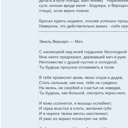
делать в купе поезда, взял книжку " Наркомани
сути, юноше вроде меня - Бодлера, и Верхарн
птица), если верно помню.
Бросал курить недавно, похоже успешно прошл
Наверное, это действительно важно - себя пре
--------------------------------------------------------------
Эмиль Верхарн — Меч.
С насмешкой над моей гордынею бесплодной
Мне некто предсказал, державший меч в руке:
Ничтожество с душой пустою и холодной,
Ты будешь прошлое оплакивать в тоске.
В тебе прокиснет кровь твоих отцов и дедов,
Стать сильным, как они, тебе не суждено;
На жизнь, ее скорбей и счастья не изведав,
Ты будешь, как больной, смотреть через окно.
И кожа ссохнется, и мышцы ослабеют,
И скука въестся в плоть, желания губя,
И в черепе твоем мечты окостенеют,
И ужас из зеркал посмотрит на тебя.