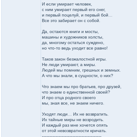
И если умирает человек,
с ним умирает первый его снег,
и первый поцелуй, и первый бой…
Все это забирает он с собой.
Да, остаются книги и мосты,
машины и художников холсты,
да, многому остаться суждено,
но что-то ведь уходит все равно!
Таков закон безжалостной игры.
Не люди умирают, а миры.
Людей мы помним, грешных и земных.
А что мы знали, в сущности, о них?
Что знаем мы про братьев, про друзей,
что знаем о единственной своей?
И про отца родного своего
мы, зная все, не знаем ничего.
Уходят люди… Их не возвратить.
Их тайные миры не возродить.
И каждый раз мне хочется опять
от этой невозвратности кричать.
---------------------------------------