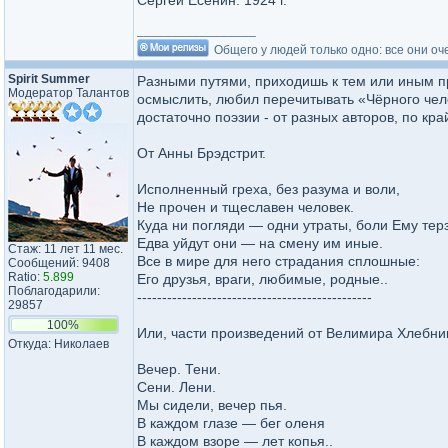
Сергей Есенин. 1924 г.
_________________
Общего у людей только одно: все они оч
Spirit Summer
Разными путями, приходишь к тем или иным пр
Модератор Талантов
осмыслить, любил перечитывать «Чёрного чело
достаточно поэзии - от разных авторов, по кр
От Анны Брэдстрит.
Исполненный греха, без разума и воли,
Не прочен и тщеславен человек.
Куда ни погляди — одни утраты, боли Ему тер
Едва уйдут они — на смену им иные.
Стаж: 11 лет 11 мес.
Все в мире для него страдания сплошные:
Сообщений: 9408
Ratio:
5.899
Его друзья, враги, любимые, родные..
Поблагодарили:
-----------------------------------------------
29857
100%
Или, части произведений от Велимира Хлебни
Откуда: Николаев
Вечер. Тени.
Сени. Лени.
Мы сидели, вечер пья.
В каждом глазе — бег оленя
В каждом взоре — лет копья..