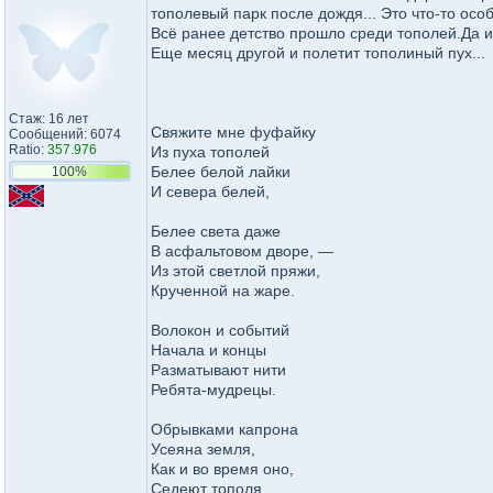
тополевый парк после дождя... Это что-то осо
Всё ранее детство прошло среди тополей.Да и
Еще месяц другой и полетит тополиный пух...
Стаж: 16 лет
Свяжите мне фуфайку
Сообщений: 6074
Ratio:
357.976
Из пуха тополей
Белее белой лайки
100%
И севера белей,
Белее света даже
В асфальтовом дворе, —
Из этой светлой пряжи,
Крученной на жаре.
Волокон и событий
Начала и концы
Разматывают нити
Ребята-мудрецы.
Обрывками капрона
Усеяна земля,
Как и во время оно,
Седеют тополя.