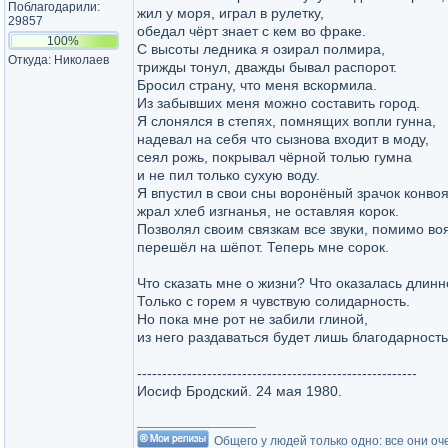
Поблагодарили:
жил у моря, играл в рулетку,
29857
обедал чёрт знает с кем во фраке.
100%
С высоты ледника я озирал полмира,
Откуда: Николаев
трижды тонул, дважды бывал распорот.
Бросил страну, что меня вскормила.
Из забывших меня можно составить город.
Я слонялся в степях, помнящих вопли гунна,
надевал на себя что сызнова входит в моду,
сеял рожь, покрывал чёрной толью гумна
и не пил только сухую воду.
Я впустил в свои сны воронёный зрачок конвоя
жрал хлеб изгнанья, не оставляя корок.
Позволял своим связкам все звуки, помимо воя
перешёл на шёпот. Теперь мне сорок.
Что сказать мне о жизни? Что оказалась длинн
Только с горем я чувствую солидарность.
Но пока мне рот не забили глиной,
из него раздаваться будет лишь благодарность
--------------------------------------------------------
Иосиф Бродский. 24 мая 1980.
_________________
Общего у людей только одно: все они оч