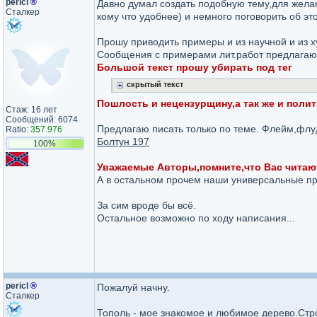
pericl
®
Давно думал создать подобную тему,для жела
Сталкер
кому что удобнее) и немного поговорить об эт
Прошу приводить примеры и из научной и из 
Сообщения с примерами лит.работ предлага
Большой текст прошу убирать под тег
скрытый текст
Пошлость и нецензурщину,а так же и поли
Стаж: 16 лет
Сообщений: 6074
Предлагаю писать только по теме. Флейм,флуд
Ratio:
357.976
Болтун 197
100%
Уважаемые Авторы,помните,что Вас читают
А в остальном прочем наши универсальные пр
За сим вроде бы всё.
Остальное возможно по ходу написания...
pericl
®
Пожалуй начну.
Сталкер
Тополь - мое знакомое и любимое дерево.Стр