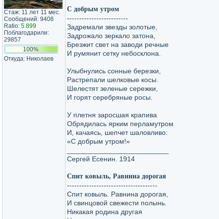
С добрым утром
Стаж: 11 лет 11 мес.
-------------------------
Сообщений: 9408
Ratio:
5.899
Задремали звезды золотые,
Поблагодарили:
Задрожало зеркало затона,
29857
Брезжит свет на заводи речные
100%
И румянит сетку небосклона.
Откуда: Николаев
Улыбнулись сонные березки,
Растрепали шелковые косы.
Шелестят зеленые сережки,
И горят серебряные росы.
У плетня заросшая крапива
Обрядилась ярким перламутром
И, качаясь, шепчет шаловливо:
«С добрым утром!»
__________________________
Сергей Есенин. 1914
Спит ковыль, Равнина дорогая
-------------------------------------
Спит ковыль. Равнина дорогая,
И свинцовой свежести полынь.
Никакая родина другая