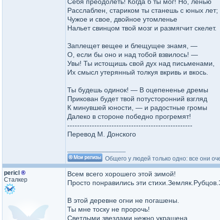
Себя преодолеть! Когда б ты мог! Но, ленью
Расслаблен, стариком ты станешь с юных лет;
Чужое и свое, двойное утомленье
Нальет свинцом твой мозг и размягчит скелет.
Заплещет вещее и блещущее знамя, —
О, если бы оно и над тобой взвилось! —
Увы! Ты истощишь свой дух над письменами,
Их смысл утерянный толкуя вкривь и вкось.
Ты будешь одинок! — В оцепененье дремы
Прикован будет твой потусторонний взгляд
К минувшей юности, — и радостные громы
Далеко в стороне победно прогремят!
---------------------------------------------------
Перевод М. Донского
_________________
Общего у людей только одно: все они оч
pericl
®
Всем всего хорошего этой зимой!
Сталкер
Просто понравились эти стихи.Земляк.Рубцов.
В этой деревне огни не погашены.
Ты мне тоску не пророчь!
Светлыми звездами нежно украшена