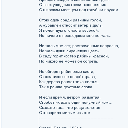
О всех ушедших грезит конопляник
С широким месяцем над голубым прудом.
Стою один среди равнины голой,
А журавлей относит ветер в даль,
Я полон дум о юности весёлой,
Но ничего в прошедшем мне не жаль.
Не жаль мне лет, растраченных напрасно,
Не жаль души сиреневую цветь.
В саду горит костёр рябины красной,
Но никого не может он согреть.
Не обгорят рябиновые кисти,
От желтизны не опадёт трава,
Как дерево роняет тихо листья,
Так я роняю грустные слова.
И если время, ветром разметая,
Сгребёт их все в один ненужный ком…
Скажите так… что роща золотая
Отговорила милым языком.
----------------------------------------------------