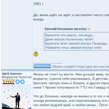
1961 г.
Да, жизнь идёт, не ждёт, и заставляет часто с
всегда.
Евгений Евтушенко писал(а):
Берегите эти земли, эти воды,
Даже малую былиночку любя!
Берегите всех зверей внутри Природы,
Убивайте лишь зверей внутри себя.
_________________
Общего у людей только одно: все они оч
Spirit Summer
Жизнь не стоит на месте. Чем дольше живу, т
Модератор Талантов
возрасте, сумели себя реализовать. В детств
фентези, автора темы о Конане, и других геро
ними ? Кроме популярности ? То что Говард тож
Что до Есенина, никогда не вникал в то что о 
иногда вспоминаешь, или перечитываешь его ст
так любил родной край, и любил жизнь.. Пусть 