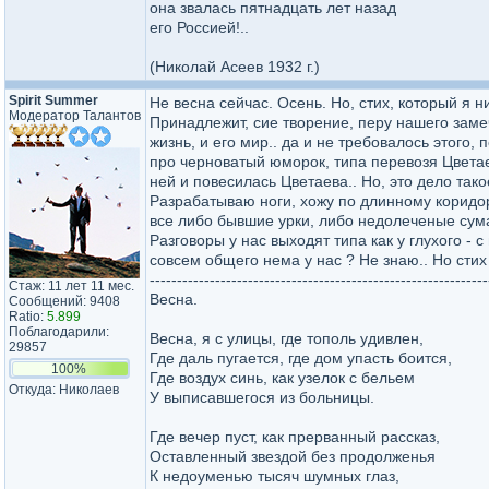
она звалась пятнадцать лет назад
его Россией!..
(Николай Асеев 1932 г.)
Spirit Summer
Не весна сейчас. Осень. Но, стих, который я ниж
Модератор Талантов
Принадлежит, сие творение, перу нашего замеч
жизнь, и его мир.. да и не требовалось этого,
про черноватый юморок, типа перевозя Цветаев
ней и повесилась Цветаева.. Но, это дело тако
Разрабатываю ноги, хожу по длинному коридору
все либо бывшие урки, либо недолеченые сум
Разговоры у нас выходят типа как у глухого - 
совсем общего нема у нас ? Не знаю.. Но стих
--------------------------------------------------------------
Стаж: 11 лет 11 мес.
Весна.
Сообщений: 9408
Ratio:
5.899
Поблагодарили:
Весна, я с улицы, где тополь удивлен,
29857
Где даль пугается, где дом упасть боится,
100%
Где воздух синь, как узелок с бельем
Откуда: Николаев
У выписавшегося из больницы.
Где вечер пуст, как прерванный рассказ,
Оставленный звездой без продолженья
К недоуменью тысяч шумных глаз,