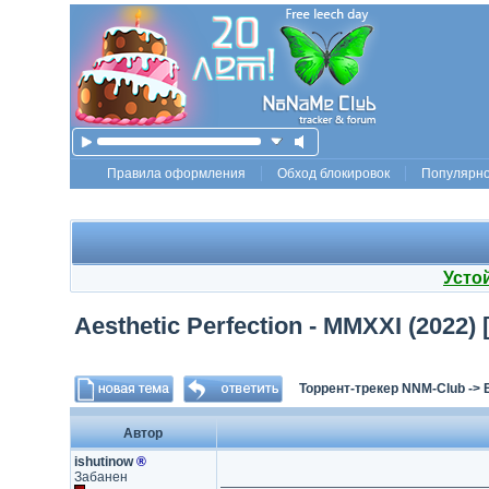
Правила оформления
Обход блокировок
Популярн
Усто
Aesthetic Perfection - MMXXI (2022)
Торрент-трекер NNM-Club
->
Автор
ishutinow
®
Забанен