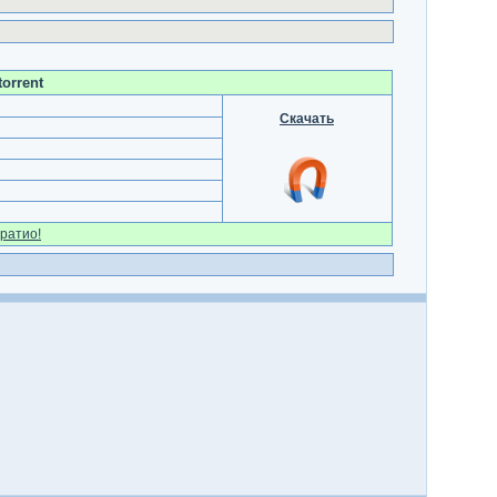
torrent
Скачать
ратио!