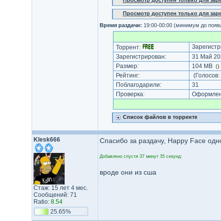
Просмотр доступен только для за
Просмотр доступен только для за
Время раздачи:
19:00-00:00 (минимум до появ
Зарегистр
Торрент:
Зарегистрирован:
31 Май 20
Размер:
104 MB
(
)
Рейтинг:
(Голосов:
Поблагодарили:
31
Проверка:
Оформлени
Список файлов в торренте
Klesk666
Спасибо за раздачу, Happy Face одн
Добавлено спустя 37 минут 35 секунд:
вроде они из сша
Стаж: 15 лет 4 мес.
Сообщений: 71
Ratio:
8.54
25.65%