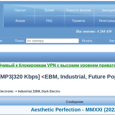
Портал
Трекер
Поиск по форуму
Закладки
Форум
FAQ
Правила
Регистрац
Нас вместе: 4 268 438
ое
Поиск :
Как
йчивый к блокировкам VPN с высоким уровнем приват
 [MP3|320 Kbps] <EBM, Industrial, Future P
Electronic
->
Industrial, EBM, Dark Electro
Сообщение
Aesthetic Perfection - MMXXI (202