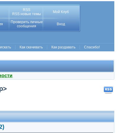
RSS
Мой Клуб
RSS новые темы
Проверить личные
ия
Вход
сообщения
 искать
Как скачивать
Как раздавать
Спасибо!
ности
op>
2)