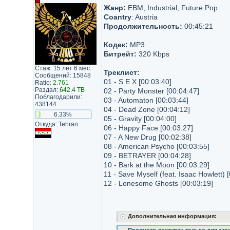
Жанр:
EBM, Industrial, Future Pop
Coantry
: Austria
Продолжительность:
00:45:21
Кодек:
MP3
Битрейт:
320 Kbps
Стаж: 15 лет 6 мес.
Треклист:
Сообщений: 15848
01 - S E X [00:03:40]
Ratio:
2.761
Раздал:
642.4 TB
02 - Party Monster [00:04:47]
Поблагодарили:
03 - Automaton [00:03:44]
438144
04 - Dead Zone [00:04:12]
6.33%
05 - Gravity [00:04:00]
Откуда: Tehran
06 - Happy Face [00:03:27]
07 - A New Drug [00:02:38]
08 - American Psycho [00:03:55]
09 - BETRAYER [00:04:28]
10 - Bark at the Moon [00:03:29]
11 - Save Myself (feat. Isaac Howlett) 
12 - Lonesome Ghosts [00:03:19]
Дополнительная информация: