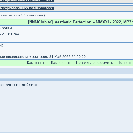
регистрированных пользователей
регистрированных пользователей
ления первых 3-5 скачавших)
[NNMClub.to]_Aesthetic Perfection – MMXXI - 2022, MP3.
ирован
22 13:01:44
4
)
е проверено модератором 31 Май 2022 21:50:20
Как cкачать
·
Как раздать
·
Правильно оформить
·
Поднять 
означно в плейлист