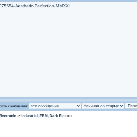
3075654-Aesthetic-Perfection-MMXXI
зать сообщения:
Electronic
->
Industrial, EBM, Dark Electro