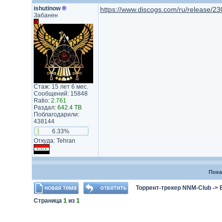
ishutinow
®
https://www.discogs.com/ru/release/2
Забанен
Стаж: 15 лет 6 мес.
Сообщений: 15848
Ratio:
2.761
Раздал:
642.4 TB
Поблагодарили:
438144
6.33%
Откуда: Tehran
Пока
Торрент-трекер NNM-Club
->
Страница
1
из
1