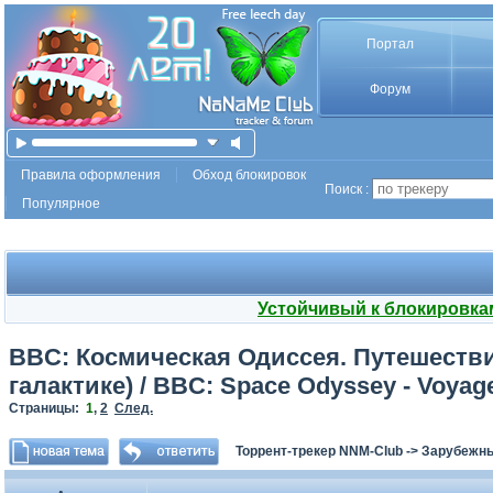
Портал
Форум
Правила оформления
Обход блокировок
Поиск :
Популярное
Устойчивый к блокировка
BBC: Космическая Одиссея. Путешестви
галактике) / BBC: Space Odyssey - Voyage
Страницы:
1
,
2
След.
Торрент-трекер NNM-Club
->
Зарубежны