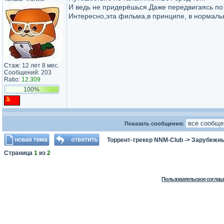
И ведь не придерёшься.Даже передвигаясь по 
Интересно,эта фильма,в принципе, в нормаль
Стаж: 12 лет 8 мес.
Сообщений: 203
Ratio:
12.309
100%
Показать сообщения:
Торрент-трекер NNM-Club
->
Зарубежны
Страница
1
из
2
Пользовательское соглаш