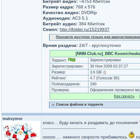
Битрейт видео:
~4753 Кбит/сек
Размер кадра:
768 х 576
Качество видео:
DVDRip
Аудиокодек:
AC3 5.1
Битрейт аудио:
384 Кбит/сек
Семпл:
http://ifolder.ru/15219937
Просмотр доступен только для зарегистрирова
Время раздачи:
24/7 - круглосуточно
[NNM-Club.ru]_BBC Kosmicheskay
Зарегистрирован
Торрент:
Зарегистрирован:
30 Ноя 2009 02:37:27
Размер:
3.6 GB
(
)
Рейтинг:
4.7
(Голосов:
85
)
Поблагодарили:
290
Проверка:
Оформление проверено мод
Как cкачать
·
Список файлов в торренте
maksymov
класс... буду качать и раздавать до посинения
----------------------------------
ооооо..... немного скорости прибавилось
п