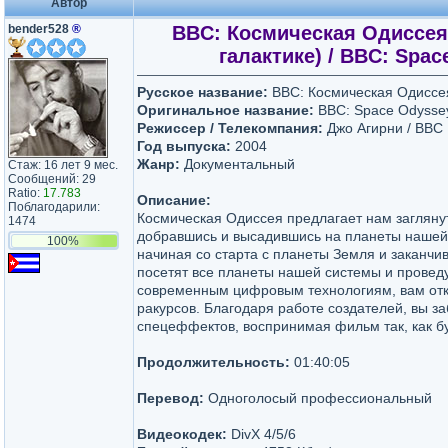
Автор
bender528
®
BBC: Космическая Одиссея
галактике) / BBC: Spac
Русское название:
BBC: Космическая Одиссея
Оригинальное название:
BBC: Space Odyssey 
Режиссер / Телекомпания:
Джо Агирни / BBC
Год выпуска:
2004
Жанр:
Документальный
Стаж: 16 лет 9 мес.
Сообщений: 29
Ratio:
17.783
Описание:
Поблагодарили:
Космическая Одиссея предлагает нам заглянуть
1474
добравшись и высадившись на планеты нашей 
100%
начиная со старта с планеты Земля и заканчив
посетят все планеты нашей системы и провед
современным цифровым технологиям, вам откр
ракурсов. Благодаря работе создателей, вы за
спецеффектов, воспринимая фильм так, как бу
Продолжительность:
01:40:05
Перевод:
Одноголосый профессиональный
Видеокодек:
DivX 4/5/6