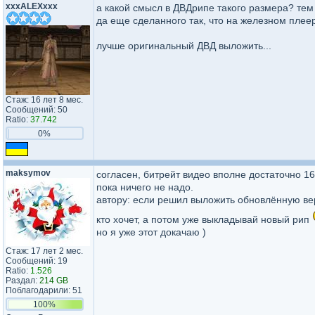
xxxALEXxxx
а какой смысл в ДВДрипе такого размера? тем
да еще сделанного так, что на железном плее
лучше оригинальный ДВД выложить...
Стаж: 16 лет 8 мес.
Сообщений: 50
Ratio:
37.742
0%
maksymov
согласен, битрейт видео вполне достаточно 160
пока ничего не надо.
автору: если решил выложить обновлённую вер
кто хочет, а потом уже выкладывай новый рип
но я уже этот докачаю )
Стаж: 17 лет 2 мес.
Сообщений: 19
Ratio:
1.526
Раздал:
214 GB
Поблагодарили: 51
100%