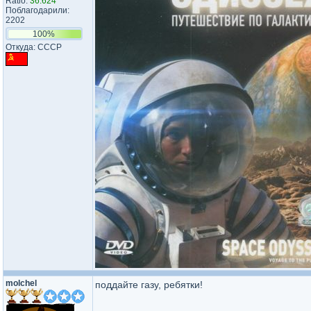
Ratio:
36.624
Поблагодарили:
2202
100%
Откуда: СССР
molchel
поддайте газу, ребятки!