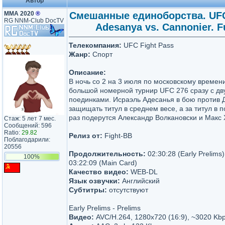
Автор
MMA 2020
®
Смешанные единоборства. UFC 
RG NNM-Club DocTV
Adesanya vs. Cannonier. F
Телекомпания:
UFC Fight Pass
Жанр:
Спорт
Описание:
В ночь со 2 на 3 июля по московскому времен
большой номерной турнир UFC 276 сразу с д
поединками. Исраэль Адесанья в бою против 
защищать титул в среднем весе, а за титул в п
раз подерутся Александр Волкановски и Макс 
Стаж: 5 лет 7 мес.
Сообщений: 596
Ratio:
29.82
Релиз от:
Fight-BB
Поблагодарили:
20556
Продолжительность:
02:30:28 (Early Prelims)
100%
03:22:09 (Main Card)
Качество видео:
WEB-DL
Язык озвучки:
Английский
Субтитры:
отсутствуют
Early Prelims - Prelims
Видео:
AVC/H.264, 1280x720 (16:9), ~3020 Kbp