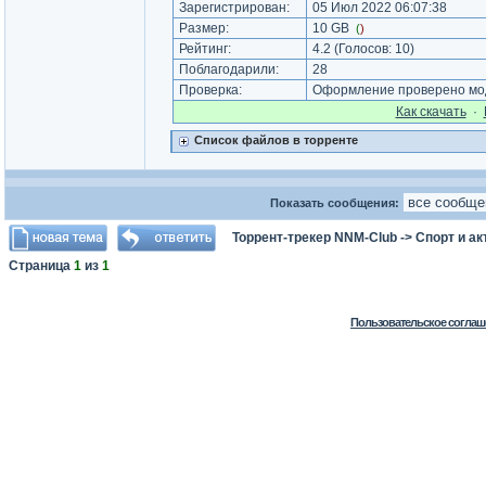
Зарегистрирован:
05 Июл 2022 06:07:38
Размер:
10 GB
(
)
Рейтинг:
4.2
(Голосов:
10
)
Поблагодарили:
28
Проверка:
Оформление проверено мод
Как cкачать
·
Список файлов в торренте
Показать сообщения:
Торрент-трекер NNM-Club
->
Спорт и а
Страница
1
из
1
Пользовательское соглаш