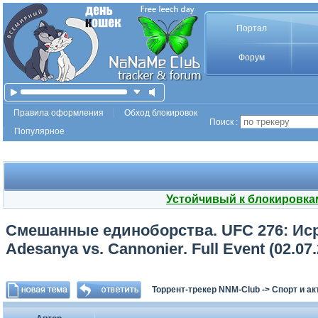
Портал
Форум
Правила оформления
Обход блокировок
Поиск :
Популярное
Устойчивый к блокировка
Смешанные единоборства. UFC 276: Иср
Adesanya vs. Cannonier. Full Event (02.0
Торрент-трекер NNM-Club
->
Спорт и а