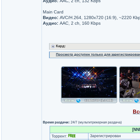
Аудио:
AAC, 2 ch, 132 Kbps
Main Card
Видео:
AVC/H.264, 1280x720 (16:9), ~2220 Kbp
Аудио:
AAC, 2 ch, 160 Kbps
Кард:
Просмотр доступен только для зарегистрирова
Вс
Время раздачи:
24/7 (мультитрекерная раздача)
[NN
Зарегистрирован
Торрент: