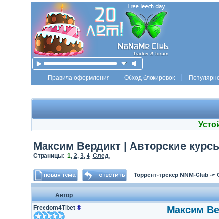
Правила оформления
Обход блокировок
Популярн
Усто
Максим Вердикт | Авторские курсы 
Страницы:
1
,
2
,
3
,
4
След.
Торрент-трекер NNM-Club
->
Автор
Freedom4Tibet
®
Максим Вер