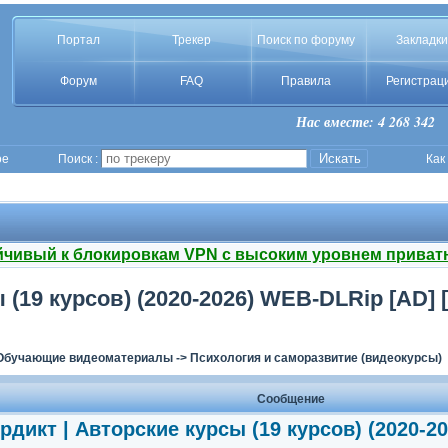
Портал
Трекер
Поиск по форуму
Закладки
Форум
FAQ
Правила
Регистрац
Нас вместе: 4 268 342
ое
Поиск :
Как
йчивый к блокировкам VPN с высоким уровнем приват
(19 курсов) (2020-2026) WEB-DLRip [AD] 
Обучающие видеоматериалы
->
Психология и саморазвитие (видеокурсы)
Сообщение
дикт | Авторские курсы (19 курсов) (2020-2