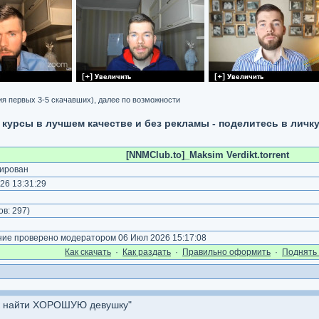
я первых 3-5 скачавших), далее по возможности
и курсы в лучшем качестве и без рекламы - поделитесь в личк
[NNMClub.to]_Maksim Verdikt.torrent
ирован
26 13:31:29
ов:
297
)
е проверено модератором 06 Июл 2026 15:17:08
Как cкачать
·
Как раздать
·
Правильно оформить
·
Поднять 
как найти ХОРОШУЮ девушку"