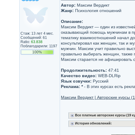
Автор:
Максим Вердикт
Жанр:
Психология отношений
Описание:
Максим Вердикт — один из известне
оказывающий помощь мужчинам в пр
Стаж: 13 лет 4 мес.
тематику взаимоотношений начал дос
Сообщений: 61
Ratio:
63.838
консультировал как женщин, так и м
Поблагодарили: 1197
мужчин. Максим учит правильно выс
100%
правильно выбирать женщин, также 
Максим старается не афишировать с
Продолжительность:
47:41
Качество видео:
WEB-DLRip
Язык озвучки:
Русский
Реклама:
*
- В этих курсах есть рек
Максим Вердикт | Авторские курсы (
Все платные авторские курсы (19 ку
История обновлений: