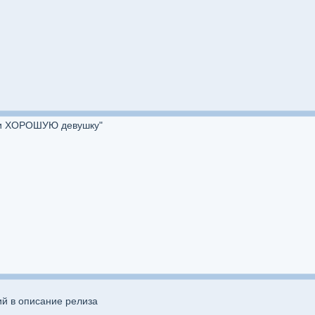
йти ХОРОШУЮ девушку"
й в описание релиза