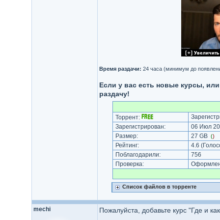
Время раздачи:
24 часа (минимум до появлени
Если у вас есть новые курсы, ил
раздачу!
Зарегистр
Торрент:
Зарегистрирован:
06 Июл 20
Размер:
27 GB
(
)
Рейтинг:
4.6
(Голос
Поблагодарили:
756
Проверка:
Оформлени
Список файлов в торренте
mechi
Пожалуйста, добавьте курс "Где и 