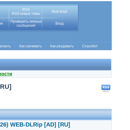
RSS
Мой Клуб
RSS новые темы
Проверить личные
ия
Вход
сообщения
 искать
Как скачивать
Как раздавать
Спасибо!
ности
[RU]
026) WEB-DLRip [AD] [RU]