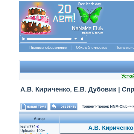
Правила оформления
Обход блокировок
Популярн
Усто
А.В. Кириченко, Е.В. Дубовик | Сп
Торрент-трекер NNM-Club
->
Автор
leshij774
®
А.В. Кириченко
Uploader 100+