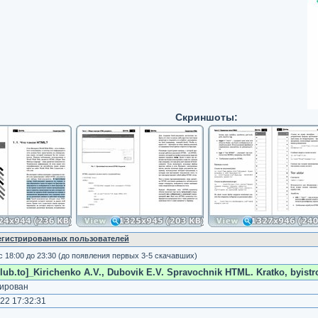
Скриншоты:
регистрированных пользователей
с 18:00 до 23:30 (до появления первых 3-5 скачавших)
ub.to]_Kirichenko A.V., Dubovik E.V. Spravochnik HTML. Kratko, byistro
ирован
22 17:32:31