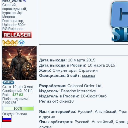
NEO_WORK
®
Строгий,
справедливый,
Куратор Игр
Меценат,
Реставратор,
Uploader 500+
RG Releasers
Дата выхода:
10 марта 2015
Дата выхода в России:
10 марта 2015
Жанр:
Симуляторы, Стратегии
Официальный сайт:
ссылка
Разработчик:
Colossal Order Ltd.
Стаж: 19 лет 3 мес.
Издатель:
Paradox Interactive
Сообщений: 20111
Ratio:
437.83
Издатель в России:
1С-СофтКлаб
Поблагодарили:
Релиз от:
dixen18
2199126
100%
Язык интерфейса:
Русский, Английский, Фра
Откуда: Россия
и другие
Язык субтитров:
Русский, Английский, Франц
другие