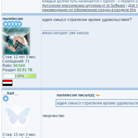
Каждый долгий путь начинается с одного - с первого ша
Антология классических шутеров от id Software
|
Для т
рекомендации по оформлению раздач в разделе Игр
navtelecom
идея смысл стратегии кроме удовольствия?
_________________
вчера-сегодня- уже завтра
Стаж: 12 лет 3 мес.
Сообщений: 71
Ratio:
56.044
Раздал:
62.61 TB
100%
__ХаН__
navtelecom писал(а):
идея смысл стратегии кроме удовольст
творчество.
Стаж: 15 лет 2 мес.