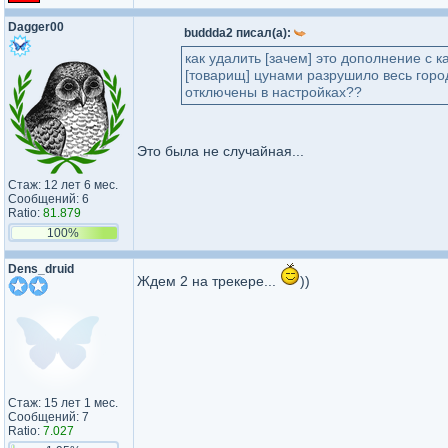
Dagger00
buddda2 писал(а):
как удалить [зачем] это дополнение с 
[товарищ] цунами разрушило весь горо
отключены в настройках??
Это была не случайная...
Стаж: 12 лет 6 мес.
Сообщений: 6
Ratio:
81.879
100%
Dens_druid
Ждем 2 на трекере...
))
Стаж: 15 лет 1 мес.
Сообщений: 7
Ratio:
7.027