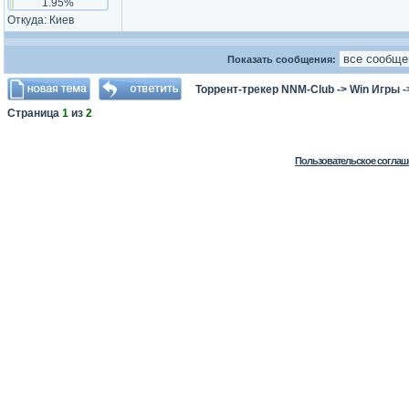
1.95%
Откуда: Киев
Показать сообщения:
Торрент-трекер NNM-Club
->
Win Игры
-
Страница
1
из
2
Пользовательское соглаш