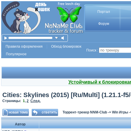
Портал
Форум
Правила оформления
Обход блокировок
Поиск :
Популярное
Устойчивый к блокировка
Cities: Skylines (2015) [Ru/Multi] (1.21.1-f
Страницы:
1
,
2
След.
Торрент-трекер NNM-Club
->
Win Игры
-
Автор