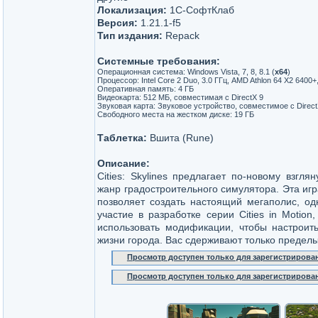
Локализация:
1С-СофтКлаб
Версия:
1.21.1-f5
Тип издания:
Repack
Системные требования:
Операционная система: Windows Vista, 7, 8, 8.1 (
x64
)
Процессор: Intel Core 2 Duo, 3.0 ГГц, AMD Athlon 64 X2 6400+,
Оперативная память: 4 ГБ
Видеокарта: 512 МБ, совместимая с DirectX 9
Звуковая карта: Звуковое устройство, совместимое с Direct
Свободного места на жестком диске: 19 ГБ
Таблетка:
Вшита (Rune)
Описание:
Cities: Skylines предлагает по-новому взгля
жанр градостроительного симулятора. Эта иг
позволяет создать настоящий мегаполис, о
участие в разработке серии Cities in Motio
использовать модификации, чтобы настроит
жизни города. Вас сдерживают только предел
Просмотр доступен только для зарегистрирова
Просмотр доступен только для зарегистрирова