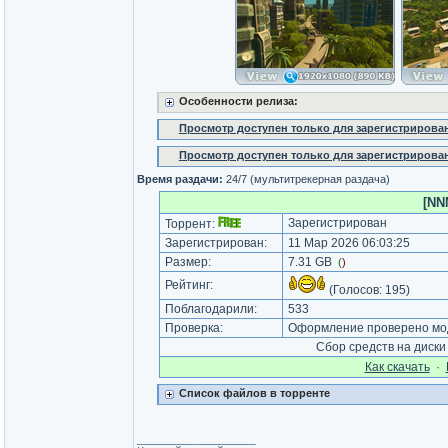
Особенности релиза:
Просмотр доступен только для зарегистрирова
Просмотр доступен только для зарегистрирова
Время раздачи:
24/7 (мультитрекерная раздача)
[NN
Зарегистрирован
Торрент:
Зарегистрирован:
11 Мар 2026 06:03:25
Размер:
7.31 GB
(
)
Рейтинг:
(Голосов:
195
)
Поблагодарили:
533
Проверка:
Оформление проверено мод
Сбор средств на диск
Как cкачать
·
Список файлов в торренте
_________________