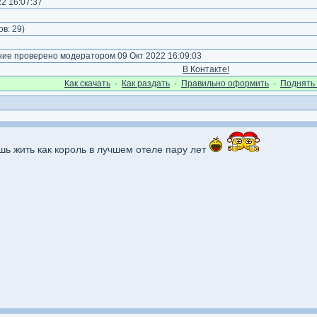
2 16:07:37
ов:
29
)
е проверено модератором 09 Окт 2022 16:09:03
В Контакте!
Как cкачать
·
Как раздать
·
Правильно оформить
·
Поднять 
шь жить как король в лучшем отеле пару лет