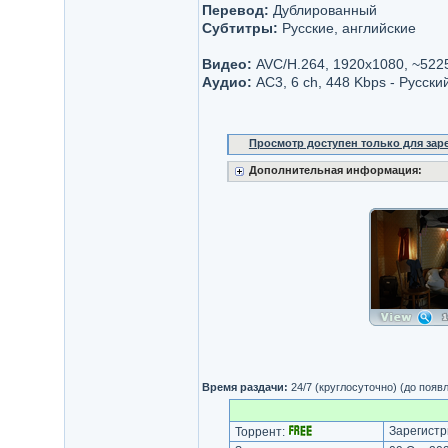
Перевод:
Дублированный
Субтитры:
Русские, английские
Видео:
AVC/H.264, 1920x1080, ~522
Аудио:
AC3, 6 ch, 448 Kbps - Русски
Просмотр доступен только для за
Дополнительная информация:
Время раздачи:
24/7 (круглосуточно) (до появ
Зарегистр
Торрент: