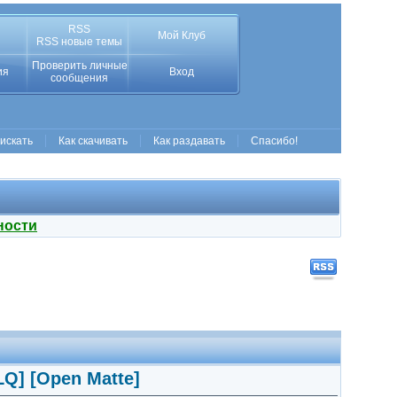
RSS
Мой Клуб
RSS новые темы
Проверить личные
ия
Вход
сообщения
 искать
Как скачивать
Как раздавать
Спасибо!
ности
LQ] [Open Matte]