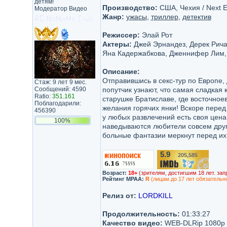
детям!
Производство:
США, Чехия / Next En
Модератор Видео
Жанр:
ужасы
,
триллер
,
детектив
Режиссер:
Элай Рот
Актеры:
Джей Эрнандез, Дерек Рича
Яна Кадержабкова, Дженнифер Лим,
Описание:
Отправившись в секс-тур по Европе,
Стаж: 9 лет 9 мес.
Сообщений: 4590
попутчик узнают, что самая сладкая
Ratio:
351.161
старушке Братиславе, где восточное
Поблагодарили:
желания горячих янки! Вскоре перед
456390
у любых развлечений есть своя цена
100%
наведываются любители совсем други
больные фантазии меркнут перед их
5.9
205,585
/10
Возраст:
18+
(зрителям, достигшим 18 лет. зап
Рейтинг MPAA:
R
(лицам до 17 лет обязательн
Релиз от:
LORDKILL
Продолжительность:
01:33:27
Качество видео:
WEB-DLRip 1080p