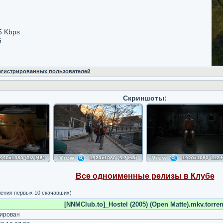
5 Kbps
й
регистрированных пользователей
Скриншоты:
Все одноименные релизы в Клубе
ления первых 10 скачавших)
[NNMClub.to]_Hostel (2005) (Open Matte).mkv.torren
ирован