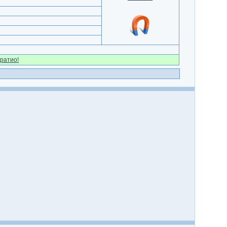
ратио!