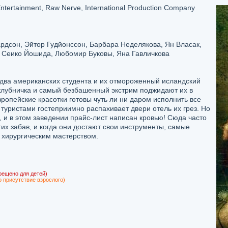
tertainment, Raw Nerve, International Production Company
рдсон, Эйтор Гудйонссон, Барбара Неделякова, Ян Власак,
 Сеико Йошида, Любомир Буковы, Яна Гавличкова
 два американских студента и их отмороженный исландский
 клубничка и самый безбашенный экстрим поджидают их в
вропейские красотки готовы чуть ли ни даром исполнить все
 туристами гостеприимно распахивает двери отель их грез. Но
, и в этом заведении прайс-лист написан кровью! Сюда часто
х забав, и когда они достают свои инструменты, самые
 хирургическим мастерством.
рещено для детей)
о присутствие взрослого)