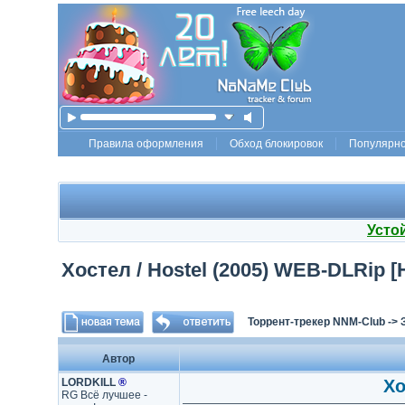
Правила оформления
Обход блокировок
Популярн
Усто
Хостел / Hostel (2005) WEB-DLRip [
Торрент-трекер NNM-Club
->
Автор
LORDKILL
®
Хо
RG Всё лучшее -