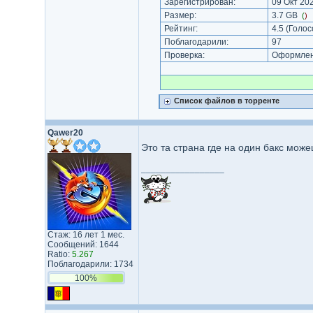
Зарегистрирован:
09 Окт 202
Размер:
3.7 GB
(
)
Рейтинг:
4.5
(Голос
Поблагодарили:
97
Проверка:
Оформлени
Список файлов в торренте
Qawer20
Это та страна где на один бакс може
_________________
Стаж: 16 лет 1 мес.
Сообщений: 1644
Ratio:
5.267
Поблагодарили: 1734
100%