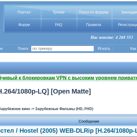
Портал
Трекер
Поиск по форуму
Закладки
Форум
FAQ
Правила
Регистрац
Нас вместе: 4 268 553
ое
Поиск :
Как
йчивый к блокировкам VPN с высоким уровнем приват
H.264/1080p-LQ] [Open Matte]
Зарубежное кино
->
Зарубежные Фильмы (HD, FHD)
Сообщение
стел / Hostel (2005) WEB-DLRip [H.264/1080p-