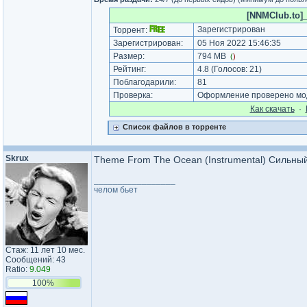
[NNMClub.to]_
Зарегистрирован
Торрент:
Зарегистрирован:
05 Ноя 2022 15:46:35
Размер:
794 MB
(
)
Рейтинг:
4.8
(Голосов:
21
)
Поблагодарили:
81
Проверка:
Оформление проверено мод
Как cкачать
·
Список файлов в торренте
Skrux
Theme From The Ocean (Instrumental) Сильный
_________________
челом бьет
Стаж: 11 лет 10 мес.
Сообщений: 43
Ratio:
9.049
100%