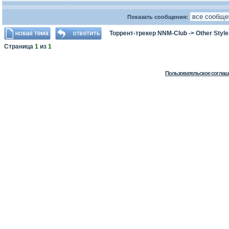
Показать сообщения:
Торрент-трекер NNM-Club
->
Other Styl
Страница
1
из
1
Пользовательское соглаш