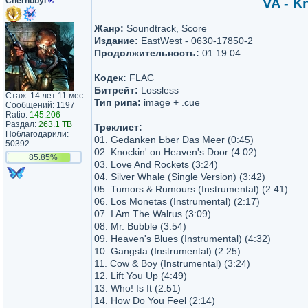
Chernobyl
®
VA - K
Жанр:
Soundtrack, Score
Издание:
EastWest - 0630-17850-2
Продолжительность:
01:19:04
Кодек:
FLAC
Битрейт:
Lossless
Стаж: 14 лет 11 мес.
Тип рипа:
image + .cue
Сообщений: 1197
Ratio:
145.206
Раздал:
263.1 TB
Треклист:
Поблагодарили:
01. Gedanken Ьber Das Meer (0:45)
50392
02. Knockin' on Heaven's Door (4:02)
85.85%
03. Love And Rockets (3:24)
04. Silver Whale (Single Version) (3:42)
05. Tumors & Rumours (Instrumental) (2:41)
06. Los Monetas (Instrumental) (2:17)
07. I Am The Walrus (3:09)
08. Mr. Bubble (3:54)
09. Heaven's Blues (Instrumental) (4:32)
10. Gangsta (Instrumental) (2:25)
11. Cow & Boy (Instrumental) (3:24)
12. Lift You Up (4:49)
13. Who! Is It (2:51)
14. How Do You Feel (2:14)