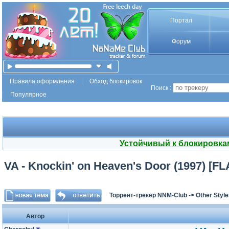
Портал
Форум
Правила оформления
Обход блокировок
Поиск :
Популярное
Устойчивый к блокировка
VA - Knockin' on Heaven's Door (1997) [F
Торрент-трекер NNM-Club
->
Other Styl
Автор