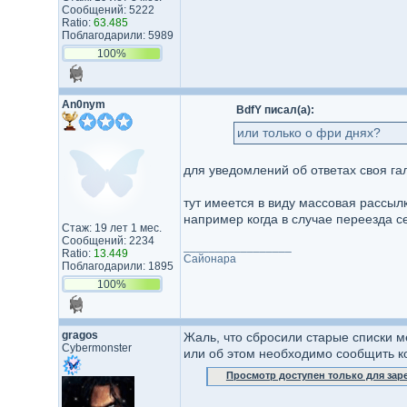
Сообщений: 5222
Ratio:
63.485
Поблагодарили: 5989
100%
An0nym
BdfY писал(а):
или только о фри днях?
для уведомлений об ответах своя гал
тут имеется в виду массовая рассыл
например когда в случае переезда се
Стаж: 19 лет 1 мес.
Сообщений: 2234
_________________
Ratio:
13.449
Сайонара
Поблагодарили: 1895
100%
gragos
Жаль, что сбросили старые списки м
Cybermonster
или об этом необходимо сообщить ко
Просмотр доступен только для за