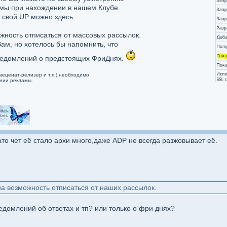
амы при нахождении в нашем Клубе.
ь свой UP можно
здесь
ность отписаться от массовых рассылок.
Вам, но хотелось бы напомнить, что
уведомлений о предстоящих ФриДнях.
еценат-релизер и т.п.) необходимо
нии рекламы.
то чет её стало архи много,даже ADP не всегда разжовывает её.
на возможность отписаться от наших рассылок.
домлений об ответах и тп? или только о фри днях?