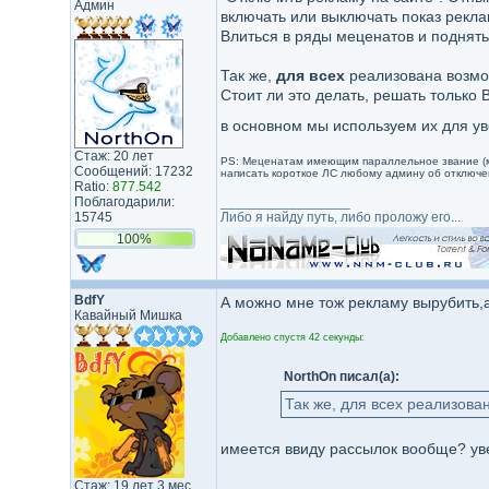
Админ
включать или выключать показ рекл
Влиться в ряды меценатов и поднят
Так же,
для всех
реализована возмож
Стоит ли это делать, решать только 
в основном мы используем их для 
Стаж: 20 лет
PS: Меценатам имеющим параллельное звание (м
Сообщений: 17232
написать короткое ЛС любому админу об отключе
Ratio:
877.542
Поблагодарили:
_________________
15745
Либо я найду путь, либо проложу его...
100%
BdfY
А можно мне тож рекламу вырубить,а
Кавайный Мишка
Добавлено спустя 42 секунды:
NorthOn писал(а):
Так же, для всех реализова
имеется ввиду рассылок вообще? уве
Стаж: 19 лет 3 мес.