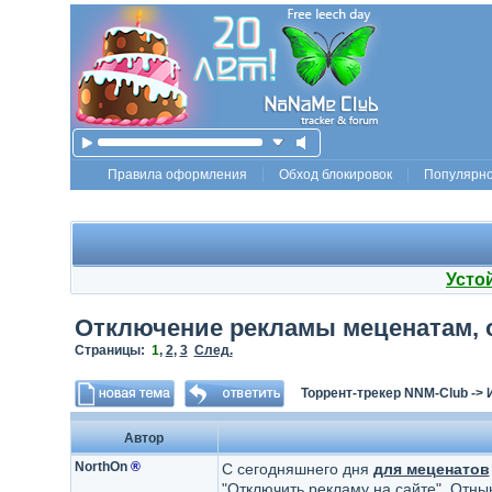
Правила оформления
Обход блокировок
Популярн
Усто
Отключение рекламы меценатам, о
Страницы:
1
,
2
,
3
След.
Торрент-трекер NNM-Club
->
Автор
NorthOn
®
С сегодняшнего дня
для меценатов
"Отключить рекламу на сайте". Отн