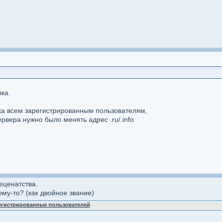
ка.
ка всем зарегистрированным пользователям,
рвера нужно было менять адрес .ru/.info
еценатства.
му-то? (как двойное звание)
регистрированных пользователей