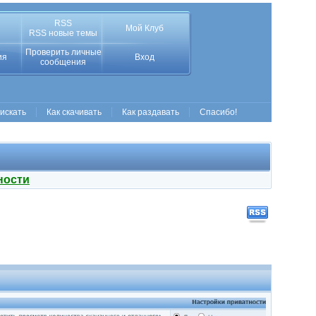
RSS
Мой Клуб
RSS новые темы
Проверить личные
ия
Вход
сообщения
 искать
Как скачивать
Как раздавать
Спасибо!
ности