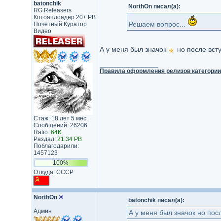
batonchik
NorthOn писал(а):
RG Releasers
Котоаплоадер 20+ PB
Решаем вопрос...
Почетный Куратор
Видео
А у меня был значок
но после всту
_________________
Правила оформления релизов категори
Стаж: 18 лет 5 мес.
Сообщений: 26206
Ratio:
64K
Раздал:
21.34 PB
Поблагодарили:
1457123
100%
Откуда: СССР
NorthOn
®
batonchik писал(а):
Админ
А у меня был значок но пос