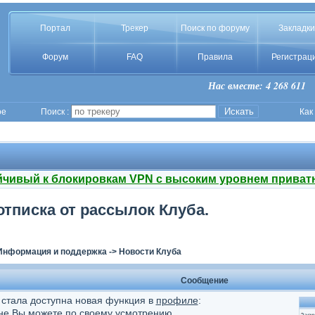
Портал
Трекер
Поиск по форуму
Закладки
Форум
FAQ
Правила
Регистрац
Нас вместе: 4 268 611
ое
Поиск :
Как
йчивый к блокировкам VPN с высоким уровнем приват
тписка от рассылок Клуба.
Информация и поддержка
->
Новости Клуба
Сообщение
стала доступна новая функция в
профиле
:
ыне Вы можете по своему усмотрению