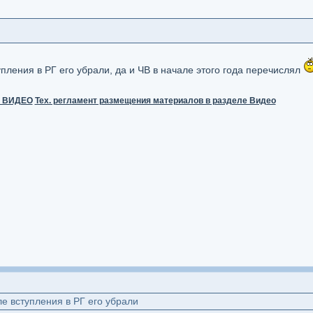
пления в РГ его убрали, да и ЧВ в начале этого года перечислял
и ВИДЕО
Тех. регламент размещения материалов в разделе Видео
ле вступления в РГ его убрали