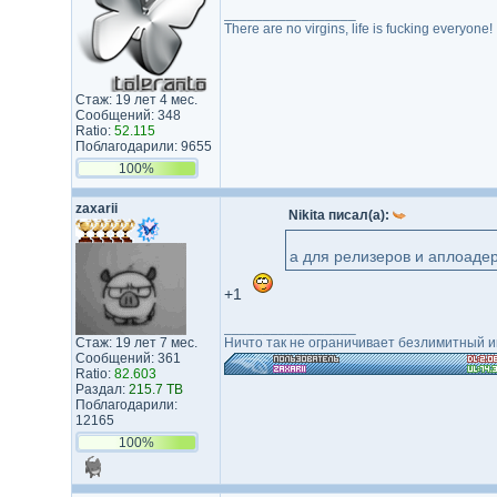
_________________
There are no virgins, life is fucking everyone!
Стаж: 19 лет 4 мес.
Сообщений: 348
Ratio:
52.115
Поблагодарили: 9655
100%
zaxarii
Nikita писал(а):
а для релизеров и аплоаде
+1
_________________
Стаж: 19 лет 7 мес.
Ничто так не ограничивает безлимитный ин
Сообщений: 361
Ratio:
82.603
Раздал:
215.7 TB
Поблагодарили:
12165
100%