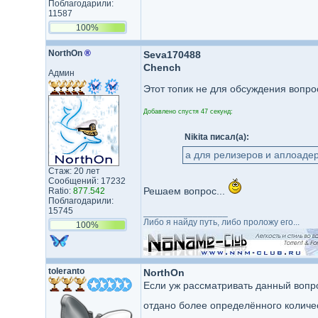
Поблагодарили:
11587
100%
NorthOn
®
Seva170488
Chench
Админ
Этот топик не для обсуждения вопро
Добавлено спустя 47 секунд:
Nikita писал(а):
а для релизеров и аплоаде
Стаж: 20 лет
Сообщений: 17232
Решаем вопрос...
Ratio:
877.542
Поблагодарили:
15745
_________________
Либо я найду путь, либо проложу его...
100%
toleranto
NorthOn
Если уж рассматривать данный вопрос
отдано более определённого количес