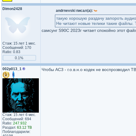
Dimon2428
andrnevski писал(а):
такую хорошую раздачу запороть аудио
Не читают новые телики такие файлы. Т
самсунг S90C 2023г читает спокойно этот фай
Стаж: 15 лет 1 мес.
Сообщений: 170
Ratio: 0.83
0.1%
002p013_1
®
Чтобы AC3 - г.o.в.н.o кодек не воспрозводил Т
Стаж: 15 лет 6 мес.
Сообщений: 694
Ratio:
247.932
Раздал:
63.12 TB
Поблагодарили: