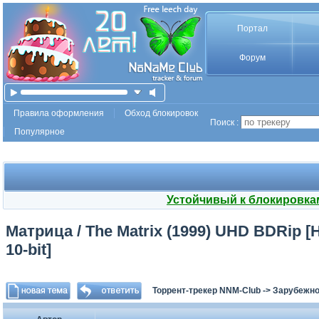
Портал
Форум
Правила оформления
Обход блокировок
Поиск :
Популярное
Устойчивый к блокировка
Матрица / The Matrix (1999) UHD BDRip [H.
10-bit]
Торрент-трекер NNM-Club
->
Зарубежно