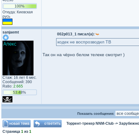
40198
100%
Откуда: Киевская
русь
sanjaemt
002p013_1 писал(а):
кодек не воспрозводил ТВ
Так он на чёрно белом телеке смотрит )
Стаж: 16 лет 6 мес.
Сообщений: 390
Ratio:
2.665
53.48%
Показать сообщения:
Торрент-трекер NNM-Club
->
Зарубежно
Страница
1
из
1