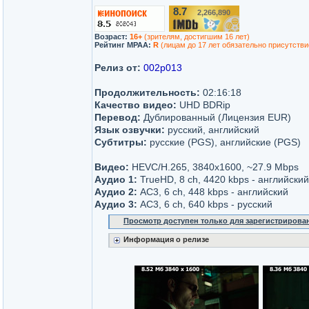
8.7
2,266,890
/10
Возраст:
16+
(зрителям, достигшим 16 лет)
Рейтинг MPAA:
R
(лицам до 17 лет обязательно присутстви
Релиз от:
002p013
Продолжительность:
02:16:18
Качество видео:
UHD BDRip
Перевод:
Дублированный (Лицензия EUR)
Язык озвучки:
русский, английский
Субтитры:
русские (PGS), английские (PGS)
Видео:
HEVC/H.265, 3840x1600, ~27.9 Mbps
Аудио 1:
TrueHD, 8 ch, 4420 kbps - английский
Аудио 2:
AC3, 6 ch, 448 kbps - английский
Аудио 3:
AC3, 6 ch, 640 kbps - русский
Просмотр доступен только для зарегистрирова
Информация о релизе