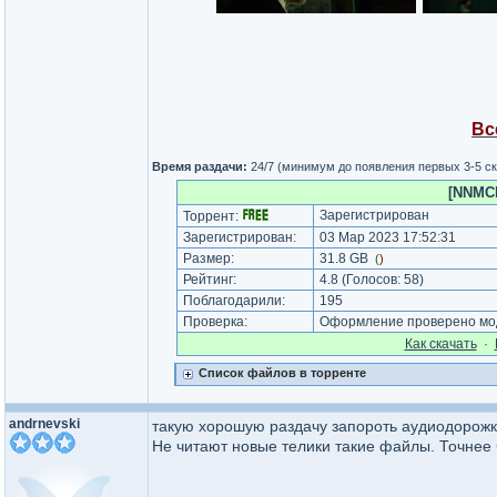
Вс
Время раздачи:
24/7 (минимум до появления первых 3-5 с
[NNMCl
Зарегистрирован
Торрент:
Зарегистрирован:
03 Мар 2023 17:52:31
Размер:
31.8 GB
(
)
Рейтинг:
4.8
(Голосов:
58
)
Поблагодарили:
195
Проверка:
Оформление проверено мод
Как cкачать
·
Список файлов в торренте
andrnevski
такую хорошую раздачу запороть аудиодорожко
Не читают новые телики такие файлы. Точнее ч