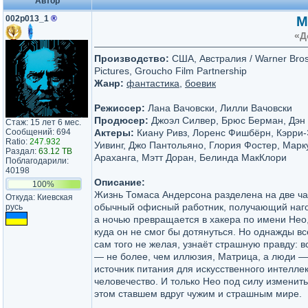
Автор
002p013_1
®
М
«Д
Производство:
США, Австралия / Warner Bros
Pictures, Groucho Film Partnership
Жанр:
фантастика
,
боевик
Режиссер:
Лана Вачовски, Лилли Вачовски
Продюсер:
Джоэл Силвер, Брюс Берман, Дэн
Стаж: 15 лет 6 мес.
Сообщений: 694
Актеры:
Киану Ривз, Лоренс Фишбёрн, Кэрри-
Ratio:
247.932
Уивинг, Джо Пантольяно, Глория Фостер, Марк
Раздал:
63.12 TB
Араханга, Мэтт Доран, Белинда МакКлори
Поблагодарили:
40198
Описание:
100%
Жизнь Томаса Андерсона разделена на две ча
Откуда: Киевская
обычный офисный работник, получающий наго
русь
а ночью превращается в хакера по имени Нео, 
куда он не смог бы дотянуться. Но однажды в
сам того не желая, узнаёт страшную правду: вс
— не более, чем иллюзия, Матрица, а люди —
источник питания для искусственного интелле
человечество. И только Нео под силу изменить
этом ставшем вдруг чужим и страшным мире.