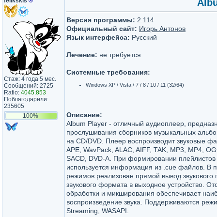
felikskis
®
Albu
Версия программы:
2.114
Официальный сайт:
Игорь Антонов
Язык интерфейса:
Русский
Лечение:
не требуется
Системные требования:
Стаж: 4 года 5 мес.
Windows XP / Vista / 7 / 8 / 10 / 11 (32/64)
Сообщений: 2725
Ratio:
4045.853
Поблагодарили:
235605
Описание:
100%
Album Player - отличный аудиоплеер, предназ
прослушивания сборников музыкальных альбо
на CD/DVD. Плеер воспроизводит звуковые ф
APE, WavPack, ALAC, AIFF, TAK, MP3, MP4, O
SACD, DVD-A. При формировании плейлистов 
используется информация из .cue файлов. В 
режимов реализован прямой вывод звукового 
звукового формата в выходное устройство. От
обработки и микширования обеспечивает наи
воспроизведение звука. Поддерживаются режи
Streaming, WASAPI.