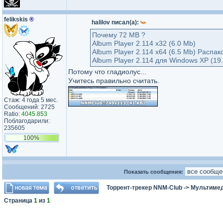
felikskis
®
halilov писал(а):
Почему 72 MB ?
Album Player 2.114 x32 (6.0 Mb)
Album Player 2.114 x64 (6.5 Mb) Распа
Album Player 2.114 для Windows XP (19
Потому что гладиолус...
Учитесь правильно считать.
Стаж: 4 года 5 мес.
Сообщений: 2725
Ratio:
4045.853
Поблагодарили:
235605
100%
Показать сообщения:
Торрент-трекер NNM-Club
->
Мультимед
Страница
1
из
1