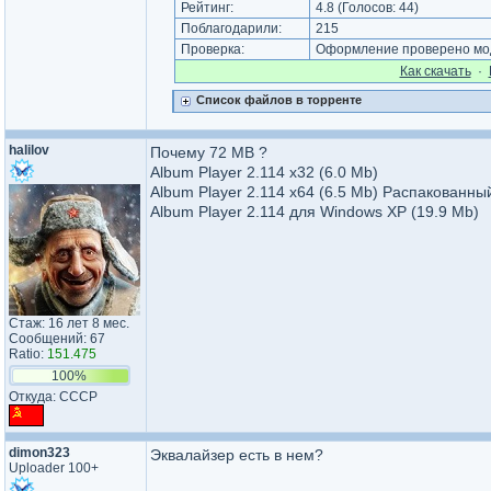
Рейтинг:
4.8
(Голосов:
44
)
Поблагодарили:
215
Проверка:
Оформление проверено мод
Как cкачать
·
Список файлов в торренте
halilov
Почему 72 MB ?
Album Player 2.114 x32 (6.0 Mb)
Album Player 2.114 x64 (6.5 Mb) Распакованны
Album Player 2.114 для Windows XP (19.9 Mb)
Стаж: 16 лет 8 мес.
Сообщений: 67
Ratio:
151.475
100%
Откуда: СССР
dimon323
Эквалайзер есть в нем?
Uploader 100+