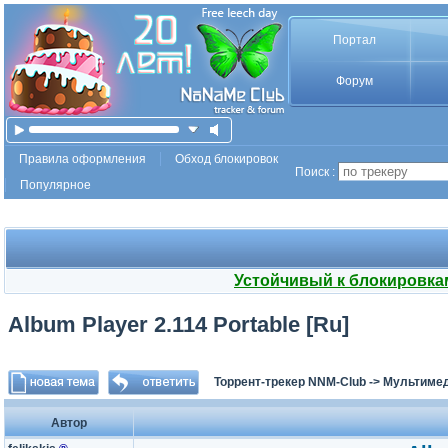
Портал
Форум
Правила оформления
Обход блокировок
Поиск :
Популярное
Устойчивый к блокировка
Album Player 2.114 Portable [Ru]
Торрент-трекер NNM-Club
->
Мультимед
Автор