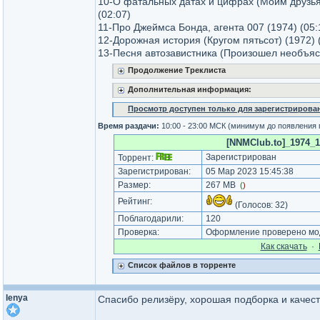
10-О фатальных датах и цифрах (Моим друзья
(02:07)
11-Про Джеймса Бонда, агента 007 (1974) (05:
12-Дорожная история (Кругом пятьсот) (1972) 
13-Песня автозавистника (Произошел необъясн
Продолжение Треклиста
Дополнительная информация:
Просмотр доступен только для зарегистрирова
Время раздачи:
10:00 - 23:00 МСК (минимум до появления 
[NNMClub.to]_1974_12
Зарегистрирован
Торрент:
Зарегистрирован:
05 Мар 2023 15:45:38
Размер:
267 MB
(
)
Рейтинг:
(Голосов:
32
)
Поблагодарили:
120
Проверка:
Оформление проверено мод
Как cкачать
·
Список файлов в торренте
lenya
Спасибо релизёру, хорошая подборка и качест