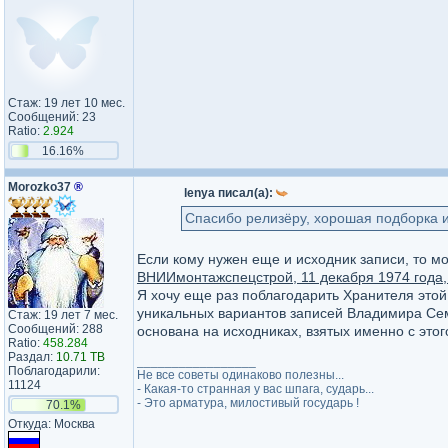
Стаж: 19 лет 10 мес.
Сообщений: 23
Ratio:
2.924
16.16%
Morozko37
®
lenya писал(а):
Спасибо релизёру, хорошая подборка и 
Если кому нужен еще и исходник записи, то 
ВНИИмонтажспецстрой, 11 декабря 1974 года, 
Я хочу еще раз поблагодарить Хранителя этой
уникальных вариантов записей Владимира Сем
Стаж: 19 лет 7 мес.
Сообщений: 288
основана на исходниках, взятых именно с этог
Ratio:
458.284
Раздал:
10.71 TB
_________________
Поблагодарили:
Не все советы одинаково полезны...
11124
- Какая-то странная у вас шпага, сударь...
- Это арматура, милостивый государь !
70.1%
Откуда: Москва