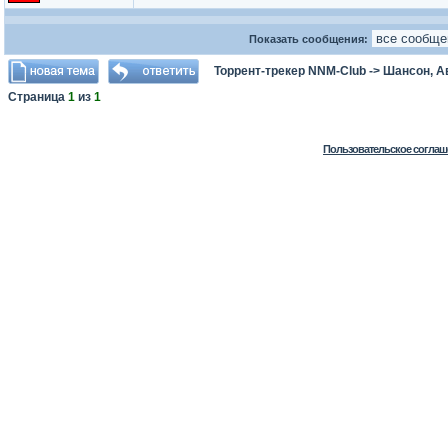
Показать сообщения:
Торрент-трекер NNM-Club
->
Шансон, А
Страница
1
из
1
Пользовательское соглаш