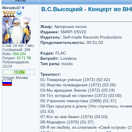
Автор
Morozko37
®
В.С.Высоцкий - Концерт во ВНИ
Жанр:
Авторская песня
Издание:
SMRP-VSV22
Издатель:
Self-made Records Productions
Продолжительность:
00:51:03
Стаж: 19 лет 7 мес.
Сообщений: 288
Кодек:
FLAC
Ratio:
458.284
Раздал:
10.71 TB
Битрейт:
Lossless
Поблагодарили:
Тип рипа:
tracks
11124
70.1%
Треклист:
Откуда: Москва
01-Товарищи учёные (1972) (02:42)
02-Жертва телевидения (1972) (03:28)
03-Мы вращаем Землю (1972) (03:19)
04-Тот, который не стрелял (1972) (03:00)
05-Утренняя гимнастика (1968) (01:37)
06-Про прыгуна в длину (Что случилось, почем
(01:53)
07-Кто за чем бежит (1974) (04:03)
08-Марафон (1970) (01:37)
09-Я не люблю, из спектакля «Свой остров» (1