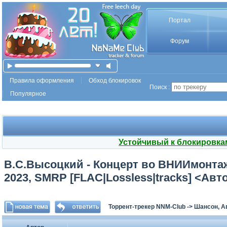
Портал
Форум
Правила оформления
Обход блокировок
Поиск :
Популярное
Устойчивый к блокировка
В.С.Высоцкий - Концерт во ВНИИмонтажсп
2023, SMRP [FLAC|Lossless|tracks] <Авт
Торрент-трекер NNM-Club
->
Шансон, А