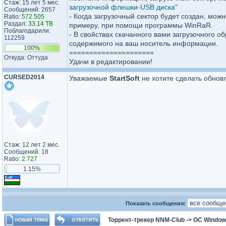
Стаж: 15 лет 5 мес.
загрузочной флешки-USB диска
"
Сообщений: 2657
- Когда загрузочный сектор будет создан, можн
Ratio:
572.505
Раздал:
33.14 TB
примеру, при помощи программы WinRaR.
Поблагодарили:
- В свойствах скачанного вами загрузочного о
112259
содержимого на ваш носитель информации.
100%
=====================
Откуда: Оттуда
Удачи в редактировании!
CURSED2014
Уважаемые
StartSoft
не хотите сделать обнов
Стаж: 12 лет 2 мес.
Сообщений: 18
Ratio:
2.727
1.15%
Показать сообщения:
Торрент-трекер NNM-Club
->
ОС Window