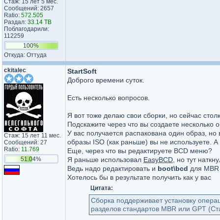
Стаж: 15 лет 5 мес.
Сообщений: 2657
Ratio:
572.505
Раздал:
33.14 TB
Поблагодарили:
112259
100%
Откуда: Оттуда
ckitalec
StartSoft
Доброго времени суток.
Есть несколько вопросов.
Я вот тоже делаю свои сборки, но сейчас стол
Подскажите через что вы создаете несколько 
У вас получается распакована один образ, но в
Стаж: 15 лет 11 мес.
образы ISO (как раньше) вы не используете. А в
Сообщений: 27
Ratio:
11.769
Еще, через что вы редактируете BCD меню?
51.04%
Я раньше использовал
EasyBCD
, но тут наткн
Ведь надо редактировать и
boot\bcd
для MBR
Хотелось бы в результате получить как у вас
Цитата:
Сборка поддерживает установку опера
разделов стандартов MBR или GPT (Ста