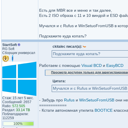
Есть для MBR все и меню и так далее,
Есть 2 ISO образа с 11 и 10 виндой и ESD фа
Мучался и с Rufus и WinSetuoFromUSB в кото
Подскажите куда копать?
StartSoft
®
ckitalec писал(а):
RG Soft
Сборщик универсал
Подскажите куда копать?
Работаем с помощью
Visual BCD
и
EasyBCD
Просмотр доступен только для зарегистрирова
Цитата:
Мучался и с Rufus и WinSetuoFromUSB
Стаж: 15 лет 5 мес.
- Забудь про
Rufus
и
WinSetuoFromUSB
они не
Сообщений: 2657
============
Ratio:
572.505
Раздал:
33.14 TB
- Кстати автономная утилита
BOOTICE
классна
Поблагодарили:
112259
100%