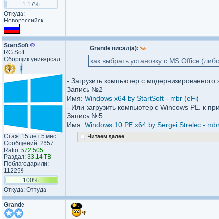
1.17%
Откуда:
Новороссийск
StartSoft
®
Grande писал(а):
RG Soft
Сборщик универсал
как выбрать установку с MS Office (либо
- Загрузить компьютер с модернизированного з
Запись №2
Имя:
Windows x64 by StartSoft - mbr (eFi)
- Или загрузить компьютер c Windows PE, к при
Запись №5
Имя:
Windows 10 PE x64 by Sergei Strelec - mbr
Стаж: 15 лет 5 мес.
Читаем далее
Сообщений: 2657
Ratio:
572.505
Раздал:
33.14 TB
Поблагодарили:
112259
100%
Откуда: Оттуда
Grande