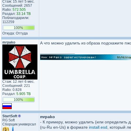
Стаж: 15 лет 5 мес.
Сообщений: 2657
Ratio:
572.505
Раздал:
33.14 TB
Поблагодарили:
112259
100%
Откуда: Оттуда
mrpako
А что можно удалить из образа подскажите пжс
_________________
Стаж: 12 лет 6 мес.
Сообщений: 221
Ratio: 0.828
Раздал:
5.905 TB
100%
StartSoft
®
mrpako
RG Soft
- К примеру, можно удалить (или определить 
Сборщик универсал
(ru-Ru en-Us) в формате
install.esd
, который л