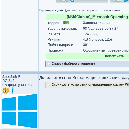
Время раздачи:
(до появления первых 3-5 скачавших
[NNMClub.to]_Microsoft Operating 
Зарегистрирован
Торрент:
Зарегистрирован:
08 Мар 2023 09:37:27
Размер:
124 GB
(
)
Рейтинг:
4.8
(Голосов:
125
)
Поблагодарили:
301
Проверка:
Оформление проверено мод
Как cкачать
·
Список файлов в торренте
StartSoft
®
Дополнительная Информация к описанию раз
RG Soft
Скриншоты установки операционных систем Win
Сборщик универсал