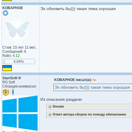
KOBAPHOE
Эх обновить бы))) такая тема хорошая
Стаж: 15 лет 11 мес.
Сообщений: 6
Ratio:
4.12
4.04%
StartSoft
®
KOBAPHOE писал(а):
RG Soft
Сборщик универсал
Эх обновить бы))) такая тема хорошая
Из описания раздачи:
Donate
Ответ автора сборки по поводу обновления