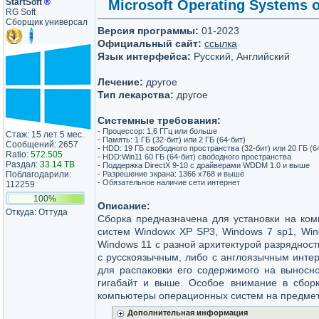
StartSoft
®
Microsoft Operating Systems o
RG Soft
Сборщик универсал
Версия программы:
01-2023
Официальный сайт:
ссылка
Язык интерфейса:
Русский, Английский
Лечение:
другое
Тип лекарства:
другое
Системные требования:
- Процессор: 1,6 ГГц или больше
Стаж: 15 лет 5 мес.
- Память: 1 ГБ (32-бит) или 2 ГБ (64-бит)
Сообщений: 2657
- HDD: 19 ГБ свободного пространства (32-бит) или 20 ГБ (6
Ratio:
572.505
- HDD:Win11 60 ГБ (64-бит) свободного пространства
Раздал:
33.14 TB
- Поддержка DirectX 9-10 с драйверами WDDM 1.0 и выше
Поблагодарили:
- Разрешение экрана: 1366 x768 и выше
- Обязательное наличие сети интернет
112259
100%
Описание:
Откуда: Оттуда
Сборка предназначена для установки на к
систем Windowx XP SP3, Windows 7 sp1, Wi
Windows 11 с разной архитектурой разрядност
с русскоязычным, либо с англоязычным интер
для распаковки его содержимого на выносно
гигабайт и выше. Особое внимание в сбор
компьютеры операционных систем на предмет 
Дополнительная информация