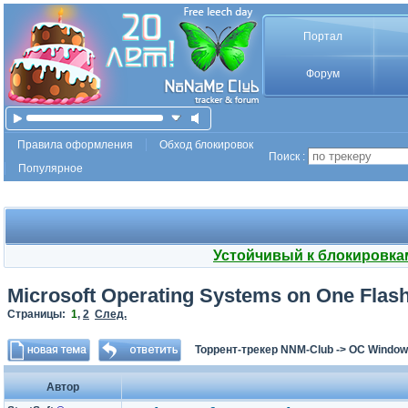
Портал
Форум
Правила оформления
Обход блокировок
Поиск :
Популярное
Устойчивый к блокировка
Microsoft Operating Systems on One Flash 
Страницы:
1
,
2
След.
Торрент-трекер NNM-Club
->
ОС Window
Автор