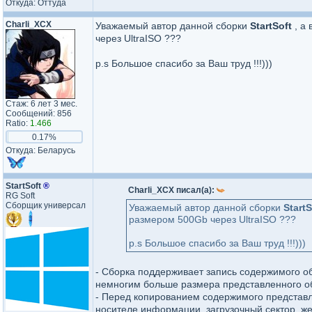
Откуда: Оттуда
Charli_XCX
Уважаемый автор данной сборки
StartSoft
, а
через UltraISO ???
p.s Большое спасибо за Ваш труд !!!)))
Стаж: 6 лет 3 мес.
Сообщений: 856
Ratio:
1.466
0.17%
Откуда: Беларусь
StartSoft
®
Charli_XCX писал(а):
RG Soft
Сборщик универсал
Уважаемый автор данной сборки
StartS
размером 500Gb через UltraISO ???
p.s Большое спасибо за Ваш труд !!!)))
- Сборка поддерживает запись содержимого о
немногим больше размера представленного о
- Перед копированием содержимого представл
носителе информации, загрузочный сектор, же