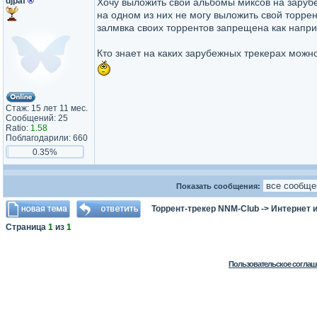
djpaf
®
Хочу выложить свои альбомы миксов на заруб
на одном из них не могу выложить свой торрен
залмвка своих торрентов запрещена как наприм
Кто знает на каких зарубежных трекерах можн
Стаж: 15 лет 11 мес.
Сообщений: 25
Ratio:
1.58
Поблагодарили: 660
0.35%
Показать сообщения:
Торрент-трекер NNM-Club
->
Интернет 
Страница
1
из
1
Пользовательское соглаш