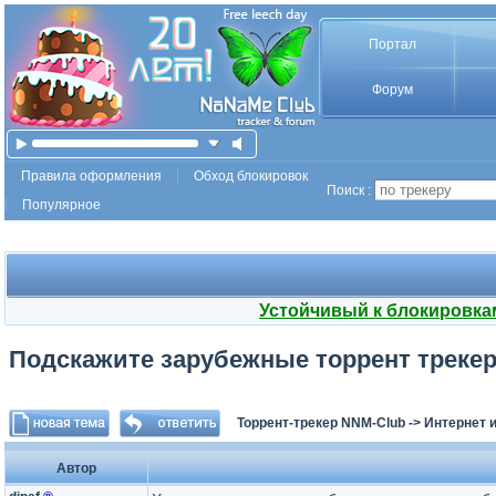
Портал
Форум
Правила оформления
Обход блокировок
Поиск :
Популярное
Устойчивый к блокировка
Подскажите зарубежные торрент трекер
Торрент-трекер NNM-Club
->
Интернет 
Автор