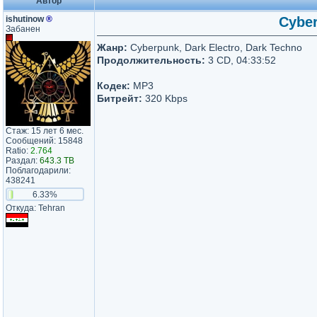
Автор
ishutinow
®
Cyber
Забанен
Жанр:
Cyberpunk, Dark Electro, Dark Techno
Продолжительность:
3 CD, 04:33:52
Кодек:
MP3
Битрейт:
320 Kbps
Стаж: 15 лет 6 мес.
Сообщений: 15848
Ratio:
2.764
Раздал:
643.3 TB
Поблагодарили:
438241
6.33%
Откуда: Tehran