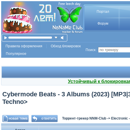
Портал
Форум
Правила оформления
Обход блокировок
Поиск :
Популярное
Устойчивый к блокировка
Cybermode Beats - 3 Albums (2023) [MP3|
Techno>
Торрент-трекер NNM-Club
->
Electronic