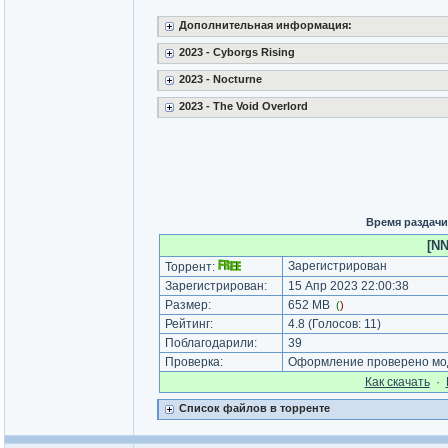
Дополнительная информация:
2023 - Cyborgs Rising
2023 - Nocturne
2023 - The Void Overlord
Время раздачи
[NN
Зарегистрирован
Торрент:
Зарегистрирован:
15 Апр 2023 22:00:38
Размер:
652 MB
(
)
Рейтинг:
4.8
(Голосов:
11
)
Поблагодарили:
39
Проверка:
Оформление проверено мод
Как cкачать
·
Список файлов в торренте