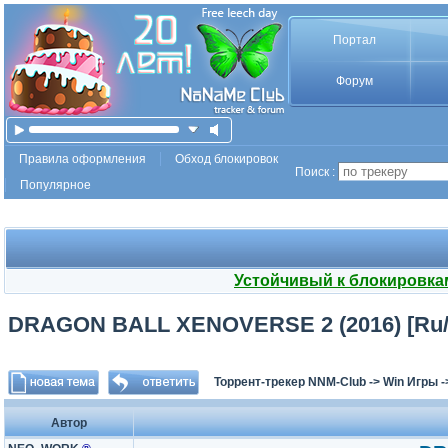
Портал
Форум
Правила оформления
Обход блокировок
Поиск :
Популярное
Устойчивый к блокировка
DRAGON BALL XENOVERSE 2 (2016) [Ru/Mul
Торрент-трекер NNM-Club
->
Win Игры
-
Автор