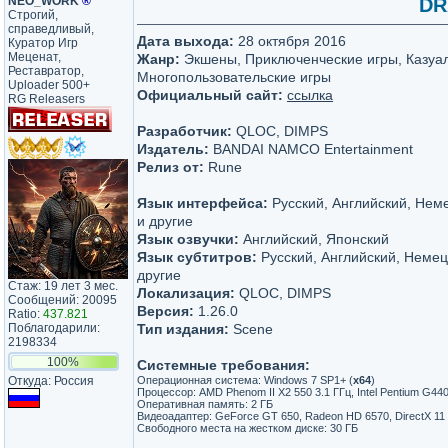
NEO_WORK
®
DR
Строгий,
справедливый,
Дата выхода:
28 октября 2016
Куратор Игр
Меценат,
Жанр:
Экшены, Приключенческие игры, Казуа
Реставратор,
Многопользовательские игры
Uploader 500+
Официальный сайт:
ссылка
RG Releasers
Разработчик:
QLOC, DIMPS
Издатель:
BANDAI NAMCO Entertainment
Релиз от:
Rune
Язык интерфейса:
Русский, Английский, Нем
и другие
Язык озвучки:
Английский, Японский
Язык субтитров:
Русский, Английский, Немец
другие
Стаж: 19 лет 3 мес.
Локализация:
QLOC, DIMPS
Сообщений: 20095
Версия:
1.26.0
Ratio:
437.821
Поблагодарили:
Тип издания:
Scene
2198334
100%
Системные требования:
Откуда: Россия
Операционная система: Windows 7 SP1+ (
х64
)
Процессор: AMD Phenom II X2 550 3.1 ГГц, Intel Pentium G440
Оперативная память: 2 ГБ
Видеоадаптер: GeForce GT 650, Radeon HD 6570, DirectX 11
Свободного места на жестком диске: 30 ГБ