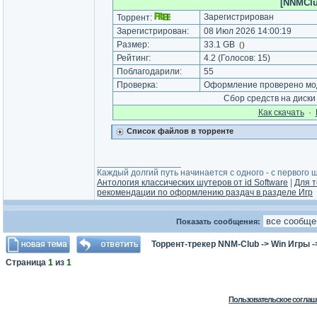
[NNMClub
Зарегистрирован
Торрент:
Зарегистрирован:
08 Июл 2026 14:00:19
Размер:
33.1 GB
(
)
Рейтинг:
4.2
(Голосов:
15
)
Поблагодарили:
55
Проверка:
Оформление проверено мод
Сбор средств на диск
Как cкачать
·
Список файлов в торренте
_________________
Каждый долгий путь начинается с одного - с первого ша
Антология классических шутеров от id Software
|
Для т
рекомендации по оформлению раздач в разделе Игр
Показать сообщения:
Торрент-трекер NNM-Club
->
Win Игры
-
Страница
1
из
1
Пользовательское соглаш