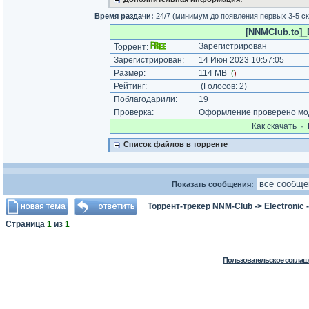
Время раздачи:
24/7 (минимум до появления первых 3-5 с
[NNMClub.to]_
Зарегистрирован
Торрент:
Зарегистрирован:
14 Июн 2023 10:57:05
Размер:
114 MB
(
)
Рейтинг:
(Голосов:
2
)
Поблагодарили:
19
Проверка:
Оформление проверено мод
Как cкачать
·
Список файлов в торренте
Показать сообщения:
Торрент-трекер NNM-Club
->
Electronic
Страница
1
из
1
Пользовательское соглаш