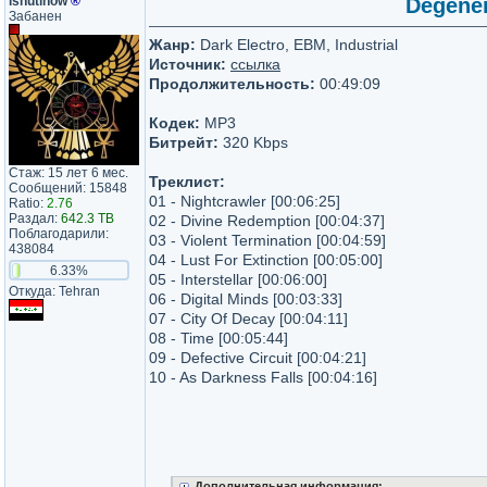
ishutinow
®
Degener
Забанен
Жанр:
Dark Electro, EBM, Industrial
Источник:
ссылка
Продолжительность:
00:49:09
Кодек:
MP3
Битрейт:
320 Kbps
Стаж: 15 лет 6 мес.
Треклист:
Сообщений: 15848
01 - Nightcrawler [00:06:25]
Ratio:
2.76
Раздал:
642.3 TB
02 - Divine Redemption [00:04:37]
Поблагодарили:
03 - Violent Termination [00:04:59]
438084
04 - Lust For Extinction [00:05:00]
6.33%
05 - Interstellar [00:06:00]
Откуда: Tehran
06 - Digital Minds [00:03:33]
07 - City Of Decay [00:04:11]
08 - Time [00:05:44]
09 - Defective Circuit [00:04:21]
10 - As Darkness Falls [00:04:16]
Дополнительная информация: