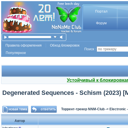
Портал
Форум
Правила оформления
Обход блокировок
Поиск :
Популярное
Устойчивый к блокировка
Degenerated Sequences - Schism (2023) [M
Торрент-трекер NNM-Club
->
Electronic
Автор