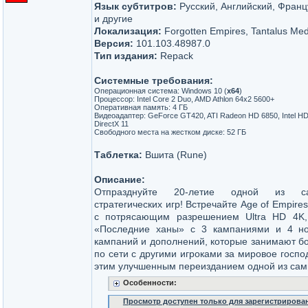
Язык субтитров:
Русский, Английский, Франц
и другие
Локализация:
Forgotten Empires, Tantalus Med
Версия:
101.103.48987.0
Тип издания:
Repack
Системные требования:
Операционная система: Windows 10 (
x64
)
Процессор: Intel Core 2 Duo, AMD Athlon 64x2 5600+
Оперативная память: 4 ГБ
Видеоадаптер: GeForce GT420, ATI Radeon HD 6850, Intel HD 
DirectX 11
Свободного места на жестком диске: 52 ГБ
Таблетка:
Вшита (Rune)
Описание:
Отпразднуйте 20-летие одной из с
стратегических игр! Встречайте Age of Empires II
с потрясающим разрешением Ultra HD 4K,
«Последние ханы» с 3 кампаниями и 4 но
кампаний и дополнений, которые занимают бо
по сети с другими игроками за мировое господ
этим улучшенным переизданием одной из самы
Особенности:
Просмотр доступен только для зарегистрирова