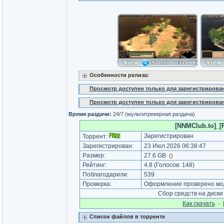
Особенности релиза:
Просмотр доступен только для зарегистрирова
Просмотр доступен только для зарегистрирова
Время раздачи:
24/7 (мультитрекерная раздача)
[NNMClub.to]_[R
Зарегистрирован
Торрент:
Зарегистрирован:
23 Июл 2026 06:38:47
Размер:
27.6 GB
(
)
Рейтинг:
4.8
(Голосов:
148
)
Поблагодарили:
539
Проверка:
Оформление проверено мод
Сбор средств на диск
Как cкачать
·
Список файлов в торренте