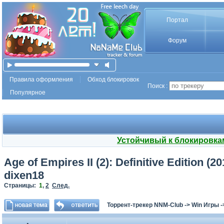
Портал
Форум
Правила оформления
Обход блокировок
Поиск :
Популярное
Устойчивый к блокировка
Age of Empires II (2): Definitive Edition (2
dixen18
Страницы:
1
,
2
След.
Торрент-трекер NNM-Club
->
Win Игры
-