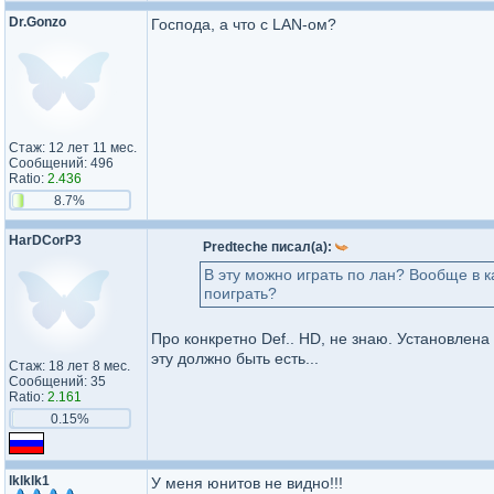
Dr.Gonzo
Господа, а что с LAN-ом?
Стаж: 12 лет 11 мес.
Сообщений: 496
Ratio:
2.436
8.7%
HarDCorP3
Predteche писал(а):
В эту можно играть по лан? Вообще в 
поиграть?
Про конкретно Def.. HD, не знаю. Установлена
эту должно быть есть...
Стаж: 18 лет 8 мес.
Сообщений: 35
Ratio:
2.161
0.15%
lklklk1
У меня юнитов не видно!!!