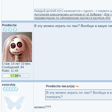
_________________
Каждый долгий путь начинается с одного - с первого ша
Антология классических шутеров от id Software
|
Для т
рекомендации по оформлению раздач в разделе Игр
Predteche
В эту можно играть по лан? Вообще в какую п
Стаж: 14 лет 10 мес.
Сообщений: 84
Ratio:
11.48
57.34%
estorskiy
Predteche писал(а):
В эту можно играть по лан? Вообще в 
поиграть?
можно???