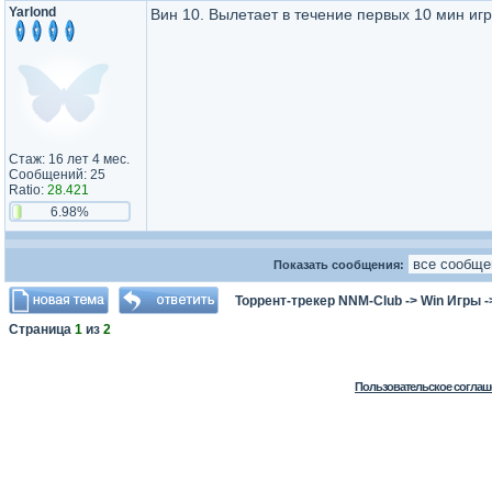
Yarlond
Вин 10. Вылетает в течение первых 10 мин игр
Стаж: 16 лет 4 мес.
Сообщений: 25
Ratio:
28.421
6.98%
Показать сообщения:
Торрент-трекер NNM-Club
->
Win Игры
-
Страница
1
из
2
Пользовательское соглаш