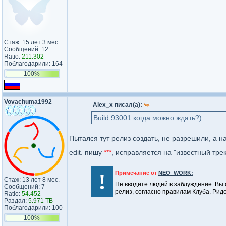
Стаж: 15 лет 3 мес.
Сообщений: 12
Ratio:
211.302
Поблагодарили: 164
100%
Vovachuma1992
Alex_x писал(а):
Build.93001 когда можно ждать?)
Пытался тут релиз создать, не разрешили, а н
edit. пишу
***
, исправляется на "известный тре
!
Примечание от
NEO_WORK:
Стаж: 13 лет 8 мес.
Не вводите людей в заблуждение. Вы 
Сообщений: 7
релиз, согласно правилам Клуба. Рид
Ratio:
54.452
Раздал:
5.971 TB
Поблагодарили: 100
100%