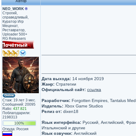
Автор
NEO_WORK
®
Строгий,
справедливый,
Куратор Игр
Меценат,
Реставратор,
Uploader 500+
RG Releasers
Дата выхода:
14 ноября 2019
Жанр:
Стратегии
Официальный сайт:
ссылка
Стаж: 19 лет 3 мес.
Разработчик:
Forgotten Empires, Tantalus Med
Сообщений: 20095
Издатель:
Xbox Game Studios
Ratio:
437.821
Релиз от:
dixen18
Поблагодарили:
2198313
Язык интерфейса:
Русский, Английский, Фран
100%
Итальянский и другие
Откуда: Россия
Язык озвучки:
Английский