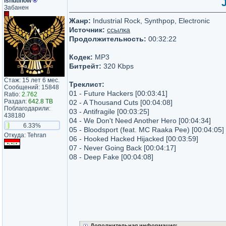
ishutinow
®
J
Забанен
Жанр:
Industrial Rock, Synthpop, Electronic
Источник:
ссылка
Продолжительность:
00:32:22
Кодек:
MP3
Битрейт:
320 Kbps
Стаж: 15 лет 6 мес.
Треклист:
Сообщений: 15848
01 - Future Hackers [00:03:41]
Ratio:
2.762
Раздал:
642.8 TB
02 - A Thousand Cuts [00:04:08]
Поблагодарили:
03 - Antifragile [00:03:25]
438180
04 - We Don't Need Another Hero [00:04:34]
6.33%
05 - Bloodsport (feat. MC Raaka Pee) [00:04:05]
Откуда: Tehran
06 - Hooked Hacked Hijacked [00:03:59]
07 - Never Going Back [00:04:17]
08 - Deep Fake [00:04:08]
Дополнительная информация: