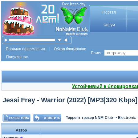
Портал
Форум
Правила оформления
Обход блокировок
Поиск :
Популярное
Устойчивый к блокировка
Jessi Frey - Warrior (2022) [MP3|320 Kbps]
Торрент-трекер NNM-Club
->
Electronic
Автор