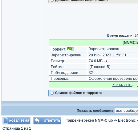
Время раздачи:
24
[NNMClu
Зарегистрирован
Торрент:
Зарегистрирован:
20 Июн 2023 11:58:31
Размер:
74.6 MB
(
)
Рейтинг:
(Голосов:
5
)
Поблагодарили:
32
Проверка:
Оформление проверено мод
Как cкачать
·
Список файлов в торренте
Показать сообщения:
Торрент-трекер NNM-Club
->
Electronic
Страница
1
из
1