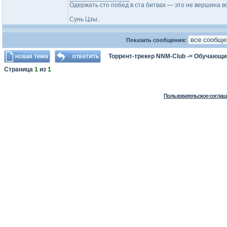
Одержать сто побед в ста битвах — это не вершина в
Сунь Цзы.
Показать сообщения:
Торрент-трекер NNM-Club
->
Обучающи
Страница
1
из
1
Пользовательское соглаш