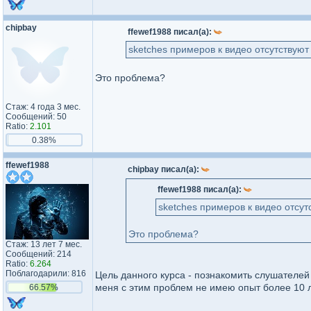
chipbay
ffewef1988 писал(а):
sketches примеров к видео отсутствуют
Это проблема?
Стаж: 4 года 3 мес.
Сообщений: 50
Ratio:
2.101
0.38%
ffewef1988
chipbay писал(а):
ffewef1988 писал(а):
sketches примеров к видео отсут
Это проблема?
Стаж: 13 лет 7 мес.
Сообщений: 214
Ratio:
6.264
Поблагодарили: 816
Цель данного курса - познакомить слушателей
меня с этим проблем не имею опыт более 10 л
66.57%
_________________