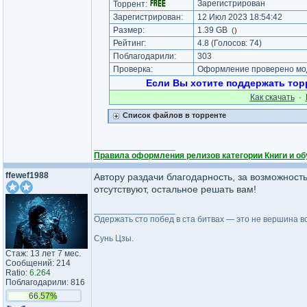
Зарегистрирован
Торрент:
Зарегистрирован:
12 Июл 2023 18:54:42
Размер:
1.39 GB
(
)
Рейтинг:
4.8
(Голосов:
74
)
Поблагодарили:
303
Проверка:
Оформление проверено мод
Если Вы хотите поддержать торр
Как cкачать
·
Список файлов в торренте
_________________
Правила оформления релизов категории Книги и 
ffewef1988
Автору раздачи благодарность, за возможность
отсутствуют, остальное решать вам!
_________________
Одержать сто побед в ста битвах — это не вершина в
Сунь Цзы.
Стаж: 13 лет 7 мес.
Сообщений: 214
Ratio:
6.264
Поблагодарили: 816
66.57%