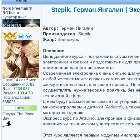
Автор
Nord Freeman
®
Stepik, Герман Янгалин | Эк
RG Книги
Куратор Книг
Автор:
Герман Янгалин
Производство:
Stepik
Жанр:
Видеокурс
Описание:
Цель данного курса - познакомить слушателей 
электроники и физики и подготовить их для пр
применения данного инструмента.
Современная электроника очень сильно шагну
любой человек может создать сам свою электр
Стаж: 14 лет 5 мес.
схему и использовать для своего проекта. Но 
Сообщений: 6783
Ratio:
7234.987
осуществлять, нужна теория и практика, без н
Раздал:
139.4 TB
технической сфере.
Поблагодарили:
В нём будут рассмотрены самые популярные э
685028
микроконтроллеры и датчики (Arduino), а такж
100%
материаловедению .
Откуда: The Pirate
Экспресс курс по Arduino, электронике и физ
Bay
практически техническом университете есть фа
Этот курс является первым модулем многопро