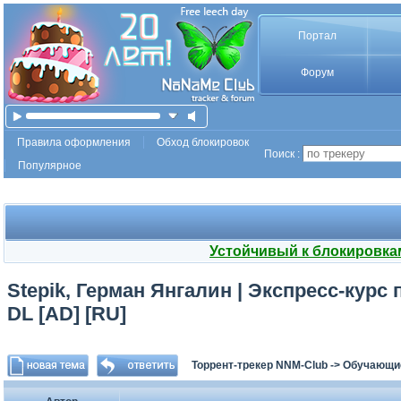
Портал
Форум
Правила оформления
Обход блокировок
Поиск :
Популярное
Устойчивый к блокировка
Stepik, Герман Янгалин | Экспресс-курс 
DL [AD] [RU]
Торрент-трекер NNM-Club
->
Обучающи