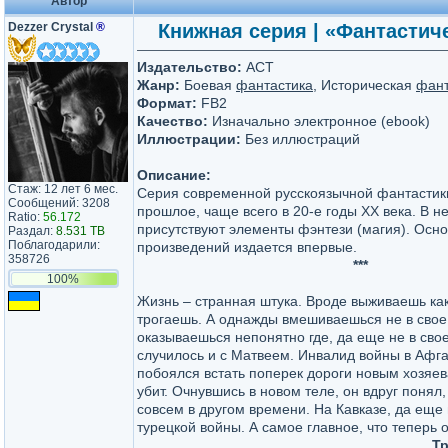
Автор
Dezzer Crystal
®
Книжная серия | «Фантастичес
Издательство:
АСТ
Жанр:
Боевая
фантастика
, Историческая
фант
Формат:
FB2
Качество:
Изначально электронное (ebook)
Иллюстрации:
Без иллюстраций
Описание:
Стаж: 12 лет 6 мес.
Серия современной русскоязычной фантастик
Сообщений: 3208
прошлое, чаще всего в 20-е годы XX века. В н
Ratio:
56.172
присутствуют элементы фэнтези (магия). Осно
Раздал:
8.531 TB
Поблагодарили:
произведений издается впервые.
358726
***
100%
Жизнь – странная штука. Вроде выживаешь ка
трогаешь. А однажды вмешиваешься не в свое
оказываешься непонятно где, да еще не в свое
случилось и с Матвеем. Инвалид войны в Афг
побоялся встать поперек дороги новым хозяе
убит. Очнувшись в новом теле, он вдруг понял,
совсем в другом времени. На Кавказе, да еще 
турецкой войны. А самое главное, что теперь 
Т