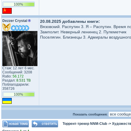
100%
Dezzer Crystal
®
20.08.2025 добавлены книги:
Вязовский. Распутин 3. Я – Распутин. Время 
Замполит. Неверный ленинец 2. Пулеметчик
Поселягин. Близнецы 3. Адмиралы воздушног
Стаж: 12 лет 6 мес.
Сообщений: 3208
Ratio:
56.172
Раздал:
8.531 TB
Поблагодарили:
358726
100%
Показать сообщения:
Торрент-трекер NNM-Club
->
Художеств