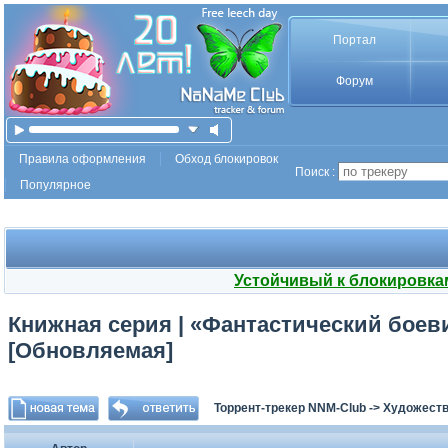
Портал
Форум
Правила оформления
Обход блокировок
Поиск :
Популярное
Устойчивый к блокировка
Книжная серия | «Фантастический боевик.
[Обновляемая]
Торрент-трекер NNM-Club
->
Художеств