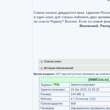
Самое начало двадцатого века. Царская Росс
и один шанс для страны избежать двух кровав
ли спасти Родину? Вполне. Если ты новый фав
Вязовский. Распу
Список книг:
История обновлений:
Время раздачи:
24/7 (круглосуточно) (минимум до появлен
[NNMClub.to]_
Зарегистрирован
Торрент:
Зарегистрирован:
20 Авг 2025 13:35:25
Размер:
144 MB
(
)
Рейтинг:
4.7
(Голосов:
122
)
Поблагодарили:
608
Проверка:
Оформление проверено моде