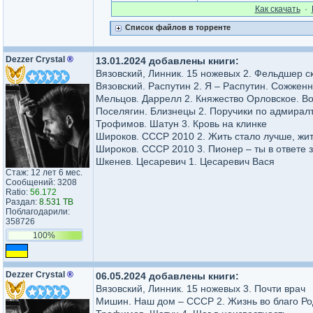
Как cкачать
·
Список файлов в торренте
Dezzer Crystal
®
13.01.2024 добавлены книги:
Вязовский, Линник. 15 ножевых 2. Фельдшер с
Вязовский. Распутин 2. Я – Распутин. Сожжен
Мельцов. Даррелл 2. Княжество Орловское. В
Поселягин. Близнецы 2. Поручики по адмирал
Трофимов. Шатун 3. Кровь на клинке
Широков. СССР 2010 2. Жить стало лучше, жит
Широков. СССР 2010 3. Пионер – ты в ответе з
Шкенев. Цесаревич 1. Цесаревич Вася
Стаж: 12 лет 6 мес.
Сообщений: 3208
Ratio:
56.172
Раздал:
8.531 TB
Поблагодарили:
358726
100%
Dezzer Crystal
®
06.05.2024 добавлены книги:
Вязовский, Линник. 15 ножевых 3. Почти врач
Мишин. Наш дом – СССР 2. Жизнь во благо Р