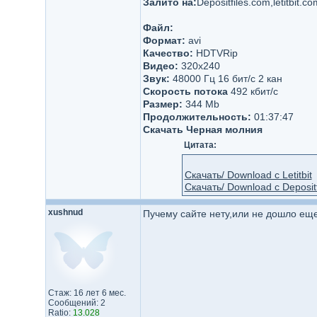
Залито на:
Depositfiles.com,letitbit.co
Файл:
Формат:
avi
Качество:
HDTVRip
Видео:
320х240
Звук:
48000 Гц 16 бит/с 2 кан
Скорость потока
492 кбит/c
Размер:
344 Mb
Продолжительность:
01:37:47
Скачать Черная молния
Цитата:
Скачать/ Download с Letitbit
Скачать/ Download с Depositf
xushnud
Пучему сайте нету,или не дошло ещ
Стаж: 16 лет 6 мес.
Сообщений: 2
Ratio:
13.028