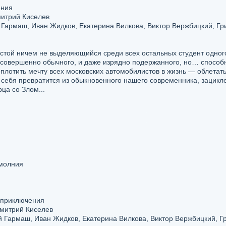
ения
митрий Киселев
 Гармаш, Иван Жидков, Екатерина Вилкова, Виктор Вержбицкий, Гр
остой ничем не выделяющийся среди всех остальных студент одног
 совершенно обычного, и даже изрядно подержанного, но… способн
плотить мечту всех московских автомобилистов в жизнь — облета
ебя превратится из обыкновенного нашего современника, зациклен
ца со Злом...
молния
, приключения
митрий Киселев
 Гармаш, Иван Жидков, Екатерина Вилкова, Виктор Вержбицкий, Гр