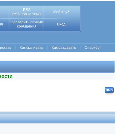
RSS
Мой Клуб
RSS новые темы
Проверить личные
ия
Вход
сообщения
 искать
Как скачивать
Как раздавать
Спасибо!
ности