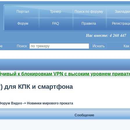
Портал
Трекер
Поиск по форуму
Закладки
Форум
FAQ
Правила
Регистрац
Нас вместе: 4 268 447
ое
Поиск :
Как
йчивый к блокировкам VPN с высоким уровнем приват
) для КПК и смартфона
Форум Видео
->
Новинки мирового проката
Сообщение