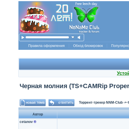
Правила оформления
Обход блокировок
Популярн
Усто
Черная молния (TS+CAMRip Proper
Торрент-трекер NNM-Club
->
Автор
cetanov
®