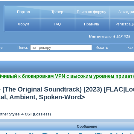
Портал
Трекер
Поиск по форуму
Закладки
Форум
FAQ
Правила
Регистрац
Нас вместе: 4 268 525
ое
Поиск :
Как
йчивый к блокировкам VPN с высоким уровнем приват
 (The Original Soundtrack) (2023) [FLAC|L
ntal, Ambient, Spoken-Word>
Other Styles
->
OST (Lossless)
Сообщение