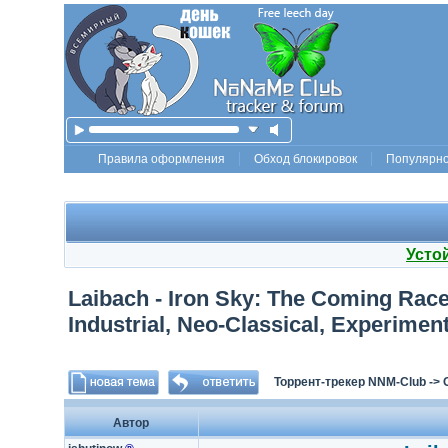
Правила оформления
Обход блокировок
Популярн
Усто
Laibach - Iron Sky: The Coming Race
Industrial, Neo-Classical, Experime
Торрент-трекер NNM-Club
->
Автор