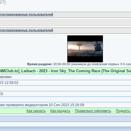
27]
регистрированных пользователей
регистрированных пользователей
Время раздачи:
20:00-00:00 (минимум до появления первых 3-5 ск
NMClub.to]_Laibach - 2023 - Iron Sky_The Coming Race (The Original So
ирован
3 12:58:02
3
)
е проверено модератором 10 Сен 2023 15:26:09
Как cкачать
·
Как раздать
·
Правильно оформить
·
Поднять 