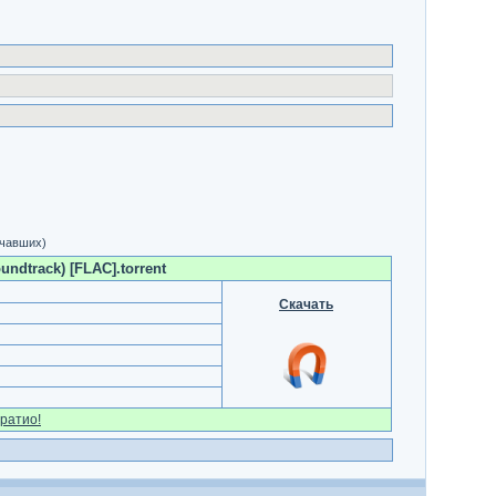
ачавших)
undtrack) [FLAC].torrent
Скачать
ратио!