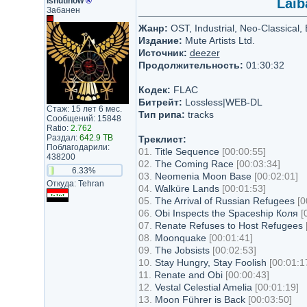
ishutinow
®
Laib
Забанен
Жанр:
OST, Industrial, Neo-Classical
Издание:
Mute Artists Ltd.
Источник:
deezer
Продолжительность:
01:30:32
Кодек:
FLAC
Битрейт:
Lossless|WEB-DL
Стаж: 15 лет 6 мес.
Тип рипа:
tracks
Сообщений: 15848
Ratio:
2.762
Раздал:
642.9 TB
Треклист:
Поблагодарили:
01.
Title Sequence
[00:00:55]
438200
02.
The Coming Race
[00:03:34]
6.33%
03.
Neomenia Moon Base
[00:02:01]
Откуда: Tehran
04.
Walküre Lands
[00:01:53]
05.
The Arrival of Russian Refugees
[0
06.
Obi Inspects the Spaceship Коля
[
07.
Renate Refuses to Host Refugees
08.
Moonquake
[00:01:41]
09.
The Jobsists
[00:02:53]
10.
Stay Hungry, Stay Foolish
[00:01:1
11.
Renate and Obi
[00:00:43]
12.
Vestal Celestial Amelia
[00:01:19]
13.
Moon Führer is Back
[00:03:50]