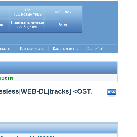
RSS
Мой Клуб
RSS новые темы
Проверить личные
ия
Вход
сообщения
 искать
Как скачивать
Как раздавать
Спасибо!
ности
ossless|WEB-DL|tracks] <OST,