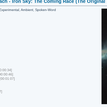
ach - Iron Sky: The Coming Race (The Original
, Experimental, Ambient, Spoken-Word
0:00:34]
00:00:46]
[00:01:07]
7]