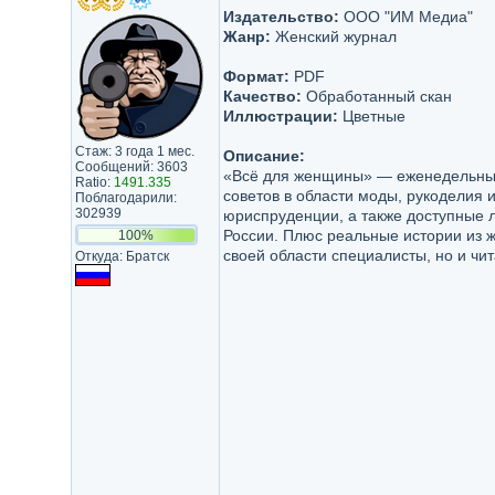
Издательство:
ООО "ИМ Медиа"
Жанр:
Женский журнал
Формат:
PDF
Качество:
Обработанный скан
Иллюстрации:
Цветные
Стаж: 3 года 1 мес.
Описание:
Сообщений: 3603
«Всё для женщины» — еженедельный 
Ratio:
1491.335
советов в области моды, рукоделия и
Поблагодарили:
302939
юриспруденции, а также доступные 
России. Плюс реальные истории из ж
100%
своей области специалисты, но и чит
Откуда: Братск