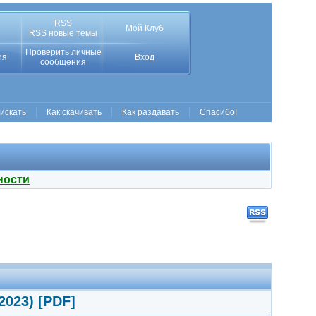
RSS
Мой Клуб
RSS новые темы
Проверить личные
ия
Вход
сообщения
 искать
Как скачивать
Как раздавать
Спасибо!
ности
023) [PDF]