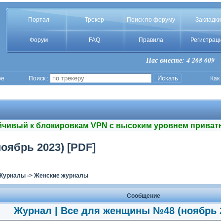
Портал
Трекер
Поиск по форуму
Закладки
Форум
FAQ
Правила
Регистрац
Нас вместе: 4 268 609
ое
Поиск :
Как
йчивый к блокировкам VPN с высоким уровнем приват
оябрь 2023) [PDF]
Журналы
->
Женские журналы
Сообщение
Журнал | Все для женщины №48 (ноябрь 2