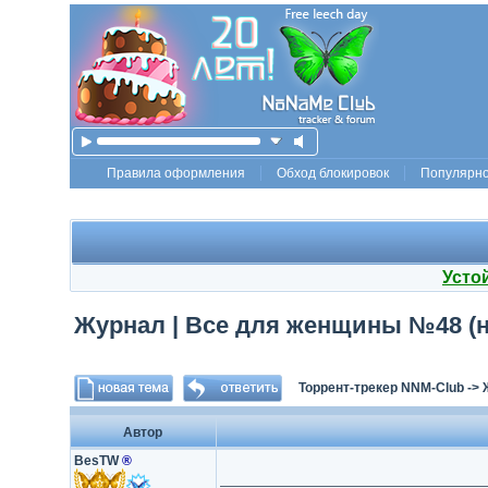
Правила оформления
Обход блокировок
Популярн
Усто
Журнал | Все для женщины №48 (н
Торрент-трекер NNM-Club
->
Автор
BesTW
®