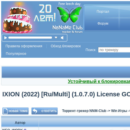
Портал
Форум
Правила оформления
Обход блокировок
Поиск :
Популярное
Устойчивый к блокировка
IXION (2022) [Ru/Multi] (1.0.7.0) License 
Торрент-трекер NNM-Club
->
Win Игры
-
Автор