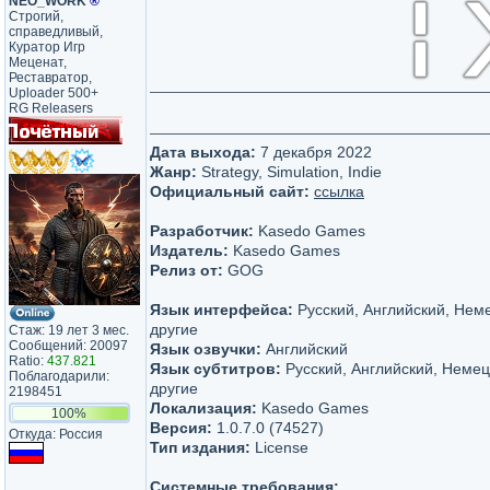
NEO_WORK
®
Строгий,
справедливый,
Куратор Игр
Меценат,
Реставратор,
Uploader 500+
RG Releasers
Дата выхода:
7 декабря 2022
Жанр:
Strategy, Simulation, Indie
Официальный сайт:
ссылка
Разработчик:
Kasedo Games
Издатель:
Kasedo Games
Релиз от:
GOG
Язык интерфейса:
Русский, Английский, Нем
другие
Стаж: 19 лет 3 мес.
Сообщений: 20097
Язык озвучки:
Английский
Ratio:
437.821
Язык субтитров:
Русский, Английский, Немец
Поблагодарили:
другие
2198451
Локализация:
Kasedo Games
100%
Версия:
1.0.7.0 (74527)
Откуда: Россия
Тип издания:
License
Системные требования: