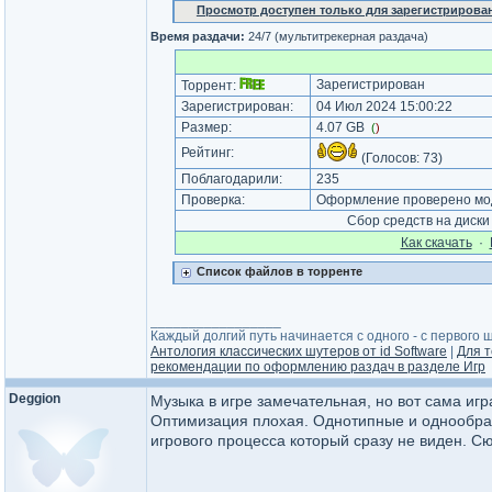
Просмотр доступен только для зарегистрирова
Время раздачи:
24/7 (мультитрекерная раздача)
Зарегистрирован
Торрент:
Зарегистрирован:
04 Июл 2024 15:00:22
Размер:
4.07 GB
(
)
Рейтинг:
(Голосов:
73
)
Поблагодарили:
235
Проверка:
Оформление проверено мод
Сбор средств на диск
Как cкачать
·
Список файлов в торренте
_________________
Каждый долгий путь начинается с одного - с первого ша
Антология классических шутеров от id Software
|
Для т
рекомендации по оформлению раздач в разделе Игр
Deggion
Музыка в игре замечательная, но вот сама игра
Оптимизация плохая. Однотипные и однообраз
игрового процесса который сразу не виден. С