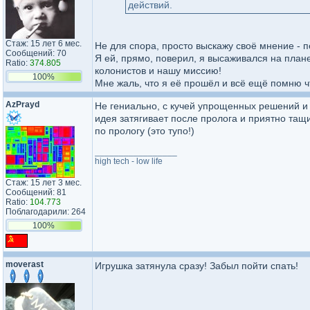
действий.
Стаж: 15 лет 6 мес.
Не для спора, просто выскажу своё мнение - п
Сообщений: 70
Я ей, прямо, поверил, я высаживался на план
Ratio:
374.805
колонистов и нашу миссию!
100%
Мне жаль, что я её прошёл и всё ещё помню ч
AzPrayd
Не гениально, с кучей упрощенных решений и
идея затягивает после пролога и приятно тащ
по прологу (это тупо!)
_________________
high tech - low life
Стаж: 15 лет 3 мес.
Сообщений: 81
Ratio:
104.773
Поблагодарили: 264
100%
moverast
Игрушка затянула сразу! Забыл пойти спать!