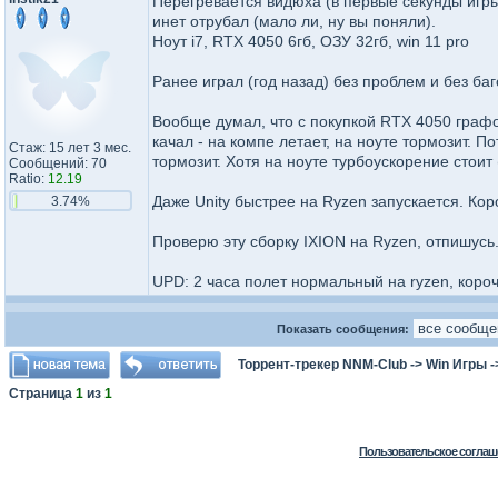
Перегревается видюха (в первые секунды игры 
инет отрубал (мало ли, ну вы поняли).
Ноут i7, RTX 4050 6гб, ОЗУ 32гб, win 11 pro
Ранее играл (год назад) без проблем и без баг
Вообще думал, что с покупкой RTX 4050 графон 
качал - на компе летает, на ноуте тормозит. П
Стаж: 15 лет 3 мес.
тормозит. Хотя на ноуте турбоускорение стоит 
Сообщений: 70
Ratio:
12.19
Даже Unity быстрее на Ryzen запускается. Кор
3.74%
Проверю эту сборку IXION на Ryzen, отпишусь
UPD: 2 часа полет нормальный на ryzen, короч
Показать сообщения:
Торрент-трекер NNM-Club
->
Win Игры
-
Страница
1
из
1
Пользовательское соглаш