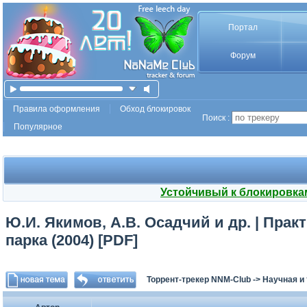
Портал
Форум
Правила оформления
Обход блокировок
Поиск :
Популярное
Устойчивый к блокировка
Ю.И. Якимов, А.В. Осадчий и др. | Пра
парка (2004) [PDF]
Торрент-трекер NNM-Club
->
Научная и