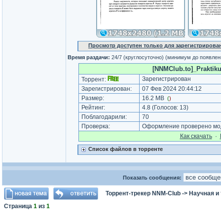
Просмотр доступен только для зарегистрирова
Время раздачи:
24/7 (круглосуточно) (минимум до появлен
[NNMClub.to]_Praktiku
Зарегистрирован
Торрент:
Зарегистрирован:
07 Фев 2024 20:44:12
Размер:
16.2 MB
(
)
Рейтинг:
4.8
(Голосов:
13
)
Поблагодарили:
70
Проверка:
Оформление проверено мод
Как cкачать
·
Список файлов в торренте
Показать сообщения:
Торрент-трекер NNM-Club
->
Научная и
Страница
1
из
1