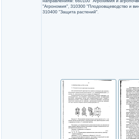
направлениям: 660100 "Агрохимия и агропочв
"Агрономия", 310300 "Плодоовщеводство и вин
310400 "Защита растений".