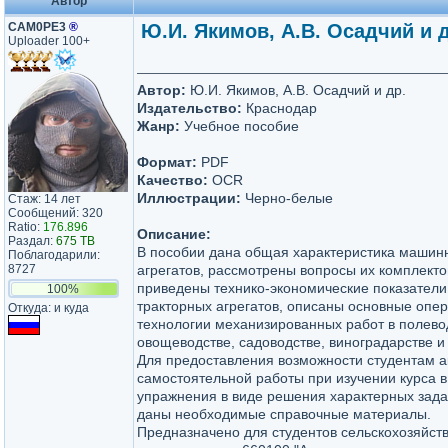
Автор
САМ0РЕ3
®
Ю.И. Якимов, А.В. Осадчий и 
Uploader 100+
Автор:
Ю.И. Якимов, А.В. Осадчий и др.
Издательство:
Краснодар
Жанр:
Учебное пособие
Формат:
PDF
Качество:
OCR
Иллюстрации:
Черно-белые
Стаж: 14 лет
Сообщений: 320
Ratio:
176.896
Описание:
Раздал:
675 TB
В пособии дана общая характеристика машин
Поблагодарили:
8727
агрегатов, рассмотрены вопросы их комплекто
приведены технико-экономические показател
100%
тракторных агрегатов, описаны основные опе
Откуда: и куда
технологии механизированных работ в полево
овощеводстве, садоводстве, виноградарстве и
Для предоставления возможности студентам а
самостоятельной работы при изучении курса 
упражнения в виде решения характерных зада
даны необходимые справочные материалы.
Предназначено для студентов сельскохозяйств