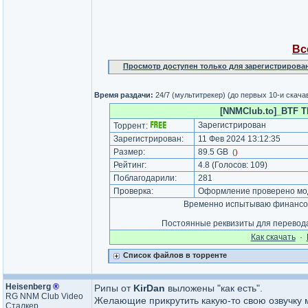
Вс
Просмотр доступен только для зарегистрирова
Время раздачи:
24/7 (мультитрекер) (до первых 10-и скач
[NNMClub.to]_BTF Th
Зарегистрирован
Торрент:
Зарегистрирован:
11 Фев 2024 13:12:35
Размер:
89.5 GB
(
)
Рейтинг:
4.8
(Голосов:
109
)
Поблагодарили:
281
Проверка:
Оформление проверено мод
Временно испытываю финансов
Постоянные реквизиты для перевод
Как cкачать
·
Список файлов в торренте
Heisenberg
®
Рипы от
KirDan
выложены "как есть".
RG NNM Club Video
Желающие прикрутить какую-то свою озвучку м
Сталкер