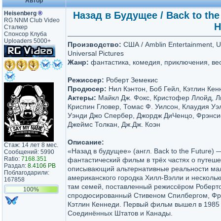
Автор
Heisenberg
®
Назад в Будущее / Back to the 
RG NNM Club Video
H
Сталкер
Спонсор Клуба
Uploaders 5000+
Производство:
США / Amblin Entertainment, U-
Universal Pictures
Жанр:
фaнтастика, кoмедия, приключeния, ве
Режиссер:
Роберт Земекис
Продюсер:
Нил Кэнтон, Боб Гейл, Кэтлин Кен
Актеры:
Майкл Дж. Фокс, Кристофер Ллойд, Л
Криспин Гловер, Томас Ф. Уилсон, Клаудия Уэ
Уэнди Джо Спербер, Джордж ДиЧенцо, Фрэнси
Джеймс Толкан, Дж.Дж. Коэн
Описание:
Стаж: 14 лет 8 мес.
«Назад в будущее» (англ. Back to the Future) 
Сообщений: 5990
Ratio:
7168.351
фантастический фильм в трёх частях о путеше
Раздал:
8.4106 PB
описывающий альтернативные реальности ма
Поблагодарили:
американского городка Хилл-Вэлли и несколь
167858
там семей, поставленный режиссёром Роберт
100%
спродюсированный Стивеном Спилбергом, Ф
Кэтлин Кеннеди. Первый фильм вышел в 1985 
Соединённых Штатов и Канады.