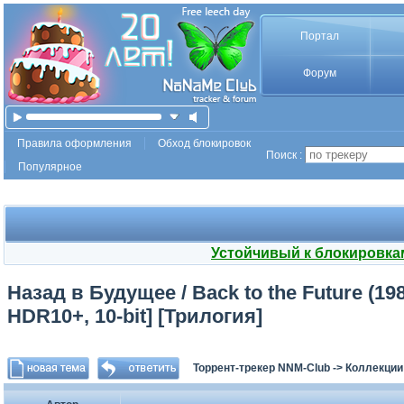
Портал
Форум
Правила оформления
Обход блокировок
Поиск :
Популярное
Устойчивый к блокировка
Назад в Будущее / Back to the Future (198
HDR10+, 10-bit] [Трилогия]
Торрент-трекер NNM-Club
->
Коллекции 