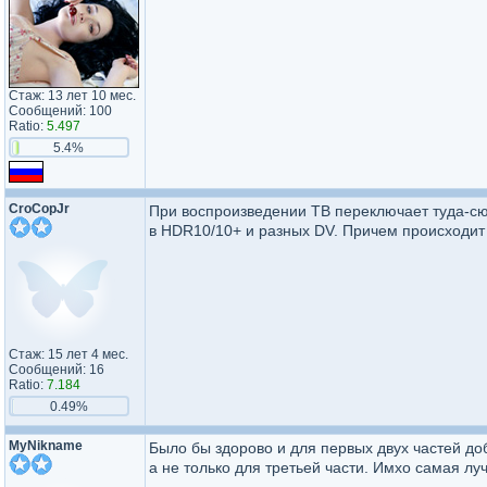
Стаж: 13 лет 10 мес.
Сообщений: 100
Ratio:
5.497
5.4%
CroCopJr
При воспроизведении ТВ переключает туда-сю
в HDR10/10+ и разных DV. Причем происходит 
Стаж: 15 лет 4 мес.
Сообщений: 16
Ratio:
7.184
0.49%
MyNikname
Было бы здорово и для первых двух частей доб
а не только для третьей части. Имхо самая лу