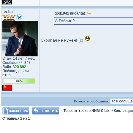
fbslim
god1941 писал(а):
А Гоблин?
Скрипач не нужен! (с)
Стаж: 14 лет 7 мес.
Сообщений: 347
Ratio:
320.892
Поблагодарили:
6106
100%
Показать сообщения:
Торрент-трекер NNM-Club
->
Коллекции 
Страница
1
из
1