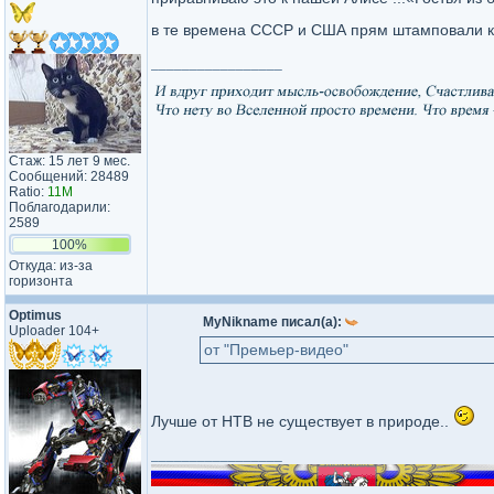
в те времена СССР и США прям штамповали к
_________________
Стаж: 15 лет 9 мес.
Сообщений: 28489
Ratio:
11M
Поблагодарили:
2589
100%
Откуда: из-за
горизонта
Optimus
MyNikname писал(а):
Uploader 104+
от "Премьер-видео"
Лучше от НТВ не существует в природе..
_________________