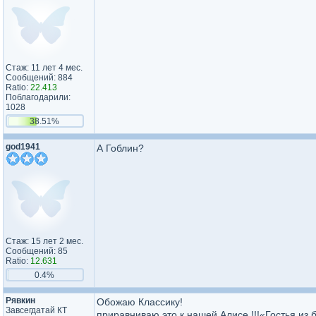
Стаж: 11 лет 4 мес.
Сообщений: 884
Ratio:
22.413
Поблагодарили:
1028
38.51%
god1941
А Гоблин?
Стаж: 15 лет 2 мес.
Сообщений: 85
Ratio:
12.631
0.4%
Рявкин
Обожаю Классику!
Завсегдатай КТ
приравниваю это к нашей Алисе !!!«Гостья из 