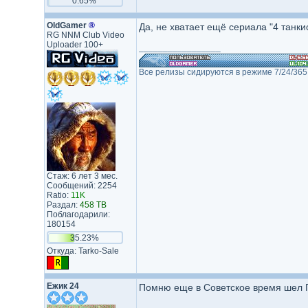
0.65%
OldGamer
®
Да, не хватает ещё сериала "4 танки
RG NNM Club Video
Uploader 100+
_________________
Все релизы сидируются в режиме 7/24/365
Стаж: 6 лет 3 мес.
Сообщений: 2254
Ratio:
11K
Раздал:
458 TB
Поблагодарили:
180154
35.23%
Откуда: Tarko-Sale
Ежик 24
Помню еще в Советское время шел Г