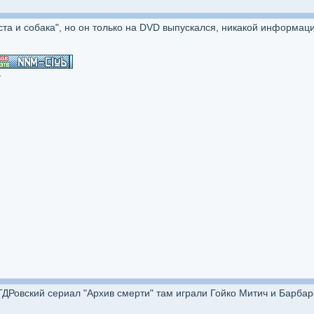
ста и собака", но он только на DVD выпускался, никакой информац
.
ДРовский сериал "Архив смерти" там играли Гойко Митич и Барба