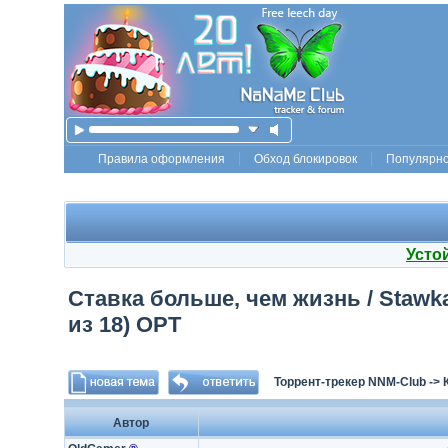
Правила оформления
Обход блокировок
Популярн
Усто
Ставка больше, чем жизнь / Stawka w
из 18) ОРТ
Торрент-трекер NNM-Club
->
Автор