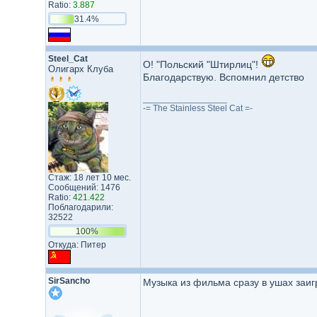
Ratio:
3.887
31.4%
Steel_Cat
О! "Польский "Штирлиц"!
Олигарх Клуба
Благодарствую. Вспомнил детство
_________________
-= The Stainless Steel Cat =-
Стаж: 18 лет 10 мес.
Сообщений: 1476
Ratio:
421.422
Поблагодарили:
32522
100%
Откуда: Питер
SirSancho
Музыка из фильма сразу в ушах заиг