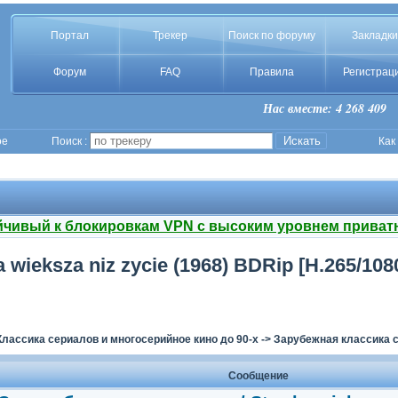
Портал
Трекер
Поиск по форуму
Закладки
Форум
FAQ
Правила
Регистрац
Нас вместе: 4 268 409
ое
Поиск :
Как
йчивый к блокировкам VPN с высоким уровнем приват
ieksza niz zycie (1968) BDRip [H.265/1080p
Классика сериалов и многосерийное кино до 90-х
->
Зарубежная классика с
Сообщение