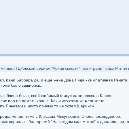
мя шел ГДРовский сериал "Архив смерти" там играли Гойко Митич
рал, пани Барбара да, и еще жена Дина Рида - симпатичная Рената.
тоже было зашибись....
влюблена была, свой любимый фикус даже назвала Клосс.
сих пор на память храню. Как и двухтомник 4 танкиста...
ыть Яныками и никто почему то не хотел Шариком.
продолжение, тоже с Клоссом-Микульским. Очень неожиданное.
ных сериала - болгарский "На каждом километре" с Данаиловым, ко