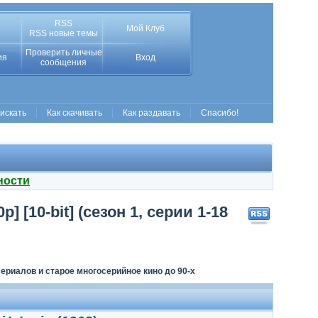
RSS
Мой Клуб
RSS новые темы
Проверить личные
ия
Вход
сообщения
 искать
Как скачивать
Как раздавать
Спасибо!
ности
] [10-bit] (сезон 1, серии 1-18
ериалов и старое многосерийное кино до 90-х