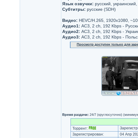
Язык озвучки:
русский, украинский,
Субтитры:
русские (SDH)
Видео:
HEVC/H.265, 1920x1080, ~10
Аудио1:
AC3, 2 ch, 192 Kbps - Русск
Аудио2:
AC3, 2 ch, 192 Kbps - Украи
Аудио3:
AC3, 2 ch, 192 Kbps - Польс
Просмотр доступен только для за
Время раздачи:
24/7 (круглосуточно) (миниму
Зарегистр
Торрент:
Зарегистрирован:
04 Апр 202