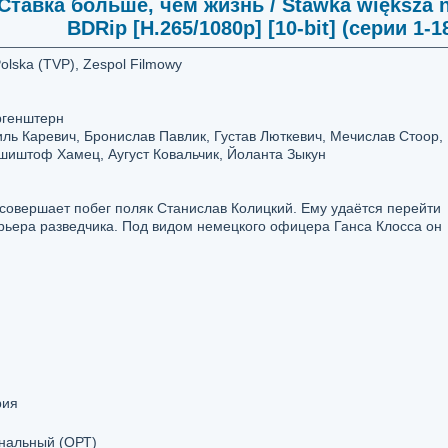
Ставка больше, чем жизнь / Stawka większa ni
BDRip [H.265/1080p] [10-bit] (серии 1-1
olska (TVP), Zespol Filmowy
ргенштерн
ль Каревич, Бронислав Павлик, Густав Люткевич, Мечислав Стоор,
шиштоф Хамец, Аугуст Ковальчик, Йоланта Зыкун
я совершает побег поляк Станислав Колицкий. Ему удаётся перейти
арьера разведчика. Под видом немецкого офицера Ганса Клосса он
рия
нальный (ОРТ)