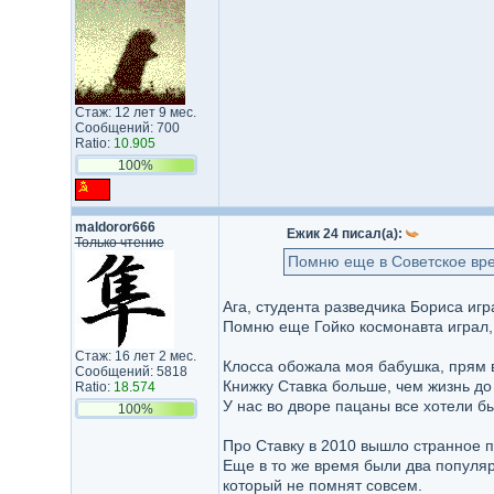
Стаж: 12 лет 9 мес.
Сообщений: 700
Ratio:
10.905
100%
maldoror666
Ежик 24 писал(а):
Только чтение
Помню еще в Советское вре
Ага, студента разведчика Бориса иг
Помню еще Гойко космонавта играл, 
Стаж: 16 лет 2 мес.
Клосса обожала моя бабушка, прям 
Сообщений: 5818
Книжку Ставка больше, чем жизнь до 
Ratio:
18.574
У нас во дворе пацаны все хотели б
100%
Про Ставку в 2010 вышло странное 
Еще в то же время были два популяр
который не помнят совсем.