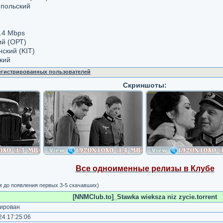
 польский
.4 Mbps
ий (ОРТ)
нский (KIT)
кий
регистрированных пользователей
Скриншоты:
Все одноименные релизы в Клубе
м до появления первых 3-5 скачавших)
[NNMClub.to]_Stawka wieksza niz zycie.torrent
ирован
4 17:25:06