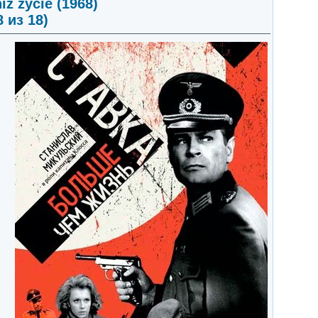
ż życie (1968)
8 из 18)