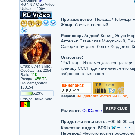
OldGamer
®
RG NNM Club Video
Uploader 100+
Производство:
Польша / Telewizja P
Жанр:
боевик
, военный
Режиссер:
Анджей Кониц, Януш Мо
Актеры:
Станислав Микульский, Эми
Северин Бутрым, Лешек Хердеген, К
Описание:
1941 год... Из немецкого концлагер
Стаж: 6 лет 3 мес.
границу СССР, где начинается его к
Сообщений: 2254
заброшен в тыл врага.
Ratio:
11K
Раздал:
458 TB
Поблагодарили:
7.8
1,019
/10
180154
35.23%
Возраст:
16+
(зрителям, достигшим 16 лет)
Откуда: Tarko-Sale
Релиз от:
OldGamer
Продолжительность:
~00:55:00 се
Качество видео:
BDRip
Перевод:
Многоголосый профессио