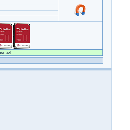
ратио!