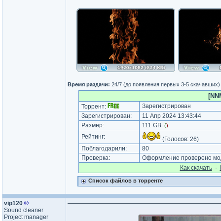
Время раздачи:
24/7 (до появления первых 3-5 скачавших)
[NNM
Зарегистрирован
Торрент:
Зарегистрирован:
11 Апр 2024 13:43:44
Размер:
111 GB
(
)
Рейтинг:
(Голосов:
26
)
Поблагодарили:
80
Проверка:
Оформление проверено мод
Как cкачать
·
Список файлов в торренте
vip120
®
Sound cleaner
Project manager