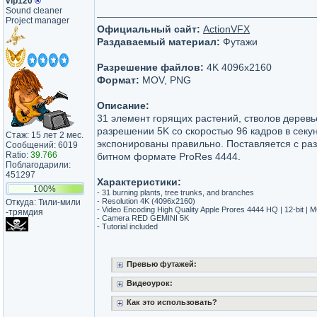
vip120
®
Sound cleaner
Project manager
Официальный сайт:
ActionVFX
Раздаваемый материал:
Футажи
Разрешение файлов:
4K 4096x2160
Формат:
MOV, PNG
Описание:
31 элемент горящих растений, стволов деревье
разрешении 5K со скоростью 96 кадров в секу
Стаж: 15 лет 2 мес.
экспонированы правильно. Поставляется с ра
Сообщений: 6019
Ratio:
39.766
битном формате ProRes 4444.
Поблагодарили:
451297
Характеристики:
100%
- 31 burning plants, tree trunks, and branches
- Resolution 4K (4096x2160)
Откуда: Тили-мили​
- Video Encoding High Quality Apple Prores 4444 HQ | 12-bit | 
-трямдия​
- Camera RED GEMINI 5K
- Tutorial included
Превью футажей:
Видеоурок:
Как это использовать?