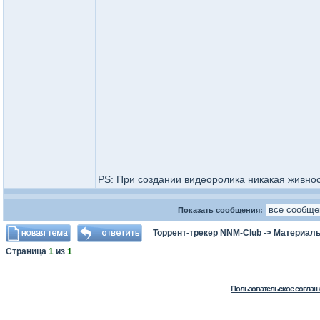
PS: При создании видеоролика никакая живно
Показать сообщения:
Торрент-трекер NNM-Club
->
Материалы
Страница
1
из
1
Пользовательское соглаш