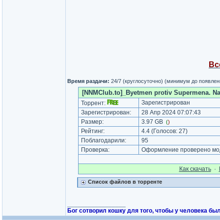
Вс
Время раздачи:
24/7 (круглосуточно) (минимум до появле
[NNMClub.to]_Byetmen protiv Supermena. Na z
Зарегистрирован
Торрент:
Зарегистрирован:
28 Апр 2024 07:07:43
Размер:
3.97 GB
(
)
Рейтинг:
4.4
(Голосов:
27
)
Поблагодарили:
95
Проверка:
Оформление проверено мод
Как cкачать
·
Список файлов в торренте
_________________
Бог сотворил кошку для того, чтобы у человека был