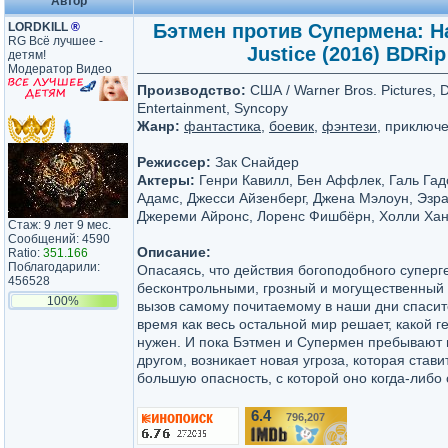
Автор
LORDKILL
®
Бэтмен против Супермена: На
RG Всё лучшее -
Justice (2016) BDRip 
детям!
Модератор Видео
Производство:
США / Warner Bros. Pictures, 
Entertainment, Syncopy
Жанр:
фантастика
,
боевик
,
фэнтези
, приключ
Режиссер:
Зак Снайдер
Актеры:
Генри Кавилл, Бен Аффлек, Галь Гад
Адамс, Джесси Айзенберг, Джена Мэлоун, Эзр
Джереми Айронс, Лоренс Фишбёрн, Холли Хан
Стаж: 9 лет 9 мес.
Сообщений: 4590
Описание:
Ratio:
351.166
Поблагодарили:
Опасаясь, что действия богоподобного суперге
456528
бесконтрольными, грозный и могущественный 
100%
вызов самому почитаемому в наши дни спасит
время как весь остальной мир решает, какой 
нужен. И пока Бэтмен и Супермен пребывают в
другом, возникает новая угроза, которая став
большую опасность, с которой оно когда-либо 
6.4
796,207
/10