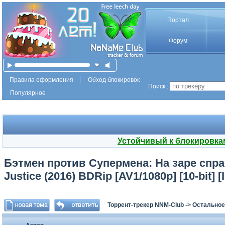
Портал
Форум
Правила оформления
Обход блокировок
Поиск :
Популярное
Устойчивый к блокировка
Бэтмен против Супермена: На заре спра
Justice (2016) BDRip [AV1/1080p] [10-bit] 
Торрент-трекер NNM-Club
->
Остальное