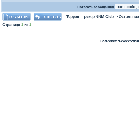
Показать сообщения:
Торрент-трекер NNM-Club
->
Остальное
Страница
1
из
1
Пользовательское соглаш