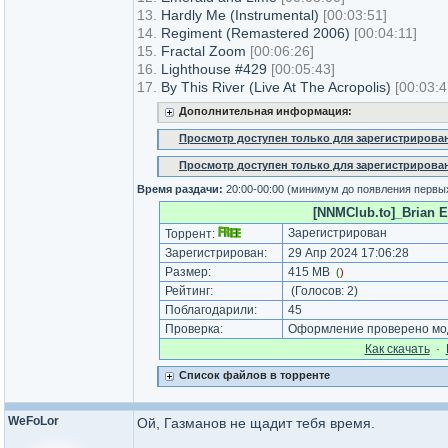
13.
Hardly Me (Instrumental)
[00:03:51]
14.
Regiment (Remastered 2006)
[00:04:11]
15.
Fractal Zoom
[00:06:26]
16.
Lighthouse #429
[00:05:43]
17.
By This River (Live At The Acropolis)
[00:03:4
Дополнительная информация:
Просмотр доступен только для зарегистрирова
Просмотр доступен только для зарегистрирова
Время раздачи:
20:00-00:00 (минимум до появления первы
[NNMClub.to]_Brian E
Зарегистрирован
Торрент:
Зарегистрирован:
29 Апр 2024 17:06:28
Размер:
415 MB
(
)
Рейтинг:
(Голосов:
2
)
Поблагодарили:
45
Проверка:
Оформление проверено мод
Как cкачать
·
Список файлов в торренте
WeFoLor
Ой, Газманов не щадит тебя время.