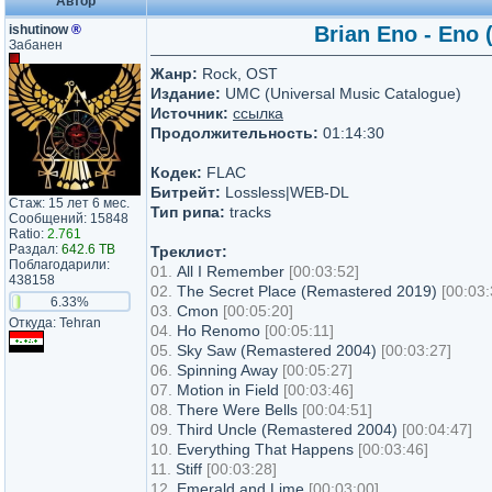
Автор
ishutinow
®
Brian Eno - Eno 
Забанен
Жанр:
Rock, OST
Издание:
UMC (Universal Music Catalogue)
Источник:
ссылка
Продолжительность:
01:14:30
Кодек:
FLAC
Битрейт:
Lossless|WEB-DL
Стаж: 15 лет 6 мес.
Тип рипа:
tracks
Сообщений: 15848
Ratio:
2.761
Раздал:
642.6 TB
Треклист:
Поблагодарили:
01.
All I Remember
[00:03:52]
438158
02.
The Secret Place (Remastered 2019)
[00:03:
6.33%
03.
Cmon
[00:05:20]
Откуда: Tehran
04.
Ho Renomo
[00:05:11]
05.
Sky Saw (Remastered 2004)
[00:03:27]
06.
Spinning Away
[00:05:27]
07.
Motion in Field
[00:03:46]
08.
There Were Bells
[00:04:51]
09.
Third Uncle (Remastered 2004)
[00:04:47]
10.
Everything That Happens
[00:03:46]
11.
Stiff
[00:03:28]
12.
Emerald and Lime
[00:03:00]