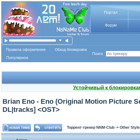
Портал
Форум
Правила оформления
Обход блокировок
Поиск :
Популярное
Устойчивый к блокировка
Brian Eno - Eno (Original Motion Picture
DL|tracks] <OST>
Торрент-трекер NNM-Club
->
Other Styl