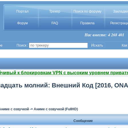
Портал
Трекер
Поиск по форуму
Закладки
Форум
FAQ
Правила
Регистрац
Нас вместе: 4 268 401
ое
Поиск :
Как
йчивый к блокировкам VPN с высоким уровнем приват
надцать молний: Внешний Код [2016, ONA,
Аниме с озвучкой
->
Аниме с озвучкой (FullHD)
Сообщение