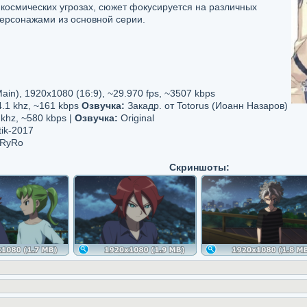
космических угрозах, сюжет фокусируется на различных
персонажами из основной серии.
), 1920x1080 (16:9), ~29.970 fps, ~3507 kbps
4.1 khz, ~161 kbps
Озвучкa:
Закадр. от Totorus (Иоанн Назаров)
 khz, ~580 kbps |
Озвучкa:
Original
tik-2017
 RyRo
Скриншоты: