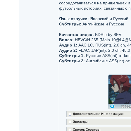
сосредотачиваться на пришельцах и 
футбольных историях, связанных с 
Язык озвучки:
Японский и Русский
Субтитры:
Английские и Русские
Качество видео:
BDRip by SEV
Видео:
HEVC/H.265 (Main 10@L4@Main
Аудио 1:
AAC LC, RUS(int), 2.0 ch, 4
Аудио 2:
FLAC, JAP(int), 2.0 ch, 48.0
Субтитры 1:
Русские ASS(int) от koc
Субтитры 2:
Английские ASS(int) от
Дополнительная Информация:
Эпизоды:
Список Сезонов: