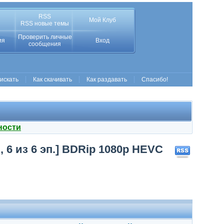
RSS
Мой Клуб
RSS новые темы
Проверить личные
ия
Вход
сообщения
 искать
Как скачивать
Как раздавать
Спасибо!
ности
 6 из 6 эп.] BDRip 1080p HEVC