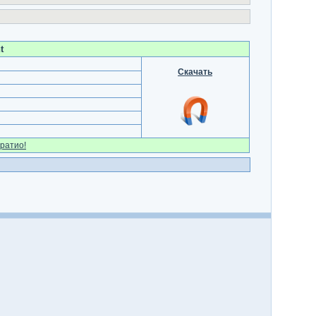
t
Скачать
ратио!