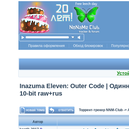
Правила оформления
Обход блокировок
Популярн
Усто
Inazuma Eleven: Outer Code | Один
10-bit raw+rus
Торрент-трекер NNM-Club
->
Автор