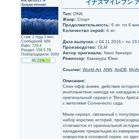
koctik-2017
®
イナズマイレブン アウターコ
Только чтение
Тип:
ONA
Жанр:
Спорт
Продолжительность:
6 эп. по 6 ми
Количество серий:
6 эп.
Стаж: 2 года 3 мес.
Сообщений: 666
Дата выпуска:
с 04.11.2016 г. по 19.
Ratio:
729.4
Производство:
OLM
Раздал:
158.5 TB
Автор оригинала:
Хино Акихиро
Поблагодарили: 5093
Режиссер:
Камакура Юми
86.21%
Ссылки:
World-Art
,
ANN
,
AniDB
,
MyAn
Описание:
Спин-офф аниме, действие которого
инопланетяне никогда не нападали н
оригинальный сериал и "Весы Ареса"
с жителями Солнечного сада.
Мини-сериал, связанный с популярн
набор коротких историй, происходящ
отличаются от оригинальной истории
нападение пришельцев из измерени
поворотов в основной серии, но здес