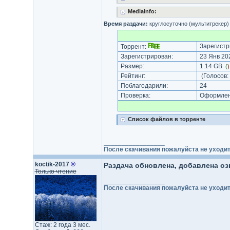
MediaInfo:
Время раздачи:
круглосуточно (мультитрекер)
Зарегистр
Торрент:
Зарегистрирован:
23 Янв 202
Размер:
1.14 GB
(
Рейтинг:
(Голосов:
Поблагодарили:
24
Проверка:
Оформлени
Список файлов в торренте
_________________
После скачивания пожалуйста не уходит
koctik-2017
®
Раздача обновлена, добавлена озв
Только чтение
_________________
После скачивания пожалуйста не уходит
Стаж: 2 года 3 мес.