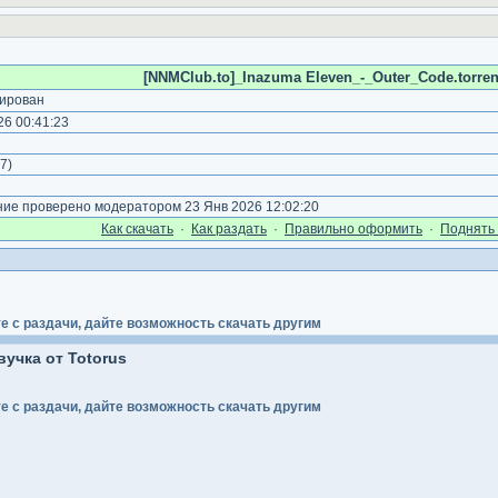
[NNMClub.to]_Inazuma Eleven_-_Outer_Code.torren
ирован
6 00:41:23
)
7
)
е проверено модератором 23 Янв 2026 12:02:20
Как cкачать
·
Как раздать
·
Правильно оформить
·
Поднять 
е с раздачи, дайте возможность скачать другим
учка от Totorus
е с раздачи, дайте возможность скачать другим