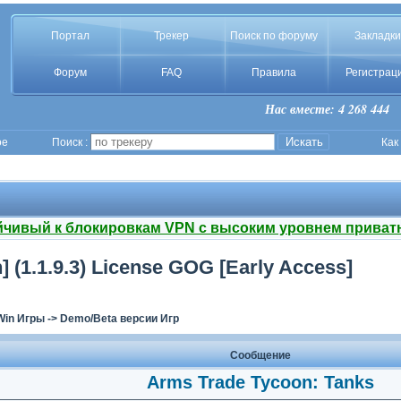
Портал
Трекер
Поиск по форуму
Закладки
Форум
FAQ
Правила
Регистрац
Нас вместе: 4 268 444
ое
Поиск :
Как
йчивый к блокировкам VPN с высоким уровнем приват
] (1.1.9.3) License GOG [Early Access]
Win Игры
->
Demo/Beta версии Игр
Сообщение
Arms Trade Tycoon: Tanks