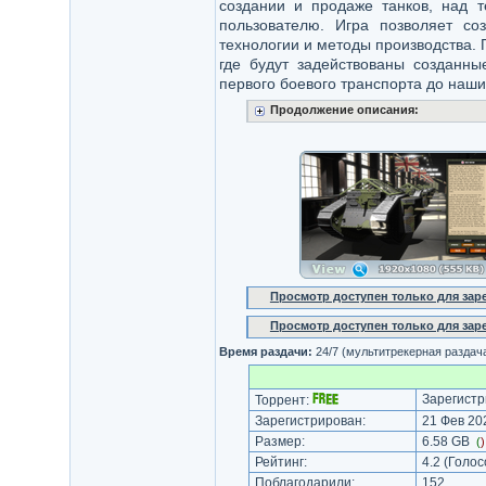
создании и продаже танков, над т
пользователю. Игра позволяет со
технологии и методы производства.
где будут задействованы созданн
первого боевого транспорта до наши
Продолжение описания:
Просмотр доступен только для за
Просмотр доступен только для за
Время раздачи:
24/7 (мультитрекерная раздач
Зарегистр
Торрент:
Зарегистрирован:
21 Фев 202
Размер:
6.58 GB
(
Рейтинг:
4.2
(Голос
Поблагодарили:
152