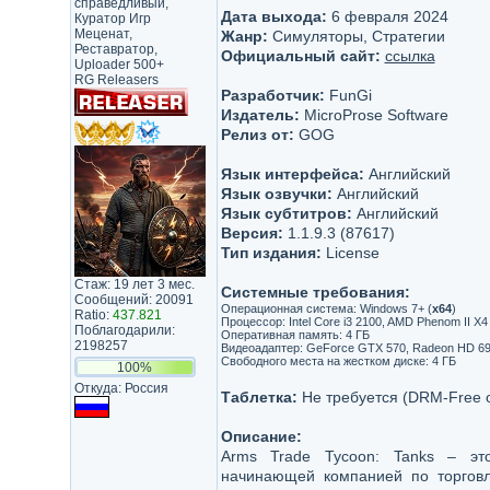
справедливый,
Дата выхода:
6 февраля 2024
Куратор Игр
Меценат,
Жанр:
Симуляторы, Стратегии
Реставратор,
Официальный сайт:
ссылка
Uploader 500+
RG Releasers
Разработчик:
FunGi
Издатель:
MicroProse Software
Релиз от:
GOG
Язык интерфейса:
Английский
Язык озвучки:
Английский
Язык субтитров:
Английский
Версия:
1.1.9.3 (87617)
Тип издания:
License
Стаж: 19 лет 3 мес.
Системные требования:
Сообщений: 20091
Операционная система: Windows 7+ (
х64
)
Ratio:
437.821
Процессор: Intel Core i3 2100, AMD Phenom II X4
Поблагодарили:
Оперативная память: 4 ГБ
2198257
Видеоадаптер: GeForce GTX 570, Radeon HD 697
Свободного места на жестком диске: 4 ГБ
100%
Откуда: Россия
Таблетка:
Не требуется (DRM-Free 
Описание:
Arms Trade Tycoon: Tanks – эт
начинающей компанией по торговл