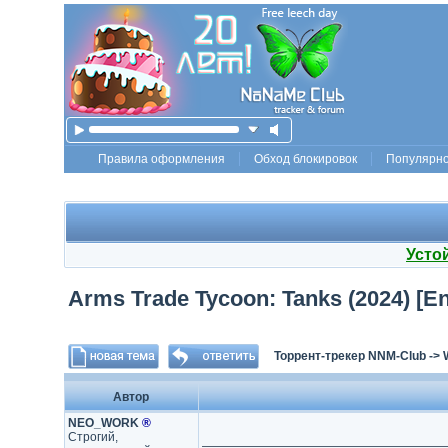
Правила оформления
Обход блокировок
Популярн
Усто
Arms Trade Tycoon: Tanks (2024) [En
Торрент-трекер NNM-Club
->
Автор
NEO_WORK
®
Строгий,