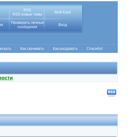
RSS
Мой Клуб
RSS новые темы
Проверить личные
ия
Вход
сообщения
 искать
Как скачивать
Как раздавать
Спасибо!
ности