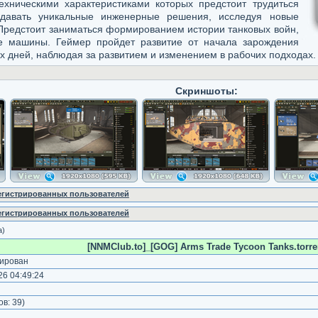
ехническими характеристиками которых предстоит трудиться
здавать уникальные инженерные решения, исследуя новые
 Предстоит заниматься формированием истории танковых войн,
ые машины. Геймер пройдет развитие от начала зарождения
х дней, наблюдая за развитием и изменением в рабочих подходах.
Скриншоты:
регистрированных пользователей
регистрированных пользователей
а)
[NNMClub.to]_[GOG] Arms Trade Tycoon Tanks.torre
ирован
6 04:49:24
)
ов:
39
)