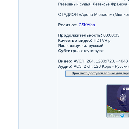
Резервный судья: Летексье Франсуа
СТАДИОН «Арена Мюнхен» (Мюнхен)
Релиз от:
CSKAfan
Продолжительность:
03:00:33
Качество видео:
HDTVRip
Язык озвучки:
русский
Субтитры:
отсутствуют
Видео:
AVC/H.264, 1280x720, ~4048 
Аудио:
AC3, 2 ch, 128 Kbps - Русски
Просмотр доступен только для за