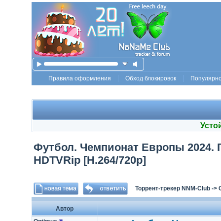
Правила оформления
Обход блокировок
Популярн
Усто
Футбол. Чемпионат Европы 2024. Г
HDTVRip [H.264/720p]
Торрент-трекер NNM-Club
->
Автор