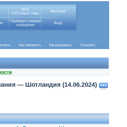
RSS
Мой Клуб
RSS новые темы
Проверить личные
ия
Вход
сообщения
 искать
Как скачивать
Как раздавать
Спасибо!
ности
мания — Шотландия (14.06.2024)