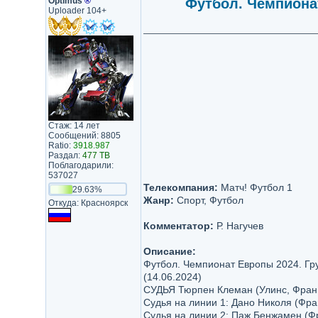
Optimus
®
Футбол. Чемпионат
Uploader 104+
Стаж: 14 лет
Сообщений: 8805
Ratio:
3918.987
Раздал:
477 TB
Поблагодарили:
537027
Телекомпания:
Матч! Футбол 1
29.63%
Жанр:
Спорт, Футбол
Откуда: Красноярск
Комментатор:
Р. Нагучев
Описание:
Футбол. Чемпионат Европы 2024. Гру
(14.06.2024)
СУДЬЯ Тюрпен Клеман (Улинс, Фран
Судья на линии 1: Дано Николя (Фра
Судья на линии 2: Паж Бенжамен (Ф