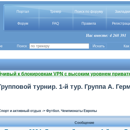
Портал
Трекер
Поиск по форуму
Закладки
Форум
FAQ
Правила
Регистрац
Нас вместе: 4 268 391
ое
Поиск :
Как
йчивый к блокировкам VPN с высоким уровнем приват
рупповой турнир. 1-й тур. Группа A. Гер
Спорт и активный отдых
->
Футбол. Чемпионаты Европы
Сообщение