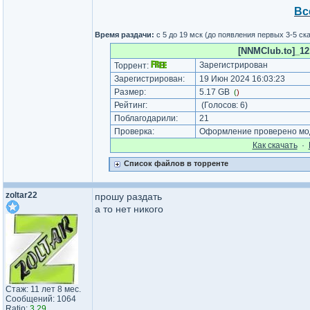
Вс
Время раздачи:
с 5 до 19 мск (до появления первых 3-5 с
[NNMClub.to]_12.
Зарегистрирован
Торрент:
Зарегистрирован:
19 Июн 2024 16:03:23
Размер:
5.17 GB
(
)
Рейтинг:
(Голосов:
6
)
Поблагодарили:
21
Проверка:
Оформление проверено мод
Как cкачать
·
Список файлов в торренте
zoltar22
прошу раздать
а то нет никого
Стаж: 11 лет 8 мес.
Сообщений: 1064
Ratio:
3.29