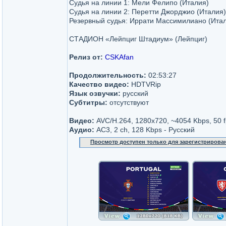
Судья на линии 1: Мели Фелипо (Италия)
Судья на линии 2: Перетти Джорджио (Италия)
Резервный судья: Иррати Массимилиано (Ита
СТАДИОН «Лейпциг Штадиум» (Лейпциг)
Релиз от:
CSKAfan
Продолжительность:
02:53:27
Качество видео:
HDTVRip
Язык озвучки:
русский
Субтитры:
отсутствуют
Видео:
AVC/H.264, 1280x720, ~4054 Kbps, 50 f
Аудио:
AC3, 2 ch, 128 Kbps - Русский
Просмотр доступен только для зарегистрирова