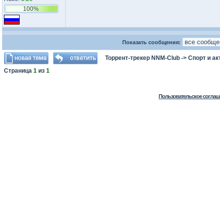
100%
Показать сообщения:
Торрент-трекер NNM-Club
->
Спорт и а
Страница
1
из
1
Пользовательское соглаш