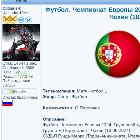
Автор
Optimus
®
Футбол. Чемпионат Европы 202
Uploader 104+
Чехия (18
Стаж: 14 лет 1 мес.
Сообщений: 8806
Ratio:
3921.235
Раздал:
477.3 TB
Поблагодарили:
537137
Телекомпания:
Матч Футбол 1
29.63%
Жанр:
Спорт, Футбол
Откуда: Красноярск
Комментатор:
О.Пирожков
Описание:
Футбол. Чемпионат Европы 2024. Групповой ту
Группа F. Португалия - Чехия (18.06.2024)
СУДЬЯ Гуида Марко (Торре-Аннунциата, Итал