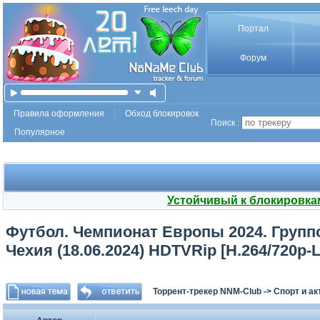
Портал
Форум
Правила оформления
Обход блокировок
Поиск :
Популярное
Устойчивый к блокировка
Футбол. Чемпионат Европы 2024. Группов
Чехия (18.06.2024) HDTVRip [H.264/720p-
Торрент-трекер NNM-Club
->
Спорт и а