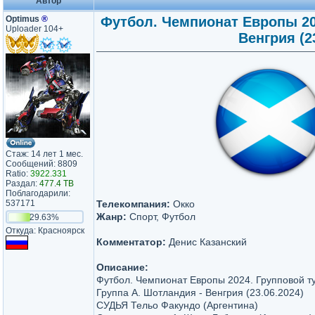
Автор
Optimus
®
Футбол. Чемпионат Европы 202
Uploader 104+
Венгрия (2
Стаж: 14 лет 1 мес.
Сообщений: 8809
Ratio:
3922.331
Раздал:
477.4 TB
Поблагодарили:
537171
Телекомпания:
Окко
Жанр:
Спорт, Футбол
29.63%
Откуда: Красноярск
Комментатор:
Денис Казанский
Описание:
Футбол. Чемпионат Европы 2024. Групповой ту
Группа A. Шотландия - Венгрия (23.06.2024)
СУДЬЯ Тельо Факундо (Аргентина)