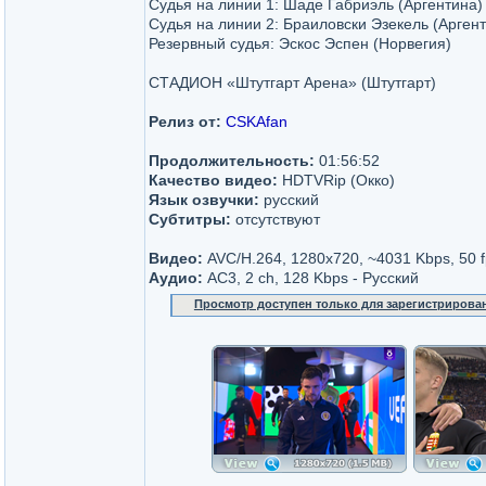
Судья на линии 1: Шаде Габриэль (Аргентина)
Судья на линии 2: Браиловски Эзекель (Арген
Резервный судья: Эскос Эспен (Норвегия)
СТАДИОН «Штутгарт Арена» (Штутгарт)
Релиз от:
CSKAfan
Продолжительность:
01:56:52
Качество видео:
HDTVRip (Окко)
Язык озвучки:
русский
Субтитры:
отсутствуют
Видео:
AVC/H.264, 1280x720, ~4031 Kbps, 50 f
Аудио:
AC3, 2 ch, 128 Kbps - Русский
Просмотр доступен только для зарегистрирова