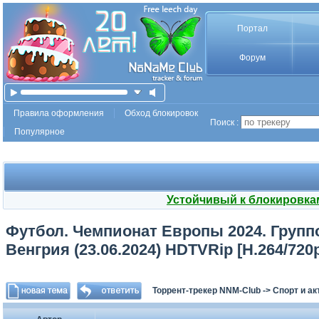
Портал
Форум
Правила оформления
Обход блокировок
Поиск :
Популярное
Устойчивый к блокировка
Футбол. Чемпионат Европы 2024. Группо
Венгрия (23.06.2024) HDTVRip [H.264/720
Торрент-трекер NNM-Club
->
Спорт и а