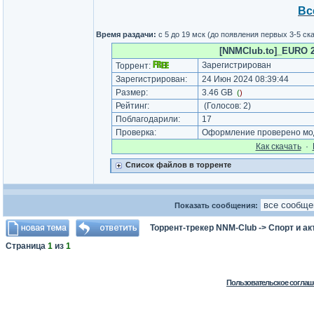
Вс
Время раздачи:
с 5 до 19 мск (до появления первых 3-5 с
[NNMClub.to]_EURO 20
Зарегистрирован
Торрент:
Зарегистрирован:
24 Июн 2024 08:39:44
Размер:
3.46 GB
(
)
Рейтинг:
(Голосов:
2
)
Поблагодарили:
17
Проверка:
Оформление проверено мод
Как cкачать
·
Список файлов в торренте
Показать сообщения:
Торрент-трекер NNM-Club
->
Спорт и а
Страница
1
из
1
Пользовательское соглаш