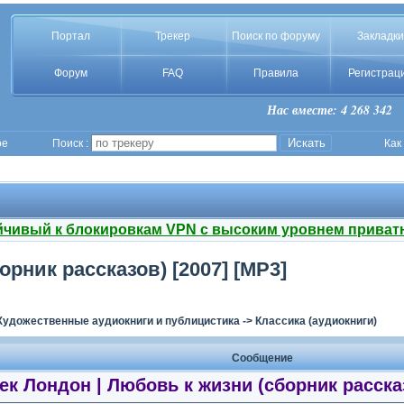
Портал
Трекер
Поиск по форуму
Закладки
Форум
FAQ
Правила
Регистрац
Нас вместе: 4 268 342
ое
Поиск :
Как
йчивый к блокировкам VPN с высоким уровнем приват
рник рассказов) [2007] [MP3]
Художественные аудиокниги и публицистика
->
Классика (аудиокниги)
Сообщение
ек Лондон | Любовь к жизни (сборник рассказ