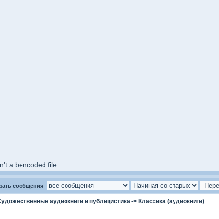
't a bencoded file.
зать сообщения:
Художественные аудиокниги и публицистика
->
Классика (аудиокниги)