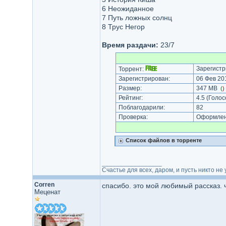
6 Неожиданное
7 Путь ложных солнц
8 Трус Негор
Время раздачи:
23/7
Зарегистр
Торрент:
Зарегистрирован:
06 Фев 201
Размер:
347 MB
(
)
Рейтинг:
4.5
(Голос
Поблагодарили:
82
Проверка:
Оформлени
Список файлов в торренте
_________________
Счастье для всех, даром, и пусть никто не
Corren
спасибо. это мой любимый рассказ. ч
Меценат