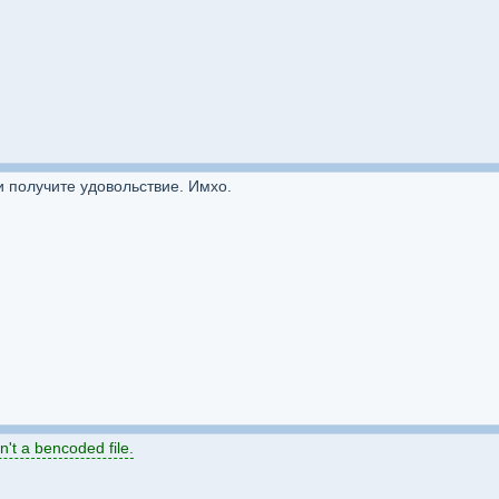
и получите удовольствие. Имхо.
sn't a bencoded file.