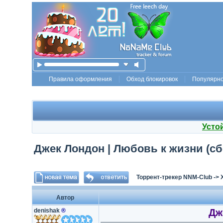
Правила оформления
Обход блокировок
Популярн
Усто
Джек Лондон | Любовь к жизни (сбо
Торрент-трекер NNM-Club
->
Автор
denishak
®
Дж