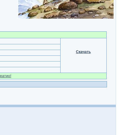
Скачать
ратио!