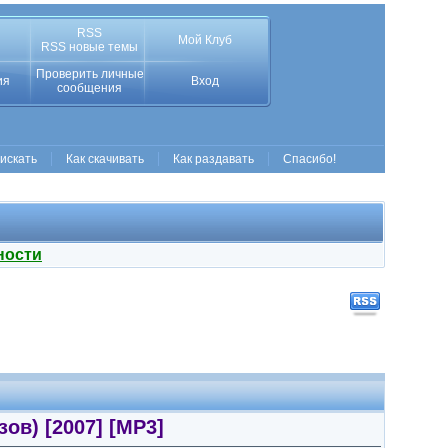
RSS
Мой Клуб
RSS новые темы
Проверить личные
ия
Вход
сообщения
 искать
Как скачивать
Как раздавать
Спасибо!
ности
ов) [2007] [MP3]