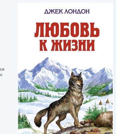
тся
 о