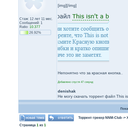
[img][/img]
Стаж: 12 лет 11 мес.
Сообщений: 1
Ratio:
10.377
26.92%
Непонятно что за красная кнопка..
Добавлено спустя 47 секунд:
denishak
Не могу скачать торрент файл This isn
Пока
Торрент-трекер NNM-Club
->
Страница
1
из
1