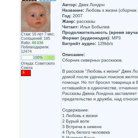
Автор:
Джек Лондон
Название:
Любовь к жизни (сборник 
Год:
2007
Жанр:
рассказы
Читает:
Илья Бобылев
Продолжительность (время звуча
Стаж: 16 лет 7 мес.
Формат (аудиокодек):
MP3
Сообщений: 185
Ratio:
49.036
Битрейт аудио:
128kb/s
Поблагодарили:
12474
Описание:
100%
Сборник северных рассказов.
Откуда: Советского
Союза
В рассказе "Любовь к жизни" Джек Л
домой после удачных поисков желтог
помощи. Но тот бросил товарища в бе
оставшийся в одиночестве, отчаянно
Рассказы Джека Лондона заставляет 
предательство и дружба, над относ
Содержание:
1 Любовь к жизни
2 Бурый волк
3 Встреча в хижене
4 Путь белого человека
5 История Киша