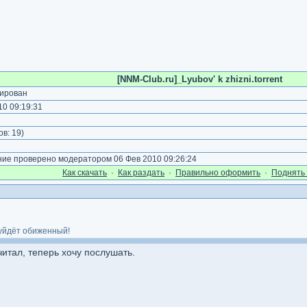
[NNM-Club.ru]_Lyubov' k zhizni.torrent
ирован
0 09:19:31
ов:
19
)
е проверено модератором 06 Фев 2010 09:26:24
Как cкачать
·
Как раздать
·
Правильно оформить
·
Поднять 
 уйдёт обиженный!
итал, теперь хочу послушать.