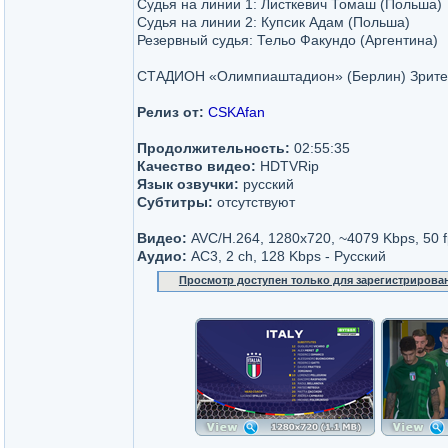
Судья на линии 1: Листкевич Томаш (Польша)
Судья на линии 2: Купсик Адам (Польша)
Резервный судья: Тельо Факундо (Аргентина)
СТАДИОН «Олимпиаштадион» (Берлин) Зрите
Релиз от:
CSKAfan
Продолжительность:
02:55:35
Качество видео:
HDTVRip
Язык озвучки:
русский
Субтитры:
отсутствуют
Видео:
AVC/H.264, 1280x720, ~4079 Kbps, 50 f
Аудио:
AC3, 2 ch, 128 Kbps - Русский
Просмотр доступен только для зарегистрирова