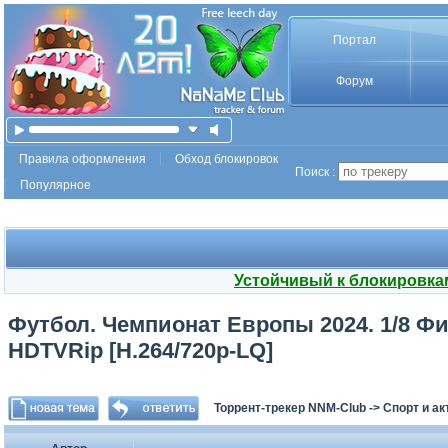
Портал
Форум
Правила оформления
Обход блокировок
Поиск :
Популярное
Устойчивый к блокировка
Футбол. Чемпионат Европы 2024. 1/8 Фи
HDTVRip [H.264/720p-LQ]
Торрент-трекер NNM-Club
->
Спорт и а