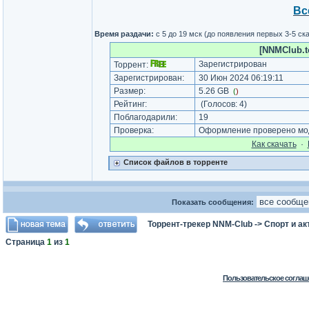
Вс
Время раздачи:
с 5 до 19 мск (до появления первых 3-5 с
[NNMClub.to
Зарегистрирован
Торрент:
Зарегистрирован:
30 Июн 2024 06:19:11
Размер:
5.26 GB
(
)
Рейтинг:
(Голосов:
4
)
Поблагодарили:
19
Проверка:
Оформление проверено мод
Как cкачать
·
Список файлов в торренте
Показать сообщения:
Торрент-трекер NNM-Club
->
Спорт и а
Страница
1
из
1
Пользовательское соглаш