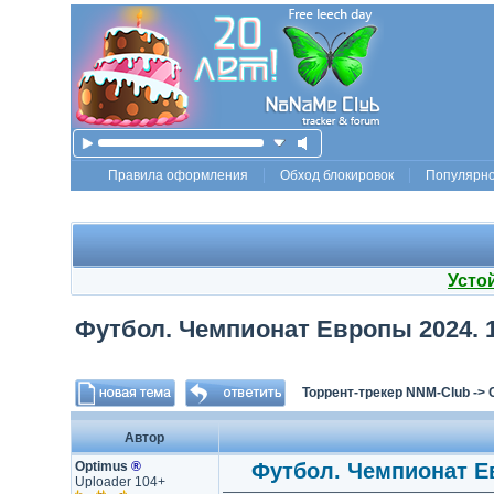
Правила оформления
Обход блокировок
Популярн
Усто
Футбол. Чемпионат Европы 2024. 1/
Торрент-трекер NNM-Club
->
Автор
Optimus
®
Футбол. Чемпионат Ев
Uploader 104+