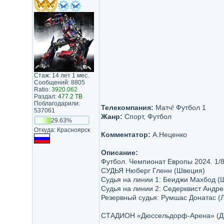
Стаж: 14 лет 1 мес.
Сообщений: 8805
Ratio:
3920.062
Раздал:
477.2 TB
Поблагодарили:
Телекомпания:
Матч! Футбол 1
537061
Жанр:
Спорт, Футбол
29.63%
Откуда: Красноярск
Комментатор:
А.Неценко
Описание:
Футбол. Чемпионат Европы 2024. 1/8
СУДЬЯ Нюберг Гленн (Швеция)
Судья на линии 1: Беиджи Махбод (
Судья на линии 2: Седерквист Андре
Резервный судья: Румшас Донатас (Л
СТАДИОН «Дюссельдорф-Арена» (Дю