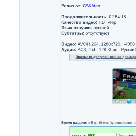
Релиз от:
CSKAfan
Продолжительность:
02:54:18
Качество видео:
HDTVRip
Язык озвучки:
русский
Субтитры:
отсутствуют
Видео:
AVC/H.264, 1280x720, ~4050 
Аудио:
AC3, 2 ch, 128 Kbps - Русски
Просмотр доступен только для за
Время раздачи:
с 5 до 19 мск (до появления п