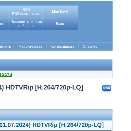
RSS
Мой Клуб
RSS новые темы
Проверить личные
ия
Вход
сообщения
 искать
Как скачивать
Как раздавать
Спасибо!
ности
) HDTVRip [H.264/720p-LQ]
1.07.2024) HDTVRip [H.264/720p-LQ]