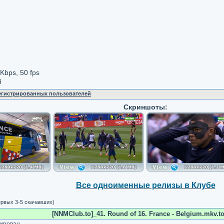
Kbps, 50 fps
й
регистрированных пользователей
Скриншоты:
Все одноименные релизы в Клубе
ервых 3-5 скачавших)
[NNMClub.to]_41. Round of 16. France - Belgium.mkv.to