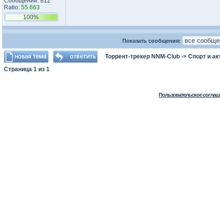
Сообщений: 812
Ratio:
55.663
100%
Показать сообщения:
Торрент-трекер NNM-Club
->
Спорт и а
Страница
1
из
1
Пользовательское соглаш