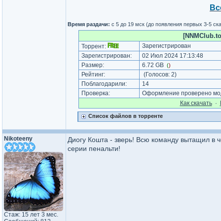
Вс
Время раздачи:
с 5 до 19 мск (до появления первых 3-5 с
[NNMClub.to]
Зарегистрирован
Торрент:
Зарегистрирован:
02 Июл 2024 17:13:48
Размер:
6.72 GB
(
)
Рейтинг:
(Голосов:
2
)
Поблагодарили:
14
Проверка:
Оформление проверено мод
Как cкачать
·
Список файлов в торренте
Nikoteeny
Диогу Кошта - зверь! Всю команду вытащил в 
серии пенальти!
Стаж: 15 лет 3 мес.