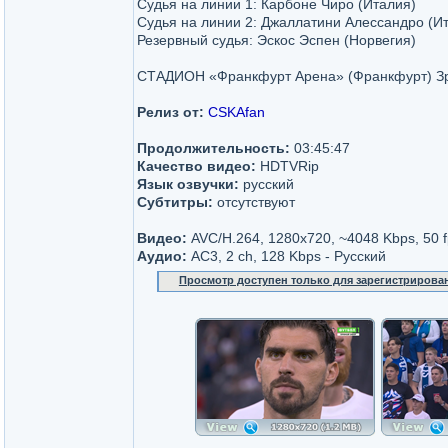
Судья на линии 1: Карбоне Чиро (Италия)
Судья на линии 2: Джаллатини Алессандро (И
Резервный судья: Эскос Эспен (Норвегия)
СТАДИОН «Франкфурт Арена» (Франкфурт) Зр
Релиз от:
CSKAfan
Продолжительность:
03:45:47
Качество видео:
HDTVRip
Язык озвучки:
русский
Субтитры:
отсутствуют
Видео:
AVC/H.264, 1280x720, ~4048 Kbps, 50 f
Аудио:
AC3, 2 ch, 128 Kbps - Русский
Просмотр доступен только для зарегистрирова