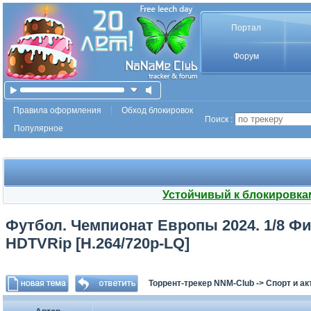
Портал
Форум
Правила оформления
Обход блокировок
Поиск :
Популярное
Устойчивый к блокировка
Футбол. Чемпионат Европы 2024. 1/8 Фин
HDTVRip [H.264/720p-LQ]
Торрент-трекер NNM-Club
->
Спорт и а