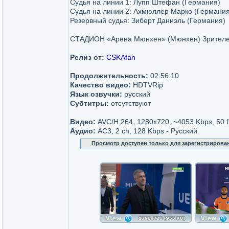
Судья на линии 1: Лупп Штефан (Германия)
Судья на линии 2: Ахмюллер Марко (Германия
Резервный судья: Зиберт Даниэль (Германия)
СТАДИОН «Арена Мюнхен» (Мюнхен) Зрителе
Релиз от:
CSKAfan
Продолжительность:
02:56:10
Качество видео:
HDTVRip
Язык озвучки:
русский
Субтитры:
отсутствуют
Видео:
AVC/H.264, 1280x720, ~4053 Kbps, 50 f
Аудио:
AC3, 2 ch, 128 Kbps - Русский
Просмотр доступен только для зарегистрирова