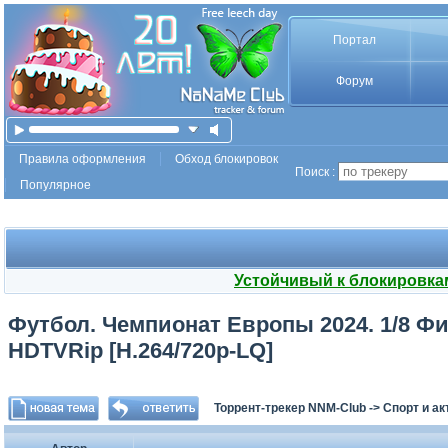
Портал
Форум
Правила оформления
Обход блокировок
Поиск :
Популярное
Устойчивый к блокировка
Футбол. Чемпионат Европы 2024. 1/8 Фи
HDTVRip [H.264/720p-LQ]
Торрент-трекер NNM-Club
->
Спорт и а