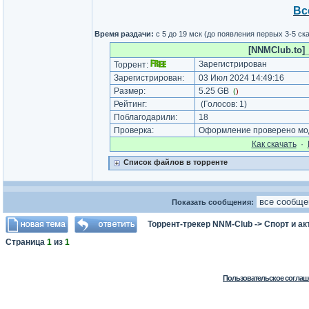
Вс
Время раздачи:
с 5 до 19 мск (до появления первых 3-5 с
[NNMClub.to]_
Зарегистрирован
Торрент:
Зарегистрирован:
03 Июл 2024 14:49:16
Размер:
5.25 GB
(
)
Рейтинг:
(Голосов:
1
)
Поблагодарили:
18
Проверка:
Оформление проверено мод
Как cкачать
·
Список файлов в торренте
Показать сообщения:
Торрент-трекер NNM-Club
->
Спорт и а
Страница
1
из
1
Пользовательское соглаш