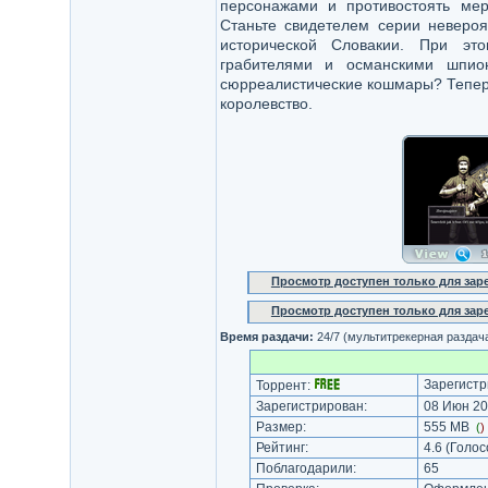
персонажами и противостоять мер
Станьте свидетелем серии невероя
исторической Словакии. При эт
грабителями и османскими шпио
сюрреалистические кошмары? Теперь
королевство.
Просмотр доступен только для за
Просмотр доступен только для за
Время раздачи:
24/7 (мультитрекерная раздач
Зарегистр
Торрент:
Зарегистрирован:
08 Июн 20
Размер:
555 MB
(
)
Рейтинг:
4.6
(Голос
Поблагодарили:
65