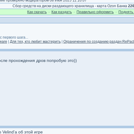
е проверено модератором 08 Июн 2025 12:10:07
Сбор средств на диски раздающего хранилища - карта Ozon Банка
22
Как cкачать
·
Как раздать
·
Правильно оформить
·
Поднять 
 первого шага...
ware
|
Для тех, кто любит мастерить
|
Ограничения по созданию раздач RePack
осле прохождения дров попробую это))
Velind'а об этой игре