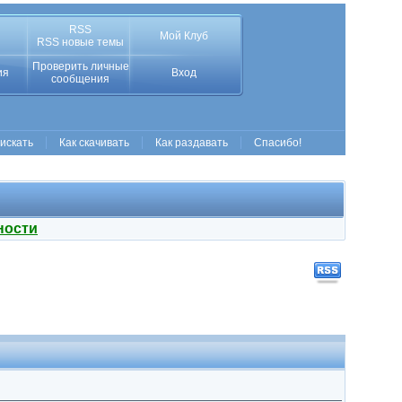
RSS
Мой Клуб
RSS новые темы
Проверить личные
ия
Вход
сообщения
 искать
Как скачивать
Как раздавать
Спасибо!
ности