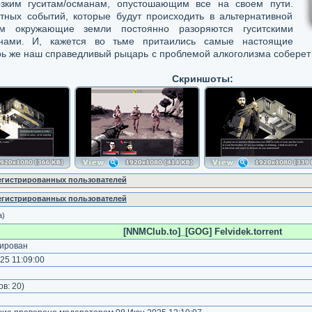
зким гуситам/османам, опустошающим все на своем пути.
тных событий, которые будут происходить в альтернативной
ом окружающие земли постоянно разоряются гуситскими
нами. И, кажется во тьме притаились самые настоящие
 же наш справедливый рыцарь с проблемой алкоголизма соберет 
Скриншоты:
регистрированных пользователей
регистрированных пользователей
а)
[NNMClub.to]_[GOG] Felvidek.torrent
ирован
25 11:09:00
ов:
20
)