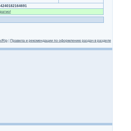
04240182164691
ратио!
/Rip
|
Правила и рекомендации по оформлению раздач в разделе