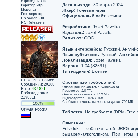
справедливый,
Дата выхода:
30 марта 2024
Куратор Игр
Меценат,
Жанр:
Ролевые игры
Реставратор,
Официальный сайт:
ссылка
Uploader 500+
RG Releasers
Разработчик:
Jozef Pavelka
Издатель:
Jozef Pavelka
Релиз от:
GOG
Язык интерфейса:
Русский, Англий
Язык субтитров:
Русский, Английск
Локализация:
Jozef Pavelka
Версия:
1.04 (82591)
Тип издания:
License
Стаж: 19 лет 3 мес.
Системные требования:
Сообщений: 20108
Операционная система: Windows XP+
Ratio:
437.821
Процессор: 2.0 ГГц
Поблагодарили:
Оперативная память: 512 МБ
2198811
Видеоадаптер: 1024 x 768
Свободного места на жестком диске: 700 МБ
100%
Откуда: Россия
Таблетка:
Не требуется (DRM-Free 
Описание:
Felvidek – события этой JRPG-игр
рыцарем-алкоголиком. При этом 