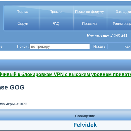
Портал
Трекер
Поиск по форуму
Закладки
Форум
FAQ
Правила
Регистрац
Нас вместе: 4 268 453
ое
Поиск :
Как
йчивый к блокировкам VPN с высоким уровнем приват
cense GOG
Win Игры
->
RPG
Сообщение
Felvidek