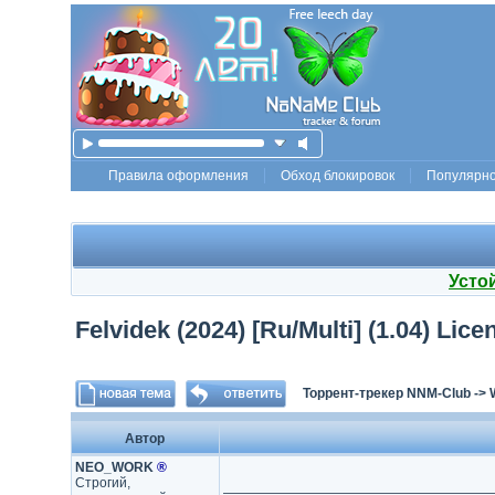
Правила оформления
Обход блокировок
Популярн
Усто
Felvidek (2024) [Ru/Multi] (1.04) Li
Торрент-трекер NNM-Club
->
Автор
NEO_WORK
®
Строгий,