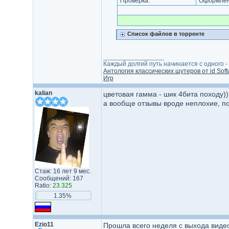
Проверка:
Оформлени
Список файлов в торренте
_________________
Каждый долгий путь начинается с одного - с
Антология классических шутеров от id Soft
Игр
kalian
цветовая гамма - шик 4бита походу))
а вообще отзывы вроде неплохие, п
Стаж: 16 лет 9 мес.
Сообщений: 167
Ratio:
23.325
1.35%
Ezio11
Прошла всего неделя с выхода видео 